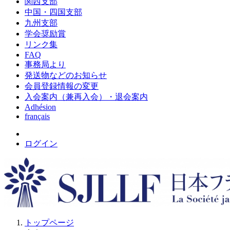
関西支部
中国・四国支部
九州支部
学会奨励賞
リンク集
FAQ
事務局より
発送物などのお知らせ
会員登録情報の変更
入会案内（兼再入会）・退会案内
Adhésion
français
ログイン
トップページ