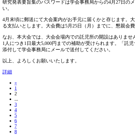
研究発表要旨集のパスワードは学会事務局からの4月27日の
い。
4月末頃に郵送にて大会案内がお手元に届くかと存じます。大会
る支払いとします。大会費は5月25日（月）までに、懇親会費
なお、本大会では、大会会場内での託児所の開設はありませ
1人につき1日最大5,000円までの補助が受けられます。「託
添付して学会事務局にメールで送付してください。
以上、よろしくお願いいたします。
詳細
«
1
2
...
3
4
5
6
7
8