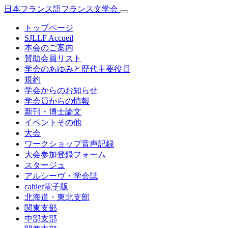
日本フランス語フランス文学会
トップページ
SJLLF Accueil
本会のご案内
賛助会員リスト
学会のあゆみと歴代主要役員
規約
学会からのお知らせ
学会員からの情報
新刊・博士論文
イベントその他
大会
ワークショップ音声記録
大会参加登録フォーム
スタージュ
アルシーヴ・学会誌
cahier電子版
北海道・東北支部
関東支部
中部支部