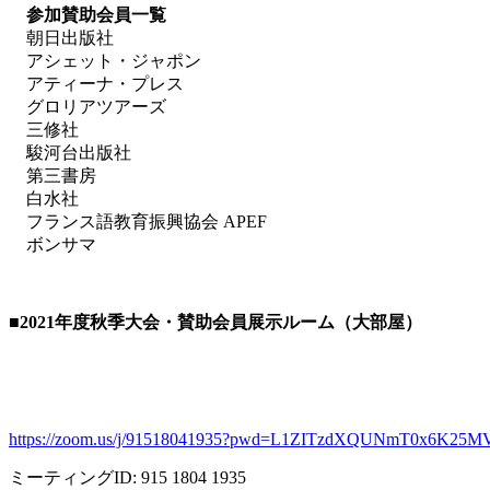
参加賛助会員一覧
朝日出版社
アシェット・ジャポン
アティーナ・プレス
グロリアツアーズ
三修社
駿河台出版社
第三書房
白水社
フランス語教育振興協会 APEF
ボンサマ
■2021
年度秋季大会・賛助会員展示ルーム（大部屋）
https://zoom.us/j/91518041935?pwd=L1ZITzdXQUNmT0x6K25M
ミーティング
ID: 915 1804 1935