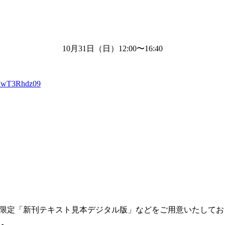
10月
31
日（日）
12:00
〜
16:40
XIwT3Rhdz09
限定「新刊テキスト見本デジタル版」などをご用意いたしてお