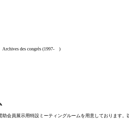
es congrès (1997- )
ム
賛助会員展示用特設ミーティングルームを用意しております。