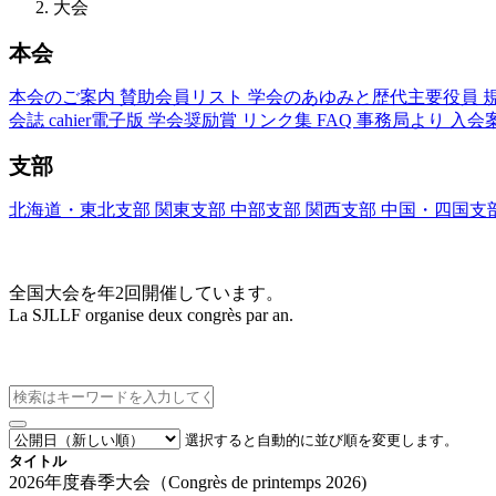
大会
本会
本会のご案内
賛助会員リスト
学会のあゆみと歴代主要役員
会誌
cahier電子版
学会奨励賞
リンク集
FAQ
事務局より
入会
支部
北海道・東北支部
関東支部
中部支部
関西支部
中国・四国支
大会(Congrès)
全国大会を年2回開催しています。
La SJLLF organise deux congrès par an.
大会カレンダー
選択すると自動的に並び順を変更します。
タイトル
2026年度春季大会（Congrès de printemps 2026)