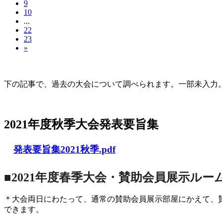
9
10
...
22
23
»
大会の記録(Historique des Congrès)
下の記事で、過去の大会について調べられます。一部未入力。Archives d
2021年度秋季大会（完全オンライン開催）
2021年度秋季大会発表要旨集
発表要旨集2021秋季.pdf
■2021年度春季大会・賛助会員展示ルー
＊大会両日にわたって、通常の賛助会員展示部屋にかえて、
できます。