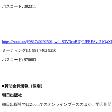
パスコード
: 392311
https://zoom.us/j/98174029250?pwd=S3V3cnBIQTJFRFAvc21Qa
ミーティング
ID: 981 7402 9250
パスコード
: 978683
■
賛助会員情報（個別）
朝日出版社
朝日出版社では
Zoom
でのオンラインブースのほか、学会期間