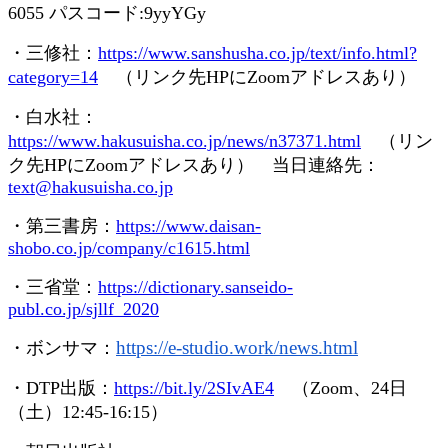
6055
パスコード
:9yyYGy
・三修社：
https://www.sanshusha.co.jp/text/info.html?
category=14
（リンク先
HP
に
Zoom
アドレスあり）
・白水社：
https://www.hakusuisha.co.jp/news/n37371.html
（リン
ク先
HP
に
Zoom
アドレスあり） 当日連絡先：
text@hakusuisha.co.jp
・第三書房：
https://www.daisan-
shobo.co.jp/company/c1615.html
・三省堂：
https://dictionary.sanseido-
publ.co.jp/sjllf_2020
https://e-studio.work/news.
html
・ボンサマ：
・
DTP
出版：
https://bit.ly/2SIvAE4
（
Zoom
、
24
日
（土）
12:45-16:15
）