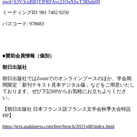
pwd=S3V3cnBIQTJFRFAvc21QaXIwT3Rhdz09
ミーティング
ID: 981 7402 9250
パスコード
: 978683
■
賛助会員情報（個別）
朝日出版社
朝日出版社では
Zoom
でのオンラインブースのほか、学会期
間限定「新刊テキスト見本デジタル版」などをご用意いたし
ております。ぜひ下記
HP
からお気軽にお立ちよりくださ
い。
【朝日出版社 日本フランス語フランス文学会秋季大会特設
HP
】
https://text.asahipress.com/free/french/2021sjllf/index.html