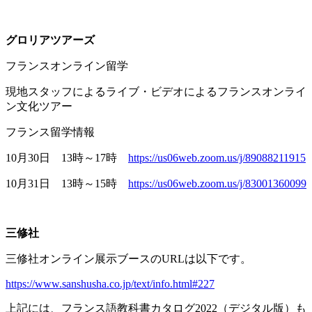
グロリアツアーズ
フランスオンライン留学
現地スタッフによるライブ・ビデオによるフランスオンライ
ン文化ツアー
フランス留学情報
10月
30
日
13
時～
17
時
https://us06web.zoom.us/j/89088211915
10月
31
日
13
時～
15
時
https://us06web.zoom.us/j/83001360099
三修社
三修社オンライン展示ブースの
URL
は以下です。
https://www.sanshusha.co.jp/text/info.html#227
上記には、フランス語教科書カタログ
2022
（デジタル版）も