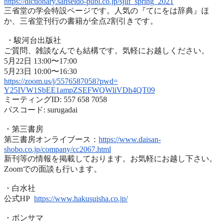
https://dictionary.sanseido-
publ.co.jp/sjllf_spring_2021
三省堂の学会特設ページです。人気の『てにをは辞典』ほ
か、
三省堂刊行の書籍が全点2割引きです。
・駿河台出版社
ご質問、雑談なんでも結構です。気軽にお越しください。
5月22日 13:00〜17:00
5月23日 10:00〜16:30
https://zoom.us/j/5576587058?
pwd=
Y25IVW1SbEE1ampZSEFWQWliVDh4QT
09
ミーティングID: 557 658 7058
パスコード: surugadai
・第三書房
第三書房オンライブース：
https://www.
daisan-
shobo.co.jp/company/
cc2067.html
新刊等の情報を掲載しております。お気軽にお越し下さい。
Zoomでの面談も行います。
・白水社
公式HP
https://www.hakusuisha.
co.jp/
・ボンサマ