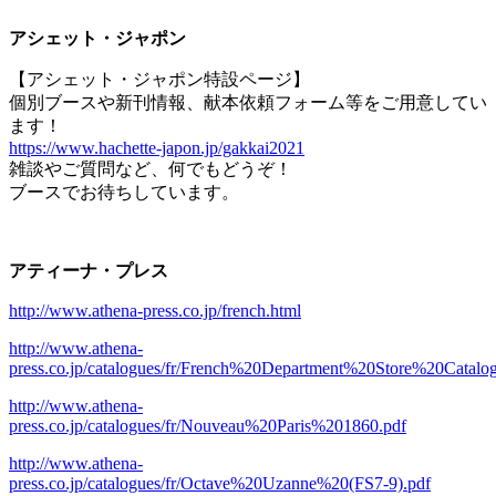
アシェット・ジャポン
【アシェット・ジャポン特設ページ】
個別ブースや新刊情報、献本依頼フォーム等をご用意してい
ます！
https://www.hachette-japon.jp/gakkai2021
雑談やご質問など、何でもどうぞ！
ブースでお待ちしています。
アティーナ・プレス
http://www.athena-press.co.jp/french.html
http://www.athena-
press.co.jp/catalogues/fr/French%20Department%20Store%20Catal
http://www.athena-
press.co.jp/catalogues/fr/Nouveau%20Paris%201860.pdf
http://www.athena-
press.co.jp/catalogues/fr/Octave%20Uzanne%20(FS7-9).pdf