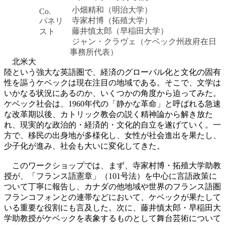
小畑精和（明治大学）
Co.
寺家村博（拓殖大学）
パネリ
藤井慎太郎（早稲田大学）
スト
ジャン・クラヴェ（ケベック州政府在日
事務所代表）
北米大
陸という強大な英語圏で、経済のグローバル化と文化の固有
性を謳うケベックは現在注目の地域である。そこで、文学は
いかなる状況にあるのか、いくつかの角度から迫ってみた。
ケベック社会は、1960年代の「静かな革命」と呼ばれる急速
な改革期以後、カトリック教会の説く精神論から解き放た
れ、現実的な政治的・経済的・文化的自立を遂げていく。一
方で、移民の出身地が多様化し、女性が社会進出を果たし、
少子化が進み、社会も大いに変化してきた。
このワークショップでは、まず、寺家村博・拓殖大学助教
授が、「フランス語憲章」（101号法）を中心に言語政策に
ついて丁寧に報告し、カナダの他地域や世界のフランス語圏
フランコフォンとの連帯などにおいて、ケベックが果たして
いる重要な役割にも言及した。次に、藤井慎太郎・早稲田大
学助教授がケベックを表象するものとして舞台芸術について