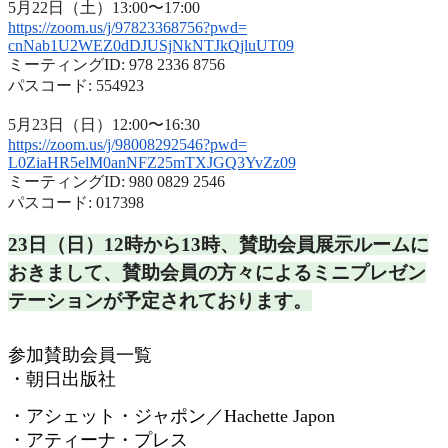
5月22日（土）13:00〜17:00
https://zoom.us/j/97823368756?
pwd=
cnNab1U2WEZ0dDJUSjNkNTJkQjluUT
09
ミーティングID: 978 2336 8756
パスコード: 554923
5月23日（日）12:00〜16:30
https://zoom.us/j/98008292546?
pwd=
L0ZiaHR5elM0anNFZ25mTXJGQ3YvZz
09
ミーティングID: 980 0829 2546
パスコード: 017398
23日（日）12時から13時、
賛助会員展示ルームに
おきまして、
賛助会員の方々によるミニプレゼン
テーションが予定されておりま
す。
参加賛助会員一覧
・朝日出版社
・アシェット・ジャポン／
Hachette Japon
・アティーナ・プレス