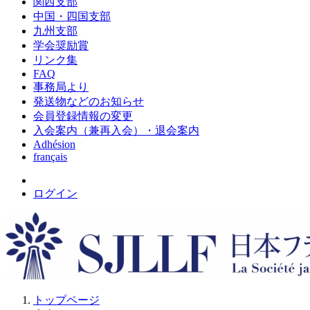
関西支部
中国・四国支部
九州支部
学会奨励賞
リンク集
FAQ
事務局より
発送物などのお知らせ
会員登録情報の変更
入会案内（兼再入会）・退会案内
Adhésion
français
ログイン
トップページ