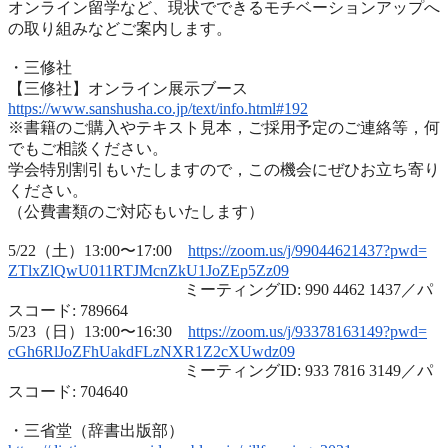
オンライン留学など、
現状でできるモチベーションアップへ
の取り組みなどご案内します
。
・三修社
【三修社】オンライン展示ブース
https://www.sanshusha.co.jp/
text/info.html#192
※書籍のご購入やテキスト見本，ご採用予定のご連絡等，
何
でもご相談ください。
学会特別割引もいたしますので，
この機会にぜひお立ち寄り
ください。
（公費書類のご対応もいたします）
5/22（土）13:00〜17:00
https://zoom.us/j/99044621437?
pwd=
ZTlxZlQwU011RTJMcnZkU1JoZEp5Zz
09
ミーティングID: 990 4462 1437／パ
スコード: 789664
5/23（日）13:00〜16:30
https://zoom.us/j/93378163149?
pwd=
cGh6RlJoZFhUakdFLzNXR1Z2cXUwdz
09
ミーティングID: 933 7816 3149／パ
スコード: 704640
・三省堂（辞書出版部）