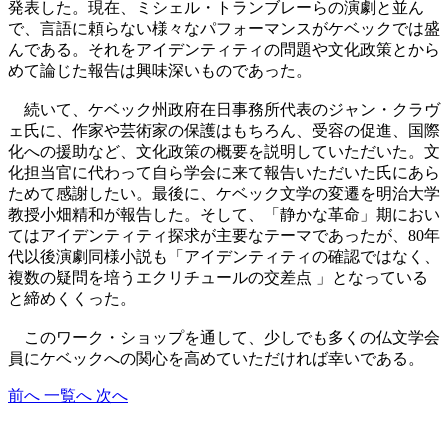
発表した。現在、ミシェル・トランブレーらの演劇と並ん
で、言語に頼らない様々なパフォーマンスがケベックでは盛
んである。それをアイデンティティの問題や文化政策とから
めて論じた報告は興味深いものであった。
続いて、ケベック州政府在日事務所代表のジャン・クラヴ
ェ氏に、作家や芸術家の保護はもちろん、受容の促進、国際
化への援助など、文化政策の概要を説明していただいた。文
化担当官に代わって自ら学会に来て報告いただいた氏にあら
ためて感謝したい。最後に、ケベック文学の変遷を明治大学
教授小畑精和が報告した。そして、「静かな革命」期におい
てはアイデンティティ探求が主要なテーマであったが、80年
代以後演劇同様小説も「アイデンティティの確認ではなく、
複数の疑問を培うエクリチュールの交差点 」となっている
と締めくくった。
このワーク・ショップを通して、少しでも多くの仏文学会
員にケベックへの関心を高めていただければ幸いである。
前へ
一覧へ
次へ