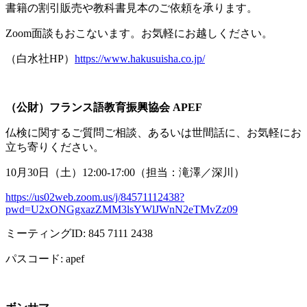
書籍の割引販売や教科書見本のご依頼を承ります。
Zoom面談もおこないます。お気軽にお越しください。
（白水社
HP
）
https://www.hakusuisha.co.jp/
（公財）フランス語教育振興協会
APEF
仏検に関するご質問ご相談、あるいは世間話に、お気軽にお
立ち寄りください。
10月
30
日（土）
12:00-17:00
（担当：滝澤／深川）
https://us02web.zoom.us/j/84571112438?
pwd=U2xONGgxazZMM3lsYWlJWnN2eTMvZz09
ミーティング
ID: 845 7111 2438
パスコード
: apef