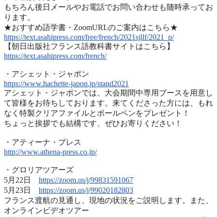
もちろん後日メールやお電話でお問い合わせも随時承ってお
ります
。
★おすすめ語学書・ZoomURLのご案内はこちら★
https://text.asahipress.com/
free/french/2021sjllf/2021_p/
【朝日出版社フランス語教科書サイトはこちら】
https://text.asahipress.com/
french/
・アシェット・ジャポン
https://www.hachette-japon.jp/
stand2021
アシェット・ジャポンでは、
大会期間中専用ブースを用意し
て皆様をお待ちしております。
来てくださった方には、
もれ
なく特製クリアファイルとボールペンをプレゼント！
ちょっと挨拶でも結構です、ぜひお寄りください！
・アティーナ・プレス
http://www.athena-press.co.jp/
・グロリアツアーズ
5月22日
https://zoom.us/j/99831591067
5月23日
https://zoom.us/j/99020182803
フランス渡航の見通し、現地の状況をご説明します。また、
オンラインビデオツアー