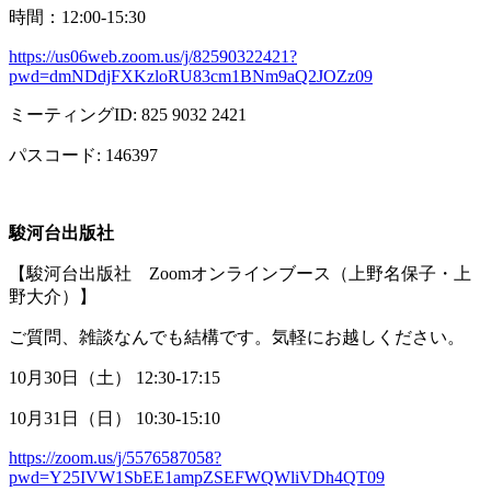
時間：
12:00-15:30
https://us06web.zoom.us/j/82590322421?
pwd=dmNDdjFXKzloRU83cm1BNm9aQ2JOZz09
ミーティング
ID: 825 9032 2421
パスコード
: 146397
駿河台出版社
【駿河台出版社
Zoom
オンラインブース（上野名保子・上
野大介）】
ご質問、雑談なんでも結構です。気軽にお越しください。
10月
30
日（土）
12:30-17:15
10月
31
日（日）
10:30-15:10
https://zoom.us/j/5576587058?
pwd=Y25IVW1SbEE1ampZSEFWQWliVDh4QT09