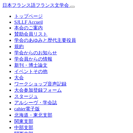
日本フランス語フランス文学会
トップページ
SJLLF Accueil
本会のご案内
賛助会員リスト
学会のあゆみと歴代主要役員
規約
学会からのお知らせ
学会員からの情報
新刊・博士論文
イベントその他
大会
ワークショップ音声記録
大会参加登録フォーム
スタージュ
アルシーヴ・学会誌
cahier電子版
北海道・東北支部
関東支部
中部支部