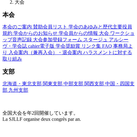
大会
本会
本会のご案内
賛助会員リスト
学会のあゆみと歴代主要役員
規約
学会からのお知らせ
学会員からの情報
大会
ワークショ
ップ音声記録
大会参加登録フォーム
スタージュ
アルシー
ヴ・学会誌
cahier電子版
学会奨励賞
リンク集
FAQ
事務局よ
り
入会案内（兼再入会）・退会案内
ハラスメントに対する
取り組み
支部
北海道・東北支部
関東支部
中部支部
関西支部
中国・四国支
部
九州支部
大会(Congrès)
全国大会を年2回開催しています。
La SJLLF organise deux congrès par an.
大会カレンダー