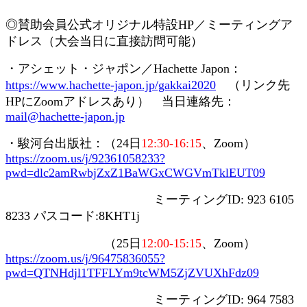
◎賛助会員
公式オリジナル特設
HP
／ミーティングア
ドレス（大会当日に直接訪問可能）
・アシェット・ジャポン／
Hachette Japon
：
https://www.hachette-japon.jp/gakkai2020
（リンク先
HP
に
Zoom
アドレスあり） 当日連絡先：
mail@hachette-japon.jp
・駿河台出版社：（
24
日
12:30-16:15
、
Zoom
）
https://zoom.us/j/92361058233?
pwd=dlc2amRwbjZxZ1BaWGxCWGVmTklEUT09
ミーティング
ID: 923 6105
8233
パスコード
:8KHT1j
（
25
日
12:00-15:15
、
Zoom
）
https://zoom.us/j/96475836055?
pwd=QTNHdjl1TFFLYm9tcWM5ZjZVUXhFdz09
ミーティング
ID: 964 7583