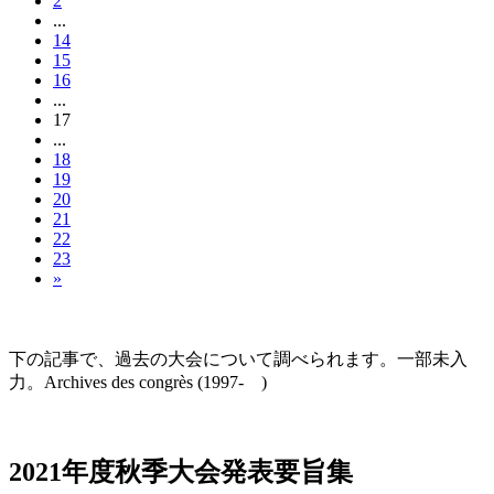
2
...
14
15
16
...
17
...
18
19
20
21
22
23
»
大会の記録(Historique des Congrès)
下の記事で、過去の大会について調べられます。一部未入
力。Archives des congrès (1997- )
2021年度秋季大会（完全オンライン開催）
2021年度秋季大会発表要旨集