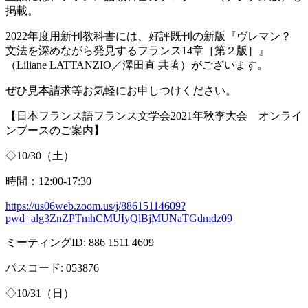
掲載。
2022年度用新刊教科書には、好評既刊の新版『ヴレマン？
文法を深めながら発見するフランス
14
章［第２版］』
（
Liliane LATTANZIO
／澤田直 共著）がございます。
ぜひ見本請求等お気軽にお申しつけください。
【日本フランス語フランス文学会
2021
年秋季大会 オンライ
ンブースのご案内】
◇
10/30
（土）
時間：
12:00-17:30
https://us06web.zoom.us/j/88615114609?
pwd=alg3ZnZPTmhCMUIyQlBjMUNaTGdmdz09
ミーティング
ID: 886 1511 4609
パスコード
: 053876
◇
10/31
（日）