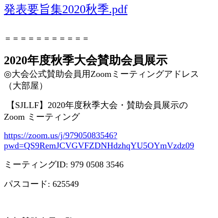
発表要旨集2020秋季.pdf
＝＝＝＝＝＝＝＝＝＝＝
2020年度秋季大会賛助会員展示
◎
大会公式賛助会員用
Zoom
ミーティングアドレス
（大部屋）
【
SJLLF
】
2020
年度秋季大会・賛助会員展示の
Zoom
ミーティング
https://zoom.us/j/97905083546?
pwd=QS9RemJCVGVFZDNHdzhqYU5OYmVzdz09
ミーティング
ID: 979 0508 3546
パスコード
: 625549