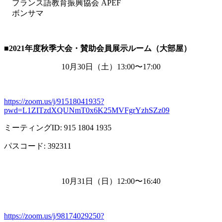
フランス語教育振興協会 APEF
ボンサマ
■2021
年度秋季大会・賛助会員展示ルーム（大部屋）
10月
30
日（土）
13:00
〜
17:00
https://zoom.us/j/91518041935?
pwd=L1ZITzdXQUNmT0x6K25MVFgrYzhSZz09
ミーティング
ID: 915 1804 1935
パスコード
: 392311
10月
31
日（日）
12:00
〜
16:40
https://zoom.us/j/98174029250?