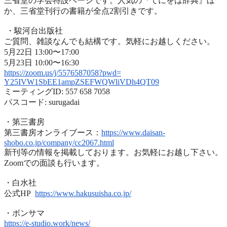
三省堂の学会特設ページです。人気の『てにをは辞典』ほ
か、
三省堂刊行の書籍が全点2割引きです。
・駿河台出版社
ご質問、雑談なんでも結構です。気軽にお越しください。
5月22日 13:00〜17:00
5月23日 10:00〜16:30
https://zoom.us/j/5576587058?
pwd=
Y25IVW1SbEE1ampZSEFWQWliVDh4QT
09
ミーティングID: 557 658 7058
パスコード: surugadai
・第三書房
第三書房オンライブース：
https://www.
daisan-
shobo.co.jp/company/
cc2067.html
新刊等の情報を掲載しております。お気軽にお越し下さい。
Zoomでの面談も行います。
・白水社
公式HP
https://www.hakusuisha.
co.jp/
・ボンサマ
https://e-studio.work/news/