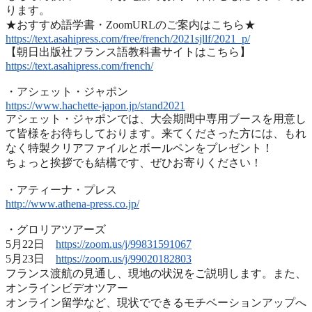
ります
。
★おすすめ語学書・ZoomURLのご案内はこちら★
https://text.asahipress.com/
free/french/2021sjllf/2021_p/
【朝日出版社フランス語教科書サイトはこちら】
https://text.asahipress.com/
french/
・アシェット・ジャポン
https://www.hachette-japon.jp/
stand2021
アシェット・ジャポンでは、
大会期間中専用ブースを用意し
て皆様をお待ちしております。
来てくださった方には、
もれ
なく特製クリアファイルとボールペンをプレゼント！
ちょっと挨拶でも結構です、ぜひお寄りください！
・アティーナ・プレス
http://www.athena-press.co.jp/
・グロリアツアーズ
5月22日
https://zoom.us/j/99831591067
5月23日
https://zoom.us/j/99020182803
フランス渡航の見通し、現地の状況をご説明します。また、
オンラインビデオツアー
オンライン留学など、
現状でできるモチベーションアップへ