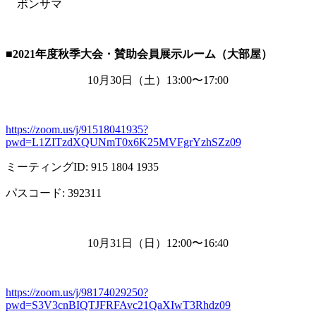
ボンサマ
■2021
年度秋季大会・賛助会員展示ルーム（大部屋）
10月
30
日（土）
13:00
〜
17:00
https://zoom.us/j/91518041935?
pwd=L1ZITzdXQUNmT0x6K25MVFgrYzhSZz09
ミーティング
ID: 915 1804 1935
パスコード
: 392311
10月
31
日（日）
12:00
〜
16:40
https://zoom.us/j/98174029250?
pwd=S3V3cnBIQTJFRFAvc21QaXIwT3Rhdz09