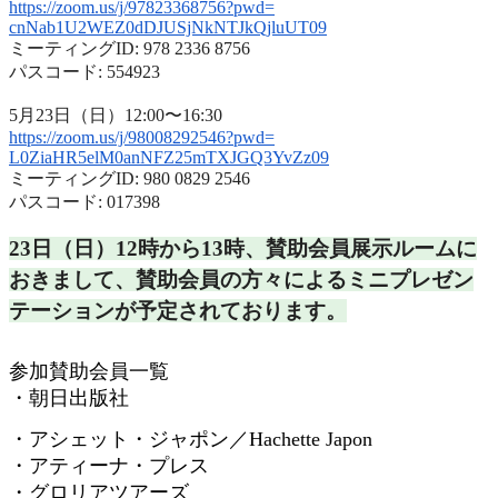
https://zoom.us/j/97823368756?
pwd=
cnNab1U2WEZ0dDJUSjNkNTJkQjluUT
09
ミーティングID: 978 2336 8756
パスコード: 554923
5月23日（日）12:00〜16:30
https://zoom.us/j/98008292546?
pwd=
L0ZiaHR5elM0anNFZ25mTXJGQ3YvZz
09
ミーティングID: 980 0829 2546
パスコード: 017398
23日（日）12時から13時、
賛助会員展示ルームに
おきまして、
賛助会員の方々によるミニプレゼン
テーションが予定されておりま
す。
参加賛助会員一覧
・朝日出版社
・アシェット・ジャポン／
Hachette Japon
・アティーナ・プレス
・グロリアツアーズ