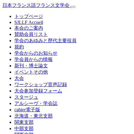
日本フランス語フランス文学会
トップページ
SJLLF Accueil
本会のご案内
賛助会員リスト
学会のあゆみと歴代主要役員
規約
学会からのお知らせ
学会員からの情報
新刊・博士論文
イベントその他
大会
ワークショップ音声記録
大会参加登録フォーム
スタージュ
アルシーヴ・学会誌
cahier電子版
北海道・東北支部
関東支部
中部支部