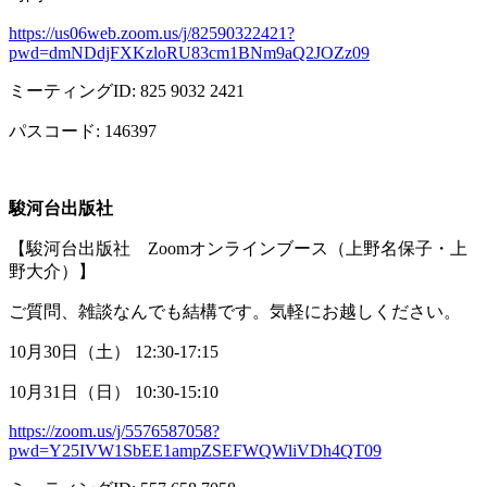
https://us06web.zoom.us/j/82590322421?
pwd=dmNDdjFXKzloRU83cm1BNm9aQ2JOZz09
ミーティング
ID: 825 9032 2421
パスコード
: 146397
駿河台出版社
【駿河台出版社
Zoom
オンラインブース（上野名保子・上
野大介）】
ご質問、雑談なんでも結構です。気軽にお越しください。
10月
30
日（土）
12:30-17:15
10月
31
日（日）
10:30-15:10
https://zoom.us/j/5576587058?
pwd=Y25IVW1SbEE1ampZSEFWQWliVDh4QT09