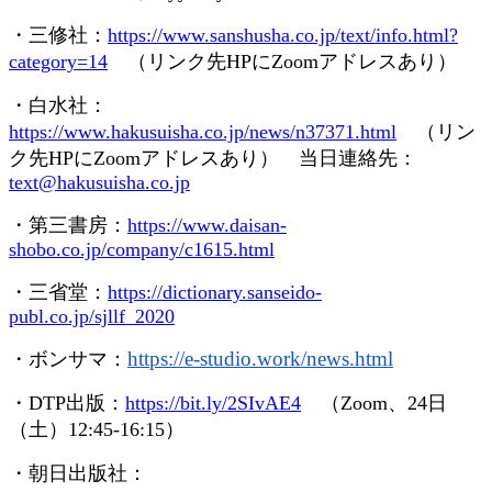
・三修社：
https://www.sanshusha.co.jp/text/info.html?
category=14
（リンク先
HP
に
Zoom
アドレスあり）
・白水社：
https://www.hakusuisha.co.jp/news/n37371.html
（リン
ク先
HP
に
Zoom
アドレスあり） 当日連絡先：
text@hakusuisha.co.jp
・第三書房：
https://www.daisan-
shobo.co.jp/company/c1615.html
・三省堂：
https://dictionary.sanseido-
publ.co.jp/sjllf_2020
https://e-studio.work/news.
html
・ボンサマ：
・
DTP
出版：
https://bit.ly/2SIvAE4
（
Zoom
、
24
日
（土）
12:45-16:15
）
・朝日出版社：