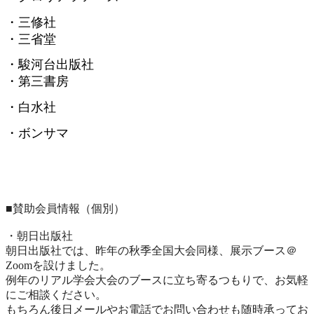
・三修社
・三省堂
・駿河台出版社
・第三書房
・白水社
・ボンサマ
■賛助会員情報（個別）
・朝日出版社
朝日出版社では、昨年の秋季全国大会同様、展示ブース＠
Zoomを設けました。
例年のリアル学会大会のブースに立ち寄るつもりで、
お気軽
にご相談ください。
もちろん後日メールやお電話でお問い合わせも随時承ってお