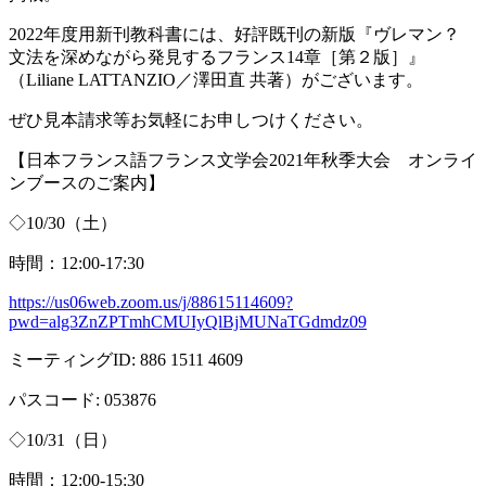
2022年度用新刊教科書には、好評既刊の新版『ヴレマン？
文法を深めながら発見するフランス
14
章［第２版］』
（
Liliane LATTANZIO
／澤田直 共著）がございます。
ぜひ見本請求等お気軽にお申しつけください。
【日本フランス語フランス文学会
2021
年秋季大会 オンライ
ンブースのご案内】
◇
10/30
（土）
時間：
12:00-17:30
https://us06web.zoom.us/j/88615114609?
pwd=alg3ZnZPTmhCMUIyQlBjMUNaTGdmdz09
ミーティング
ID: 886 1511 4609
パスコード
: 053876
◇
10/31
（日）
時間：
12:00-15:30