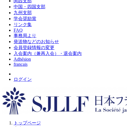
関西支部
中国・四国支部
九州支部
学会奨励賞
リンク集
FAQ
事務局より
発送物などのお知らせ
会員登録情報の変更
入会案内（兼再入会）・退会案内
Adhésion
français
ログイン
トップページ