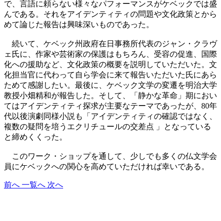
で、言語に頼らない様々なパフォーマンスがケベックでは盛
んである。それをアイデンティティの問題や文化政策とから
めて論じた報告は興味深いものであった。
続いて、ケベック州政府在日事務所代表のジャン・クラヴ
ェ氏に、作家や芸術家の保護はもちろん、受容の促進、国際
化への援助など、文化政策の概要を説明していただいた。文
化担当官に代わって自ら学会に来て報告いただいた氏にあら
ためて感謝したい。最後に、ケベック文学の変遷を明治大学
教授小畑精和が報告した。そして、「静かな革命」期におい
てはアイデンティティ探求が主要なテーマであったが、80年
代以後演劇同様小説も「アイデンティティの確認ではなく、
複数の疑問を培うエクリチュールの交差点 」となっている
と締めくくった。
このワーク・ショップを通して、少しでも多くの仏文学会
員にケベックへの関心を高めていただければ幸いである。
前へ
一覧へ
次へ