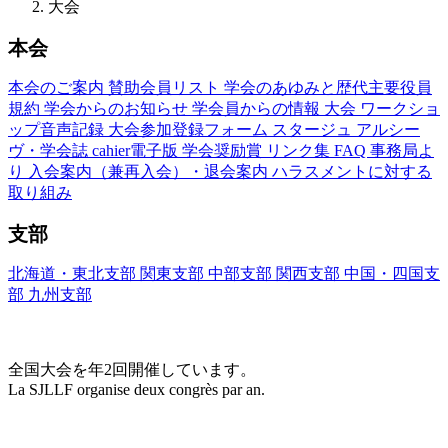
大会
本会
本会のご案内
賛助会員リスト
学会のあゆみと歴代主要役員
規約
学会からのお知らせ
学会員からの情報
大会
ワークショ
ップ音声記録
大会参加登録フォーム
スタージュ
アルシー
ヴ・学会誌
cahier電子版
学会奨励賞
リンク集
FAQ
事務局よ
り
入会案内（兼再入会）・退会案内
ハラスメントに対する
取り組み
支部
北海道・東北支部
関東支部
中部支部
関西支部
中国・四国支
部
九州支部
大会(Congrès)
全国大会を年2回開催しています。
La SJLLF organise deux congrès par an.
大会カレンダー