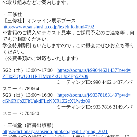
の取り組みなどご案内します
。
・三修社
【三修社】オンライン展示ブース
https://www.sanshusha.co.jp/
text/info.html#192
※書籍のご購入やテキスト見本，ご採用予定のご連絡等，
何
でもご相談ください。
学会特別割引もいたしますので，
この機会にぜひお立ち寄り
ください。
（公費書類のご対応もいたします）
5/22（土）13:00〜17:00
https://zoom.us/j/99044621437?
pwd=
ZTlxZlQwU011RTJMcnZkU1JoZEp5Zz
09
ミーティングID: 990 4462 1437／パ
スコード: 789664
5/23（日）13:00〜16:30
https://zoom.us/j/93378163149?
pwd=
cGh6RlJoZFhUakdFLzNXR1Z2cXUwdz
09
ミーティングID: 933 7816 3149／パ
スコード: 704640
・三省堂（辞書出版部）
https://dictionary.sanseido-
publ.co.jp/sjllf_spring_2021