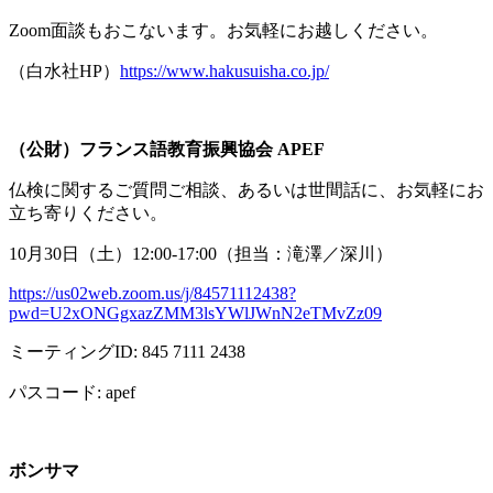
Zoom面談もおこないます。お気軽にお越しください。
（白水社
HP
）
https://www.hakusuisha.co.jp/
（公財）フランス語教育振興協会
APEF
仏検に関するご質問ご相談、あるいは世間話に、お気軽にお
立ち寄りください。
10月
30
日（土）
12:00-17:00
（担当：滝澤／深川）
https://us02web.zoom.us/j/84571112438?
pwd=U2xONGgxazZMM3lsYWlJWnN2eTMvZz09
ミーティング
ID: 845 7111 2438
パスコード
: apef
ボンサマ