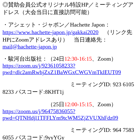
◎賛助会員
公式オリジナル特設
HP
／ミーティングア
ドレス（大会当日に直接訪問可能）
・アシェット・ジャポン／
Hachette Japon
：
https://www.hachette-japon.jp/gakkai2020
（リンク先
HP
に
Zoom
アドレスあり） 当日連絡先：
mail@hachette-japon.jp
・駿河台出版社：（
24
日
12:30-16:15
、
Zoom
）
https://zoom.us/j/92361058233?
pwd=dlc2amRwbjZxZ1BaWGxCWGVmTklEUT09
ミーティング
ID: 923 6105
8233
パスコード
:8KHT1j
（
25
日
12:00-15:15
、
Zoom
）
https://zoom.us/j/96475836055?
pwd=QTNHdjl1TFFLYm9tcWM5ZjZVUXhFdz09
ミーティング
ID: 964 7583
6055
パスコード
:9yyYGy