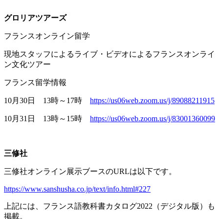
グロリアツアーズ
フランスオンライン留学
現地スタッフによるライブ・ビデオによるフランスオンライ
ン文化ツアー
フランス留学情報
10月
30
日
13
時～
17
時
https://us06web.zoom.us/j/89088211915
10月
31
日
13
時～
15
時
https://us06web.zoom.us/j/83001360099
三修社
三修社オンライン展示ブースの
URL
は以下です。
https://www.sanshusha.co.jp/text/info.html#227
上記には、フランス語教科書カタログ
2022
（デジタル版）も
掲載。