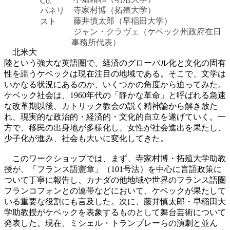
Co.
寺家村博（拓殖大学）
パネリ
藤井慎太郎（早稲田大学）
スト
ジャン・クラヴェ（ケベック州政府在日
事務所代表）
北米大
陸という強大な英語圏で、経済のグローバル化と文化の固有
性を謳うケベックは現在注目の地域である。そこで、文学は
いかなる状況にあるのか、いくつかの角度から迫ってみた。
ケベック社会は、1960年代の「静かな革命」と呼ばれる急速
な改革期以後、カトリック教会の説く精神論から解き放た
れ、現実的な政治的・経済的・文化的自立を遂げていく。一
方で、移民の出身地が多様化し、女性が社会進出を果たし、
少子化が進み、社会も大いに変化してきた。
このワークショップでは、まず、寺家村博・拓殖大学助教
授が、「フランス語憲章」（101号法）を中心に言語政策に
ついて丁寧に報告し、カナダの他地域や世界のフランス語圏
フランコフォンとの連帯などにおいて、ケベックが果たして
いる重要な役割にも言及した。次に、藤井慎太郎・早稲田大
学助教授がケベックを表象するものとして舞台芸術について
発表した。現在、ミシェル・トランブレーらの演劇と並ん