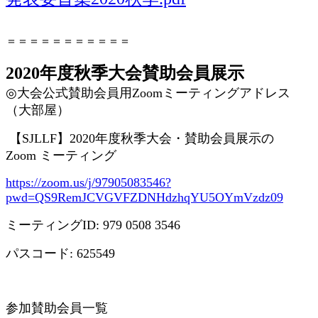
＝＝＝＝＝＝＝＝＝＝＝
2020年度秋季大会賛助会員展示
◎
大会公式賛助会員用
Zoom
ミーティングアドレス
（大部屋）
【
SJLLF
】
2020
年度秋季大会・賛助会員展示の
Zoom
ミーティング
https://zoom.us/j/97905083546?
pwd=QS9RemJCVGVFZDNHdzhqYU5OYmVzdz09
ミーティング
ID: 979 0508 3546
パスコード
: 625549
参加賛助会員一覧