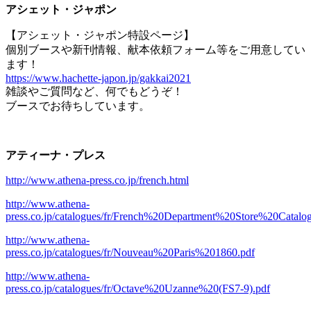
アシェット・ジャポン
【アシェット・ジャポン特設ページ】
個別ブースや新刊情報、献本依頼フォーム等をご用意してい
ます！
https://www.hachette-japon.jp/gakkai2021
雑談やご質問など、何でもどうぞ！
ブースでお待ちしています。
アティーナ・プレス
http://www.athena-press.co.jp/french.html
http://www.athena-
press.co.jp/catalogues/fr/French%20Department%20Store%20Catal
http://www.athena-
press.co.jp/catalogues/fr/Nouveau%20Paris%201860.pdf
http://www.athena-
press.co.jp/catalogues/fr/Octave%20Uzanne%20(FS7-9).pdf