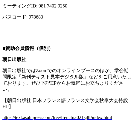
ミーティング
ID: 981 7402 9250
パスコード
: 978683
■
賛助会員情報（個別）
朝日出版社
朝日出版社では
Zoom
でのオンラインブースのほか、学会期
間限定「新刊テキスト見本デジタル版」などをご用意いたし
ております。ぜひ下記
HP
からお気軽にお立ちよりくださ
い。
【朝日出版社 日本フランス語フランス文学会秋季大会特設
HP
】
https://text.asahipress.com/free/french/2021sjllf/index.html