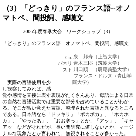
（3）「どっきり」のフランス語--オノ
マトペ、間投詞、感嘆文
2006年度春季大会 ワークショップ（3）
「どっきり」のフランス語―オノマトペ、間投詞、感嘆文―
泉 邦寿（上智大学）
Co.
青木三郎（筑波大学）
パネリ
川口順二（慶應義塾大学）
スト
フランス・ドルヌ（青山学
院大学）
実際の言語使用を少
し観察してみれば、感
覚や感情を直接に表す表現がたくさんあり、母語による日常
の自然な言語活動では重要な部分を占めていることがわか
る。そこが習い覚えた言語、整理された言語と異なるところ
である。日本語なら「ドッキリ」「ポカポカ」、「ホカホ
カ」、「やったあ」、「おお寒っ」とか、「アッ」、「キャ
アッ」などがそれだが、長い間研究に値しないとか、マージ
ナルな現象だとか言われて、無視されることが多かった。