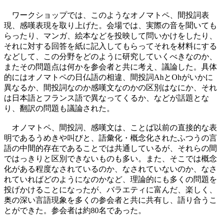
ワークショップでは、このようなオノマトペ、間投詞表
現、感嘆表現を取り上げた。会場では、実際の音を聞いても
らったり、マンガ、絵本などを投映して問いかけをしたり、
それに対する回答を紙に記入してもらってそれを材料にする
などして、この分野をどのように研究していくべきなのか、
またその問題点は何かを参会者と共に考え、議論した。具体
的にはオノマトペの日仏語の相違、間投詞AhとOhがいかに
異なるか、間投詞なのか感嘆文なのかの区別はなにか、それ
は日本語とフランス語で異なってくるか、などが話題とな
り、翻訳の問題も議論された。
オノマトペ、間投詞、感嘆文は、ことば以前の直接的な表
明であるうめきや叫びと、語彙化・概念化されたふつうの言
語の中間的存在であることでは共通しているが、それらの間
ではっきりと区別できないものも多い。また、そこでは概念
化がある程度なされているのか、なされていないのか、なさ
れていればどのようになのかなど、理論的にも多くの問題を
投げかけることになったが、バラエティに富んだ、楽しく、
奥の深い言語現象を多くの参会者と共に共有し、語り合うこ
とができた。参会者は約80名であった。