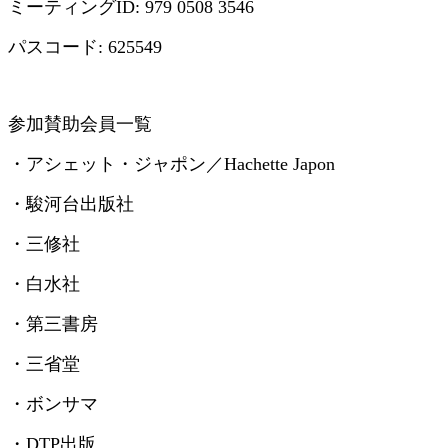
ミーティング
ID: 979 0508 3546
パスコード
: 625549
参加賛助会員一覧
・アシェット・ジャポン／
Hachette Japon
・駿河台出版社
・三修社
・白水社
・第三書房
・三省堂
・ボンサマ
・
DTP
出版