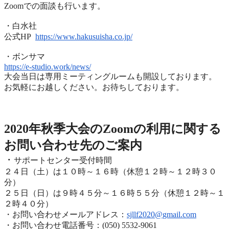
Zoomでの面談も行います。
・白水社
公式HP
https://www.hakusuisha.
co.jp/
・ボンサマ
https://e-studio.work/news/
大会当日は専用ミーティングルームも開設しております。
お気軽にお越しください。お待ちしております。
2020年度秋季大会（完全オンライン開催）
2020年秋季大会のZoomの利用に関する
お問い合わせ先のご
案内
・
サポートセンター受付時間
２４日（土）は１０時～１６時（休憩１２時～１２時３０
分）
２５日（日）は９時４５分～１６時５５分（休憩１２時～
１
２時４０分）
・お問い合わせメールアドレス：
sjllf2020@
gmail.com
・お問い合わせ電話番号：(050) 5532-9061