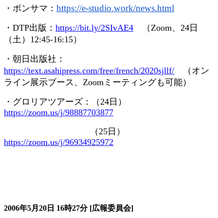
https://e-studio.work/news.
html
・ボンサマ：
・
DTP
出版：
https://bit.ly/2SIvAE4
（
Zoom
、
24
日
（土）
12:45-16:15
）
・朝日出版社：
https://text.asahipress.com/free/french/2020sjllf/
（オン
ライン展示ブース、
Zoom
ミーティングも可能）
・グロリアツアーズ：（
24
日）
https://zoom.us/j/98887703877
（
25
日）
https://zoom.us/j/96934925972
大会の記録詳細
2006年5月20日
16時27分
[広報委員会]