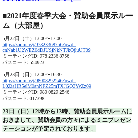
■2021年度春季大会・賛助会員展示ルー
ム（大部屋）
5月22日（土）13:00〜17:00
https://zoom.us/j/97823368756?
pwd=
cnNab1U2WEZ0dDJUSjNkNTJkQjluUT
09
ミーティングID: 978 2336 8756
パスコード: 554923
5月23日（日）12:00〜16:30
https://zoom.us/j/98008292546?
pwd=
L0ZiaHR5elM0anNFZ25mTXJGQ3YvZz
09
ミーティングID: 980 0829 2546
パスコード: 017398
23日（日）12時から13時、
賛助会員展示ルームに
おきまして、
賛助会員の方々によるミニプレゼン
テーションが予定されておりま
す。