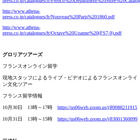
press.co.jp/catalogues/fr/French%20Department%20Store%20Catal
http://www.athena-
press.co.jp/catalogues/fr/Nouveau%20Paris%201860.pdf
http://www.athena-
press.co.jp/catalogues/fr/Octave%20Uzanne%20(FS7-9).pdf
グロリアツアーズ
フランスオンライン留学
現地スタッフによるライブ・ビデオによるフランスオンライ
ン文化ツアー
フランス留学情報
10月
30
日
13
時～
17
時
https://us06web.zoom.us/j/89088211915
10月
31
日
13
時～
15
時
https://us06web.zoom.us/j/83001360099