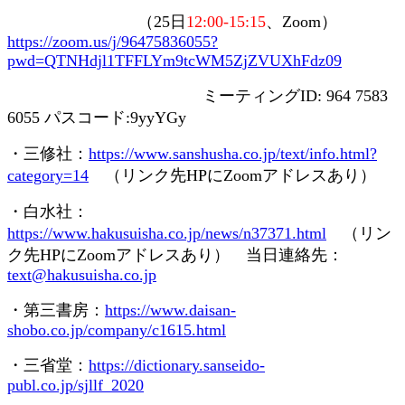
（
25
日
12:00-15:15
、
Zoom
）
https://zoom.us/j/96475836055?
pwd=QTNHdjl1TFFLYm9tcWM5ZjZVUXhFdz09
ミーティング
ID: 964 7583
6055
パスコード
:9yyYGy
・三修社：
https://www.sanshusha.co.jp/text/info.html?
category=14
（リンク先
HP
に
Zoom
アドレスあり）
・白水社：
https://www.hakusuisha.co.jp/news/n37371.html
（リン
ク先
HP
に
Zoom
アドレスあり） 当日連絡先：
text@hakusuisha.co.jp
・第三書房：
https://www.daisan-
shobo.co.jp/company/c1615.html
・三省堂：
https://dictionary.sanseido-
publ.co.jp/sjllf_2020