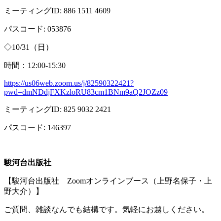
ミーティング
ID: 886 1511 4609
パスコード
: 053876
◇
10/31
（日）
時間：
12:00-15:30
https://us06web.zoom.us/j/82590322421?
pwd=dmNDdjFXKzloRU83cm1BNm9aQ2JOZz09
ミーティング
ID: 825 9032 2421
パスコード
: 146397
駿河台出版社
【駿河台出版社
Zoom
オンラインブース（上野名保子・上
野大介）】
ご質問、雑談なんでも結構です。気軽にお越しください。