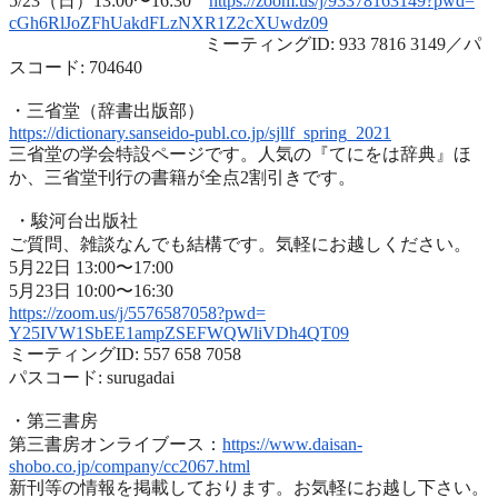
5/23（日）13:00〜16:30
https://zoom.us/j/93378163149?
pwd=
cGh6RlJoZFhUakdFLzNXR1Z2cXUwdz
09
ミーティングID: 933 7816 3149／パ
スコード: 704640
・三省堂（辞書出版部）
https://dictionary.sanseido-
publ.co.jp/sjllf_spring_2021
三省堂の学会特設ページです。人気の『てにをは辞典』ほ
か、
三省堂刊行の書籍が全点2割引きです。
・駿河台出版社
ご質問、雑談なんでも結構です。気軽にお越しください。
5月22日 13:00〜17:00
5月23日 10:00〜16:30
https://zoom.us/j/5576587058?
pwd=
Y25IVW1SbEE1ampZSEFWQWliVDh4QT
09
ミーティングID: 557 658 7058
パスコード: surugadai
・第三書房
第三書房オンライブース：
https://www.
daisan-
shobo.co.jp/company/
cc2067.html
新刊等の情報を掲載しております。お気軽にお越し下さい。