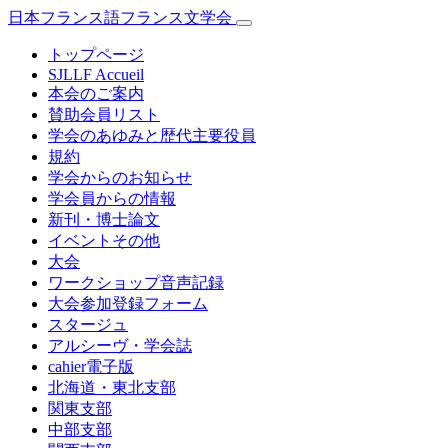
日本フランス語フランス文学会
トップページ
SJLLF Accueil
本会のご案内
賛助会員リスト
学会のあゆみと歴代主要役員
規約
学会からのお知らせ
学会員からの情報
新刊・博士論文
イベントその他
大会
ワークショップ音声記録
大会参加登録フォーム
スタージュ
アルシーヴ・学会誌
cahier電子版
北海道・東北支部
関東支部
中部支部