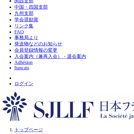
関西支部
中国・四国支部
九州支部
学会奨励賞
リンク集
FAQ
事務局より
発送物などのお知らせ
会員登録情報の変更
入会案内（兼再入会）・退会案内
Adhésion
français
ログイン
トップページ