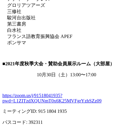
グロリアツアーズ
三修社
駿河台出版社
第三書房
白水社
フランス語教育振興協会 APEF
ボンサマ
■2021
年度秋季大会・賛助会員展示ルーム（大部屋）
10月
30
日（土）
13:00
〜
17:00
https://zoom.us/j/91518041935?
pwd=L1ZITzdXQUNmT0x6K25MVFgrYzhSZz09
ミーティング
ID: 915 1804 1935
パスコード
: 392311