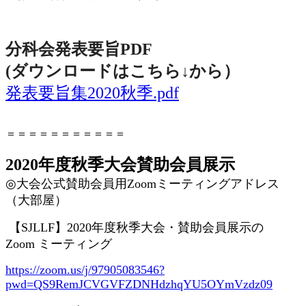
分科会発表要旨PDF
(ダウンロードはこちら↓から
）
発表要旨集2020秋季.pdf
＝＝＝＝＝＝＝＝＝＝＝
2020年度秋季大会賛助会員展示
◎
大会公式賛助会員用
Zoom
ミーティングアドレス
（大部屋）
【
SJLLF
】
2020
年度秋季大会・賛助会員展示の
Zoom
ミーティング
https://zoom.us/j/97905083546?
pwd=QS9RemJCVGVFZDNHdzhqYU5OYmVzdz09