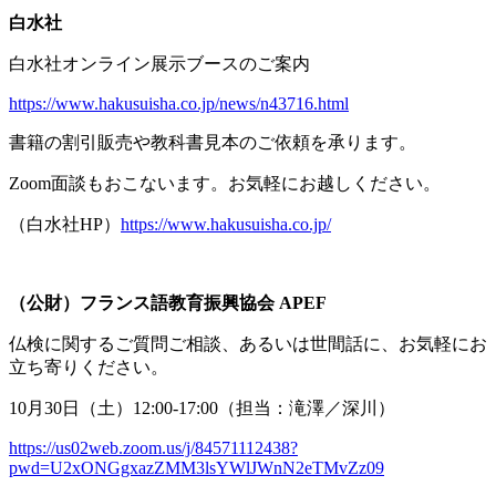
白水社
白水社オンライン展示ブースのご案内
https://www.hakusuisha.co.jp/news/n43716.html
書籍の割引販売や教科書見本のご依頼を承ります。
Zoom面談もおこないます。お気軽にお越しください。
（白水社
HP
）
https://www.hakusuisha.co.jp/
（公財）フランス語教育振興協会
APEF
仏検に関するご質問ご相談、あるいは世間話に、お気軽にお
立ち寄りください。
10月
30
日（土）
12:00-17:00
（担当：滝澤／深川）
https://us02web.zoom.us/j/84571112438?
pwd=U2xONGgxazZMM3lsYWlJWnN2eTMvZz09