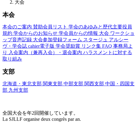
大会
本会
本会のご案内
賛助会員リスト
学会のあゆみと歴代主要役員
規約
学会からのお知らせ
学会員からの情報
大会
ワークショ
ップ音声記録
大会参加登録フォーム
スタージュ
アルシー
ヴ・学会誌
cahier電子版
学会奨励賞
リンク集
FAQ
事務局よ
り
入会案内（兼再入会）・退会案内
ハラスメントに対する
取り組み
支部
北海道・東北支部
関東支部
中部支部
関西支部
中国・四国支
部
九州支部
大会(Congrès)
全国大会を年2回開催しています。
La SJLLF organise deux congrès par an.
大会カレンダー