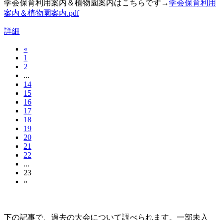
学会保育利用案内＆植物園案内はこちらです→
学会保育利用
案内＆植物園案内.pdf
詳細
«
1
2
...
14
15
16
17
18
19
20
21
22
...
23
»
大会の記録(Historique des Congrès)
下の記事で、過去の大会について調べられます。一部未入