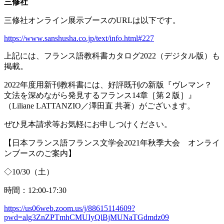
三修社
三修社オンライン展示ブースの
URL
は以下です。
https://www.sanshusha.co.jp/text/info.html#227
上記には、フランス語教科書カタログ
2022
（デジタル版）も
掲載。
2022年度用新刊教科書には、好評既刊の新版『ヴレマン？
文法を深めながら発見するフランス
14
章［第２版］』
（
Liliane LATTANZIO
／澤田直 共著）がございます。
ぜひ見本請求等お気軽にお申しつけください。
【日本フランス語フランス文学会
2021
年秋季大会 オンライ
ンブースのご案内】
◇
10/30
（土）
時間：
12:00-17:30
https://us06web.zoom.us/j/88615114609?
pwd=alg3ZnZPTmhCMUIyQlBjMUNaTGdmdz09