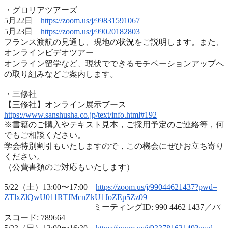
・グロリアツアーズ
5月22日
https://zoom.us/j/99831591067
5月23日
https://zoom.us/j/99020182803
フランス渡航の見通し、現地の状況をご説明します。また、
オンラインビデオツアー
オンライン留学など、
現状でできるモチベーションアップへ
の取り組みなどご案内します
。
・三修社
【三修社】オンライン展示ブース
https://www.sanshusha.co.jp/
text/info.html#192
※書籍のご購入やテキスト見本，ご採用予定のご連絡等，
何
でもご相談ください。
学会特別割引もいたしますので，
この機会にぜひお立ち寄り
ください。
（公費書類のご対応もいたします）
5/22（土）13:00〜17:00
https://zoom.us/j/99044621437?
pwd=
ZTlxZlQwU011RTJMcnZkU1JoZEp5Zz
09
ミーティングID: 990 4462 1437／パ
スコード: 789664