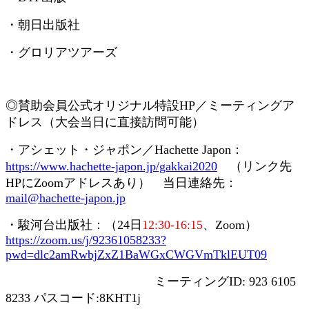
・朝日出版社
・グロリアツアーズ
◎賛助会員
公式オリジナル特設
HP
／ミーティングア
ドレス（大会当日に直接訪問可能）
・アシェット・ジャポン／
Hachette Japon
：
https://www.hachette-japon.jp/gakkai2020
（リンク先
HP
に
Zoom
アドレスあり） 当日連絡先：
mail@hachette-japon.jp
・駿河台出版社：（
24
日
12:30-16:15
、
Zoom
）
https://zoom.us/j/92361058233?
pwd=dlc2amRwbjZxZ1BaWGxCWGVmTklEUT09
ミーティング
ID: 923 6105
8233
パスコード
:8KHT1j