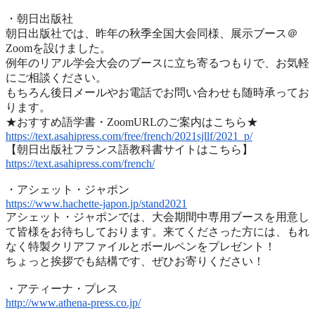
・朝日出版社
朝日出版社では、昨年の秋季全国大会同様、展示ブース＠
Zoomを設けました。
例年のリアル学会大会のブースに立ち寄るつもりで、
お気軽
にご相談ください。
もちろん後日メールやお電話でお問い合わせも随時承ってお
ります
。
★おすすめ語学書・ZoomURLのご案内はこちら★
https://text.asahipress.com/
free/french/2021sjllf/2021_p/
【朝日出版社フランス語教科書サイトはこちら】
https://text.asahipress.com/
french/
・アシェット・ジャポン
https://www.hachette-japon.jp/
stand2021
アシェット・ジャポンでは、
大会期間中専用ブースを用意し
て皆様をお待ちしております。
来てくださった方には、
もれ
なく特製クリアファイルとボールペンをプレゼント！
ちょっと挨拶でも結構です、ぜひお寄りください！
・アティーナ・プレス
http://www.athena-press.co.jp/