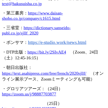
text@hakusuisha.co.jp
・第三書房：
https://www.daisan-
shobo.co.jp/company/c1615.html
・三省堂：
https://dictionary.sanseido-
publ.co.jp/sjllf_2020
https://e-studio.work/news.
html
・ボンサマ：
・
DTP
出版：
https://bit.ly/2SIvAE4
（
Zoom
、
24
日
（土）
12:45-16:15
）
・朝日出版社：
https://text.asahipress.com/free/french/2020sjllf/
（オン
ライン展示ブース、
Zoom
ミーティングも可能）
・グロリアツアーズ：（
24
日）
https://zoom.us/j/98887703877
（
25
日）