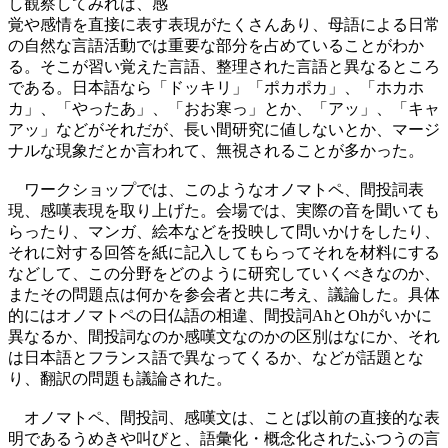
し観察してみれば、感
覚や感情を直接に表す表現がたくさんあり、母語による日常
の自然な言語活動では重要な部分を占めていることがわか
る。そこが習い覚えた言語、整理された言語と異なるところ
である。日本語なら「ドッキリ」「ポカポカ」、「ホカホ
カ」、「やったあ」、「おお寒っ」とか、「アッ」、「キャ
アッ」などがそれだが、長い間研究に値しないとか、マージ
ナルな現象だとか言われて、無視されることが多かった。
ワークショップでは、このようなオノマトペ、間投詞表
現、感嘆表現を取り上げた。会場では、実際の音を聞いても
らったり、マンガ、絵本などを投映して問いかけをしたり、
それに対する回答を紙に記入してもらってそれを材料にする
などして、この分野をどのように研究していくべきなのか、
またその問題点は何かを参会者と共に考え、議論した。具体
的にはオノマトペの日仏語の相違、間投詞AhとOhがいかに
異なるか、間投詞なのか感嘆文なのかの区別はなにか、それ
は日本語とフランス語で異なってくるか、などが話題とな
り、翻訳の問題も議論された。
オノマトペ、間投詞、感嘆文は、ことば以前の直接的な表
明であるうめきや叫びと、語彙化・概念化されたふつうの言