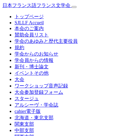
日本フランス語フランス文学会
トップページ
SJLLF Accueil
本会のご案内
賛助会員リスト
学会のあゆみと歴代主要役員
規約
学会からのお知らせ
学会員からの情報
新刊・博士論文
イベントその他
大会
ワークショップ音声記録
大会参加登録フォーム
スタージュ
アルシーヴ・学会誌
cahier電子版
北海道・東北支部
関東支部
中部支部