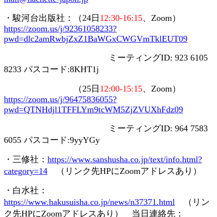
・駿河台出版社：（
24
日
12:30-16:15
、
Zoom
）
https://zoom.us/j/92361058233?
pwd=dlc2amRwbjZxZ1BaWGxCWGVmTklEUT09
ミーティング
ID: 923 6105
8233
パスコード
:8KHT1j
（
25
日
12:00-15:15
、
Zoom
）
https://zoom.us/j/96475836055?
pwd=QTNHdjl1TFFLYm9tcWM5ZjZVUXhFdz09
ミーティング
ID: 964 7583
6055
パスコード
:9yyYGy
・三修社：
https://www.sanshusha.co.jp/text/info.html?
category=14
（リンク先
HP
に
Zoom
アドレスあり）
・白水社：
https://www.hakusuisha.co.jp/news/n37371.html
（リン
ク先
HP
に
Zoom
アドレスあり） 当日連絡先：