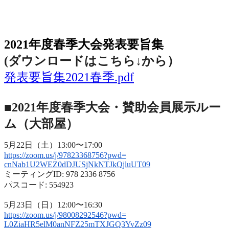
2021年度春季大会（完全オンライン開催）
2021年度春季大会発表要旨集
(ダウンロードはこちら↓から
）
発表要旨集2021春季.pdf
■2021年度春季大会・賛助会員展示ルー
ム（大部屋）
5月22日（土）13:00〜17:00
https://zoom.us/j/97823368756?
pwd=
cnNab1U2WEZ0dDJUSjNkNTJkQjluUT
09
ミーティングID: 978 2336 8756
パスコード: 554923
5月23日（日）12:00〜16:30
https://zoom.us/j/98008292546?
pwd=
L0ZiaHR5elM0anNFZ25mTXJGQ3YvZz
09