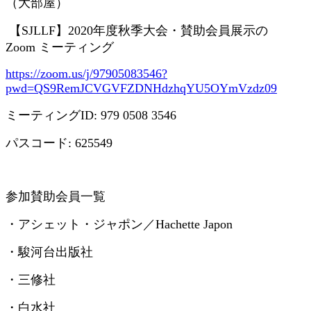
（大部屋）
【
SJLLF
】
2020
年度秋季大会・賛助会員展示の
Zoom
ミーティング
https://zoom.us/j/97905083546?
pwd=QS9RemJCVGVFZDNHdzhqYU5OYmVzdz09
ミーティング
ID: 979 0508 3546
パスコード
: 625549
参加賛助会員一覧
・アシェット・ジャポン／
Hachette Japon
・駿河台出版社
・三修社
・白水社