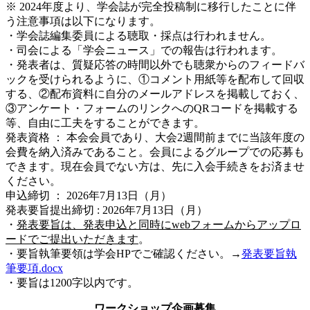
※ 2024年度より、学会誌が完全投稿制に移行したことに伴
う注意事項は以下になります。
・学会誌編集委員による聴取・採点は行われません。
・司会による「学会ニュース」での報告は行われます。
・発表者は、質疑応答の時間以外でも聴衆からのフィードバ
ックを受けられるように、①コメント用紙等を配布して回収
する、②配布資料に自分のメールアドレスを掲載しておく、
③アンケート・フォームのリンクへのQRコードを掲載する
等、自由に工夫をすることができます。
発表資格 ： 本会会員であり、大会2週間前までに当該年度の
会費を納入済みであること。会員によるグループでの応募も
できます。現在会員でない方は、先に入会手続きをお済ませ
ください。
申込締切 ： 2026年7月13日（月）
発表要旨提出締切 : 2026年7月13日（月）
・
発表要旨は、発表申込と同時にwebフォームからアップロ
ードでご提出いただきます
。
・要旨執筆要領は学会HPでご確認ください。→
発表要旨執
筆要項.docx
・要旨は1200字以内です。
ワークショップ企画募集