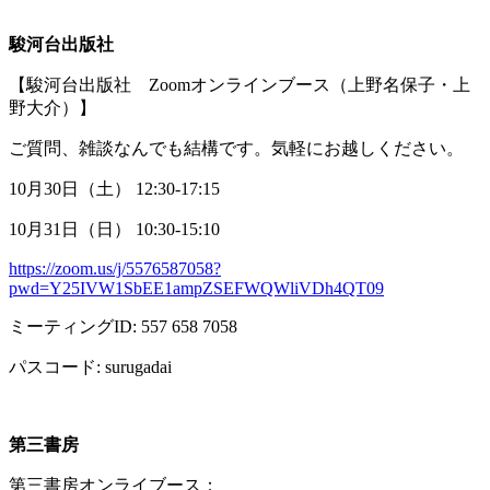
駿河台出版社
【駿河台出版社
Zoom
オンラインブース（上野名保子・上
野大介）】
ご質問、雑談なんでも結構です。気軽にお越しください。
10月
30
日（土）
12:30-17:15
10月
31
日（日）
10:30-15:10
https://zoom.us/j/5576587058?
pwd=Y25IVW1SbEE1ampZSEFWQWliVDh4QT09
ミーティング
ID: 557 658 7058
パスコード
: surugadai
第三書房
第三書房オンライブース：