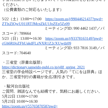
ください。
（公費書類のご対応もいたします）
5/22（土）13:00〜17:00
https://zoom.us/j/99044621437?
pwd=
ZTlxZlQwU011RTJMcnZkU1JoZEp5Zz
09
ミーティングID: 990 4462 1437／パ
スコード: 789664
5/23（日）13:00〜16:30
https://zoom.us/j/93378163149?
pwd=
cGh6RlJoZFhUakdFLzNXR1Z2cXUwdz
09
ミーティングID: 933 7816 3149／パ
スコード: 704640
・三省堂（辞書出版部）
https://dictionary.sanseido-
publ.co.jp/sjllf_spring_2021
三省堂の学会特設ページです。人気の『てにをは辞典』ほ
か、
三省堂刊行の書籍が全点2割引きです。
・駿河台出版社
ご質問、雑談なんでも結構です。気軽にお越しください。
5月22日 13:00〜17:00
5月23日 10:00〜16:30
https://zoom.us/j/5576587058?
pwd=