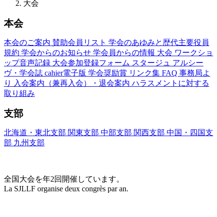
大会
本会
本会のご案内
賛助会員リスト
学会のあゆみと歴代主要役員
規約
学会からのお知らせ
学会員からの情報
大会
ワークショ
ップ音声記録
大会参加登録フォーム
スタージュ
アルシー
ヴ・学会誌
cahier電子版
学会奨励賞
リンク集
FAQ
事務局よ
り
入会案内（兼再入会）・退会案内
ハラスメントに対する
取り組み
支部
北海道・東北支部
関東支部
中部支部
関西支部
中国・四国支
部
九州支部
大会(Congrès)
全国大会を年2回開催しています。
La SJLLF organise deux congrès par an.
大会カレンダー