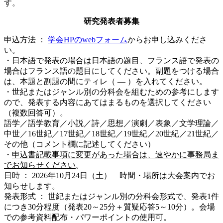
す。
研究発表者募集
申込方法 ：
学会HPのwebフォーム
からお申し込みくださ
い。
・日本語で発表の場合は日本語の題目、フランス語で発表の
場合はフランス語の題目にしてください。副題をつける場合
は、本題と副題の間にティレ（ ― ）を入れてください。
・世紀またはジャンル別の分科会を組むための参考にします
ので、発表する内容にあてはまるものを選択してください
（複数回答可）。
語学／語学教育／小説／詩／思想／演劇／表象／文学理論／
中世／16世紀／17世紀／18世紀／19世紀／20世紀／21世紀／
その他（コメント欄に記述してください）
・
申込書記載事項に変更があった場合は、速やかに事務局ま
でお知らせください
。
日時 ： 2026年10月24日（土） 時間・場所は大会案内でお
知らせします。
発表形式 ： 世紀またはジャンル別の分科会形式で、発表1件
につき30分程度（発表20～25分＋質疑応答5～10分）。会場
での参考資料配布・パワーポイントの使用可。