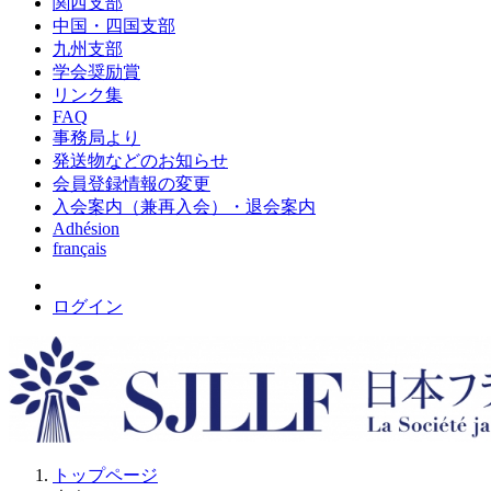
関西支部
中国・四国支部
九州支部
学会奨励賞
リンク集
FAQ
事務局より
発送物などのお知らせ
会員登録情報の変更
入会案内（兼再入会）・退会案内
Adhésion
français
ログイン
トップページ