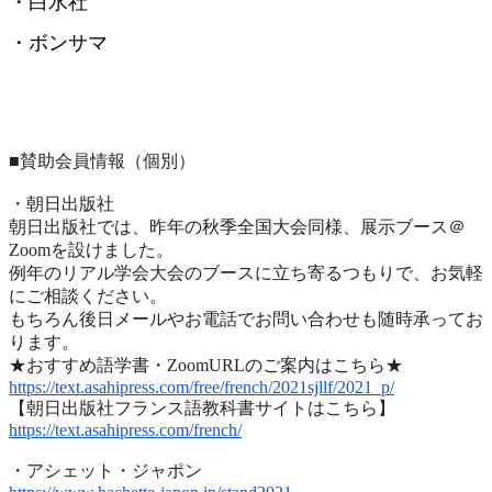
・白水社
・ボンサマ
■賛助会員情報（個別）
・朝日出版社
朝日出版社では、昨年の秋季全国大会同様、展示ブース＠
Zoomを設けました。
例年のリアル学会大会のブースに立ち寄るつもりで、
お気軽
にご相談ください。
もちろん後日メールやお電話でお問い合わせも随時承ってお
ります
。
★おすすめ語学書・ZoomURLのご案内はこちら★
https://text.asahipress.com/
free/french/2021sjllf/2021_p/
【朝日出版社フランス語教科書サイトはこちら】
https://text.asahipress.com/
french/
・アシェット・ジャポン