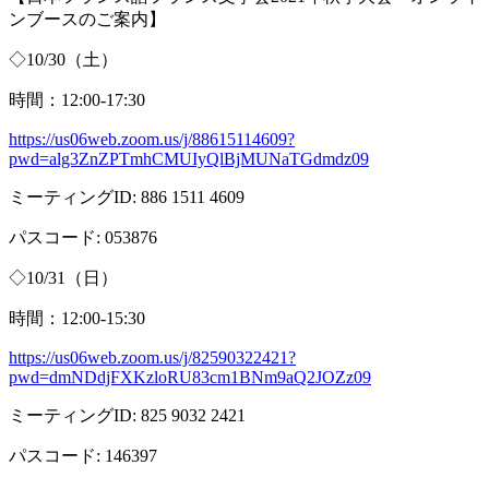
ンブースのご案内】
◇
10/30
（土）
時間：
12:00-17:30
https://us06web.zoom.us/j/88615114609?
pwd=alg3ZnZPTmhCMUIyQlBjMUNaTGdmdz09
ミーティング
ID: 886 1511 4609
パスコード
: 053876
◇
10/31
（日）
時間：
12:00-15:30
https://us06web.zoom.us/j/82590322421?
pwd=dmNDdjFXKzloRU83cm1BNm9aQ2JOZz09
ミーティング
ID: 825 9032 2421
パスコード
: 146397