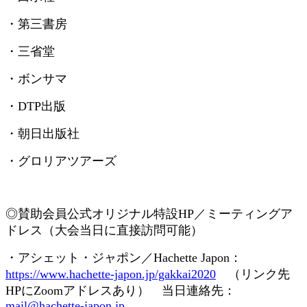
・第三書房
・三省堂
・ボンサマ
・
DTP
出版
・朝日出版社
・グロリアツアーズ
◎賛助会員
公式オリジナル特設
HP
／ミーティングア
ドレス（大会当日に直接訪問可能）
・アシェット・ジャポン／
Hachette Japon
：
https://www.hachette-japon.jp/gakkai2020
（リンク先
HP
に
Zoom
アドレスあり） 当日連絡先：
mail@hachette-japon.jp