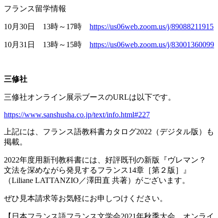
フランス留学情報
10月
30
日
13
時～
17
時
https://us06web.zoom.us/j/89088211915
10月
31
日
13
時～
15
時
https://us06web.zoom.us/j/83001360099
三修社
三修社オンライン展示ブースの
URL
は以下です。
https://www.sanshusha.co.jp/text/info.html#227
上記には、フランス語教科書カタログ
2022
（デジタル版）も
掲載。
2022年度用新刊教科書には、好評既刊の新版『ヴレマン？
文法を深めながら発見するフランス
14
章［第２版］』
（
Liliane LATTANZIO
／澤田直 共著）がございます。
ぜひ見本請求等お気軽にお申しつけください。
【日本フランス語フランス文学会
2021
年秋季大会 オンライ