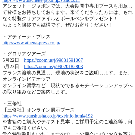
https://www.hachette-japon.jp/
stand2021
アシェット・ジャポンでは、
大会期間中専用ブースを用意し
て皆様をお待ちしております。
来てくださった方には、
もれ
なく特製クリアファイルとボールペンをプレゼント！
ちょっと挨拶でも結構です、ぜひお寄りください！
・アティーナ・プレス
http://www.athena-press.co.jp/
・グロリアツアーズ
5月22日
https://zoom.us/j/99831591067
5月23日
https://zoom.us/j/99020182803
フランス渡航の見通し、現地の状況をご説明します。また、
オンラインビデオツアー
オンライン留学など、
現状でできるモチベーションアップへ
の取り組みなどご案内します
。
・三修社
【三修社】オンライン展示ブース
https://www.sanshusha.co.jp/
text/info.html#192
※書籍のご購入やテキスト見本，ご採用予定のご連絡等，
何
でもご相談ください。
学会特別割引もいたしますので，
この機会にぜひお立ち寄り