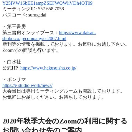
Y25IVW1SbEE1ampZSEFWQWliVDh4QT
09
ミーティングID: 557 658 7058
パスコード: surugadai
・第三書房
第三書房オンライブース：
https://www.
daisan-
shobo.co.jp/company/
cc2067.html
新刊等の情報を掲載しております。お気軽にお越し下さい。
Zoomでの面談も行います。
・白水社
公式HP
https://www.hakusuisha.
co.jp/
・ボンサマ
https://e-studio.work/news/
大会当日は専用ミーティングルームも開設しております。
お気軽にお越しください。お待ちしております。
2020年度秋季大会（完全オンライン開催）
2020年秋季大会のZoomの利用に関する
お問い合わせ先のご
案内