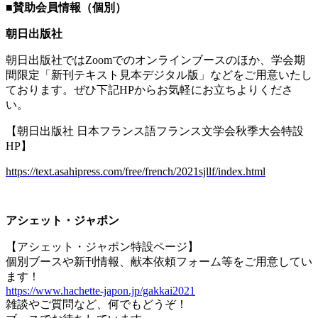
■
賛助会員情報（個別）
朝日出版社
朝日出版社では
Zoom
でのオンラインブースのほか、学会期
間限定「新刊テキスト見本デジタル版」などをご用意いたし
ております。ぜひ下記
HP
からお気軽にお立ちよりくださ
い。
【朝日出版社 日本フランス語フランス文学会秋季大会特設
HP
】
https://text.asahipress.com/free/french/2021sjllf/index.html
アシェット・ジャポン
【アシェット・ジャポン特設ページ】
個別ブースや新刊情報、献本依頼フォーム等をご用意してい
ます！
https://www.hachette-japon.jp/gakkai2021
雑談やご質問など、何でもどうぞ！