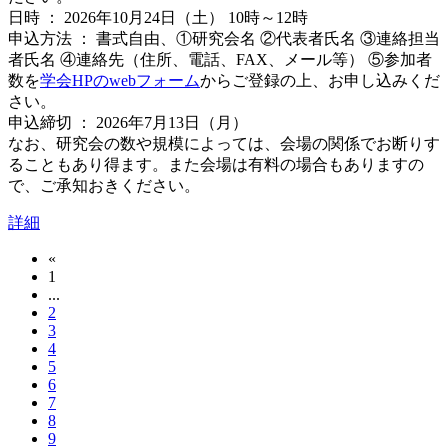
日時 ： 2026年10月24日（土） 10時～12時
申込方法 ： 書式自由、①研究会名 ②代表者氏名 ③連絡担当
者氏名 ④連絡先（住所、電話、FAX、メール等） ⑤参加者
数を
学会HPのwebフォーム
からご登録の上、お申し込みくだ
さい。
申込締切 ： 2026年7月13日（月）
なお、研究会の数や規模によっては、会場の関係でお断りす
ることもあり得ます。また会場は有料の場合もありますの
で、ご承知おきください。
詳細
«
1
...
2
3
4
5
6
7
8
9