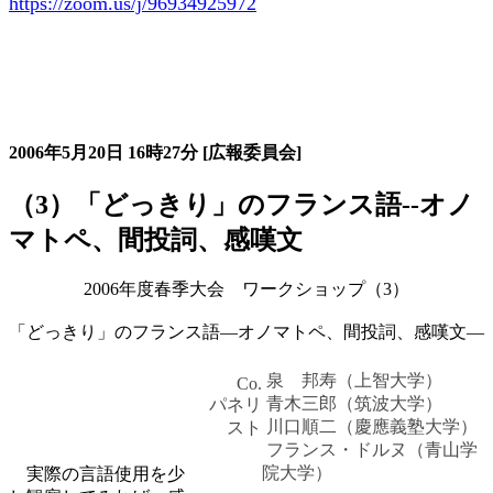
https://zoom.us/j/96934925972
大会の記録詳細
2006年5月20日
16時27分
[広報委員会]
（3）「どっきり」のフランス語--オノ
マトペ、間投詞、感嘆文
2006年度春季大会 ワークショップ（3）
「どっきり」のフランス語―オノマトペ、間投詞、感嘆文―
泉 邦寿（上智大学）
Co.
青木三郎（筑波大学）
パネリ
川口順二（慶應義塾大学）
スト
フランス・ドルヌ（青山学
院大学）
実際の言語使用を少