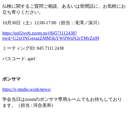
仏検に関するご質問ご相談、あるいは世間話に、お気軽にお
立ち寄りください。
10月
30
日（土）
12:00-17:00
（担当：滝澤／深川）
https://us02web.zoom.us/j/84571112438?
pwd=U2xONGgxazZMM3lsYWlJWnN2eTMvZz09
ミーティング
ID: 845 7111 2438
パスコード
: apef
ボンサマ
https://e-studio.work/news/
学会当日は
zoom
のボンサマ専用ルームでもお待ちしており
ます。（担当
:
河合美和）