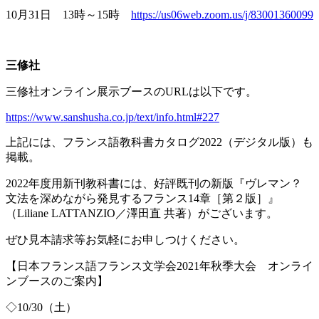
10月
31
日
13
時～
15
時
https://us06web.zoom.us/j/83001360099
三修社
三修社オンライン展示ブースの
URL
は以下です。
https://www.sanshusha.co.jp/text/info.html#227
上記には、フランス語教科書カタログ
2022
（デジタル版）も
掲載。
2022年度用新刊教科書には、好評既刊の新版『ヴレマン？
文法を深めながら発見するフランス
14
章［第２版］』
（
Liliane LATTANZIO
／澤田直 共著）がございます。
ぜひ見本請求等お気軽にお申しつけください。
【日本フランス語フランス文学会
2021
年秋季大会 オンライ
ンブースのご案内】
◇
10/30
（土）