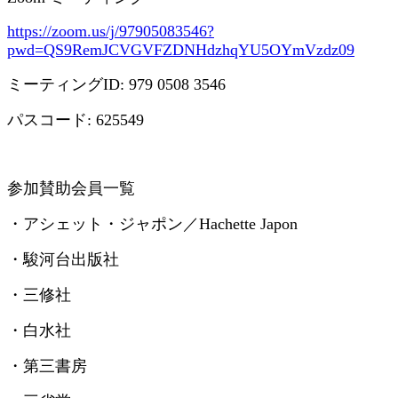
https://zoom.us/j/97905083546?
pwd=QS9RemJCVGVFZDNHdzhqYU5OYmVzdz09
ミーティング
ID: 979 0508 3546
パスコード
: 625549
参加賛助会員一覧
・アシェット・ジャポン／
Hachette Japon
・駿河台出版社
・三修社
・白水社
・第三書房