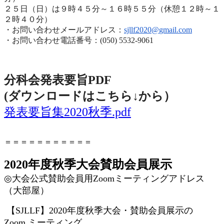
２５日（日）は９時４５分～１６時５５分（休憩１２時～
１
２時４０分）
・お問い合わせメールアドレス：
sjllf2020@
gmail.com
・お問い合わせ電話番号：(050) 5532-9061
分科会発表要旨PDF
(ダウンロードはこちら↓から
）
発表要旨集2020秋季.pdf
＝＝＝＝＝＝＝＝＝＝＝
2020年度秋季大会賛助会員展示
◎
大会公式賛助会員用
Zoom
ミーティングアドレス
（大部屋）
【
SJLLF
】
2020
年度秋季大会・賛助会員展示の
Zoom
ミーティング