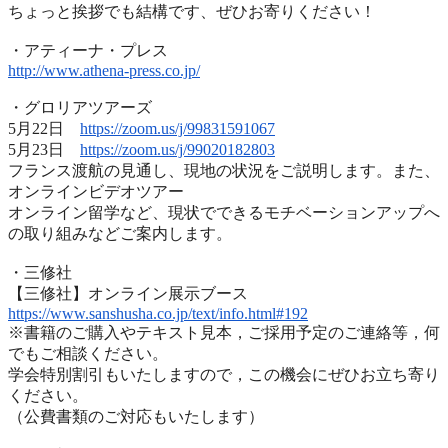
ちょっと挨拶でも結構です、ぜひお寄りください！
・アティーナ・プレス
http://www.athena-press.co.jp/
・グロリアツアーズ
5月22日
https://zoom.us/j/99831591067
5月23日
https://zoom.us/j/99020182803
フランス渡航の見通し、現地の状況をご説明します。また、
オンラインビデオツアー
オンライン留学など、
現状でできるモチベーションアップへ
の取り組みなどご案内します
。
・三修社
【三修社】オンライン展示ブース
https://www.sanshusha.co.jp/
text/info.html#192
※書籍のご購入やテキスト見本，ご採用予定のご連絡等，
何
でもご相談ください。
学会特別割引もいたしますので，
この機会にぜひお立ち寄り
ください。
（公費書類のご対応もいたします）