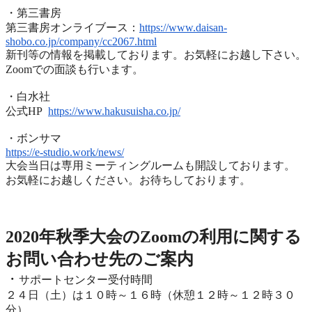
・第三書房
第三書房オンライブース：
https://www.
daisan-
shobo.co.jp/company/
cc2067.html
新刊等の情報を掲載しております。お気軽にお越し下さい。
Zoomでの面談も行います。
・白水社
公式HP
https://www.hakusuisha.
co.jp/
・ボンサマ
https://e-studio.work/news/
大会当日は専用ミーティングルームも開設しております。
お気軽にお越しください。お待ちしております。
2020年度秋季大会（完全オンライン開催）
2020年秋季大会のZoomの利用に関する
お問い合わせ先のご
案内
・
サポートセンター受付時間
２４日（土）は１０時～１６時（休憩１２時～１２時３０
分）