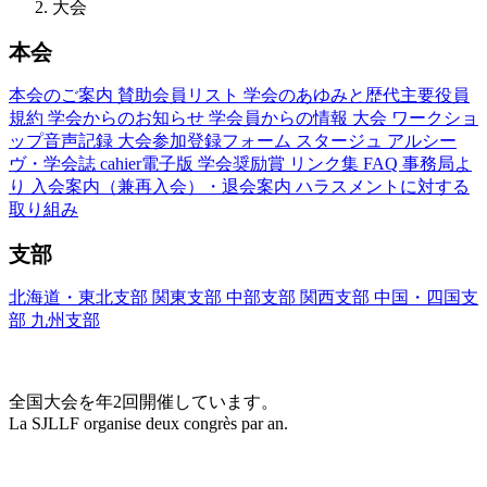
大会
本会
本会のご案内
賛助会員リスト
学会のあゆみと歴代主要役員
規約
学会からのお知らせ
学会員からの情報
大会
ワークショ
ップ音声記録
大会参加登録フォーム
スタージュ
アルシー
ヴ・学会誌
cahier電子版
学会奨励賞
リンク集
FAQ
事務局よ
り
入会案内（兼再入会）・退会案内
ハラスメントに対する
取り組み
支部
北海道・東北支部
関東支部
中部支部
関西支部
中国・四国支
部
九州支部
大会(Congrès)
全国大会を年2回開催しています。
La SJLLF organise deux congrès par an.
大会カレンダー