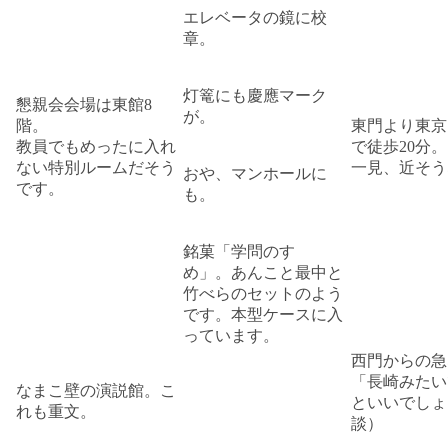
エレベータの鏡に校
章。
灯篭にも慶應マーク
懇親会会場は東館8
が。
階。
東門より東京
教員でもめったに入れ
で徒歩20分。
ない特別ルームだそう
一見、近そう
おや、マンホールに
です。
も。
銘菓「学問のすゝ
め」。あんこと最中と
竹べらのセットのよう
です。本型ケースに入
っています。
西門からの急
「長崎みたい
なまこ壁の演説館。こ
といいでしょ
れも重文。
談）