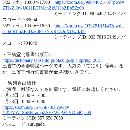
5/22（土）13:00〜17:00
https://zoom.us/j/99044621437?
pwd=
ZTlxZlQwU011RTJMcnZkU1JoZEp5Zz
09
ミーティングID: 990 4462 1437／パ
スコード: 789664
5/23（日）13:00〜16:30
https://zoom.us/j/93378163149?
pwd=
cGh6RlJoZFhUakdFLzNXR1Z2cXUwdz
09
ミーティングID: 933 7816 3149／パ
スコード: 704640
・三省堂（辞書出版部）
https://dictionary.sanseido-
publ.co.jp/sjllf_spring_2021
三省堂の学会特設ページです。人気の『てにをは辞典』ほ
か、
三省堂刊行の書籍が全点2割引きです。
・駿河台出版社
ご質問、雑談なんでも結構です。気軽にお越しください。
5月22日 13:00〜17:00
5月23日 10:00〜16:30
https://zoom.us/j/5576587058?
pwd=
Y25IVW1SbEE1ampZSEFWQWliVDh4QT
09
ミーティングID: 557 658 7058
パスコード: surugadai