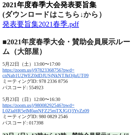
2021年度春季大会発表要旨集
(ダウンロードはこちら↓から
）
発表要旨集2021春季.pdf
■2021年度春季大会・賛助会員展示ルー
ム（大部屋）
5月22日（土）13:00〜17:00
https://zoom.us/j/97823368756?
pwd=
cnNab1U2WEZ0dDJUSjNkNTJkQjluUT
09
ミーティングID: 978 2336 8756
パスコード: 554923
5月23日（日）12:00〜16:30
https://zoom.us/j/98008292546?
pwd=
L0ZiaHR5elM0anNFZ25mTXJGQ3YvZz
09
ミーティングID: 980 0829 2546
パスコード: 017398