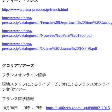
アティーナ・プレス
http://www.athena-press.co.jp/french.html
http://www.athena-
press.co.jp/catalogues/fr/French%20Department%20Store%20Catal
http://www.athena-
press.co.jp/catalogues/fr/Nouveau%20Paris%201860.pdf
http://www.athena-
press.co.jp/catalogues/fr/Octave%20Uzanne%20(FS7-9).pdf
グロリアツアーズ
フランスオンライン留学
現地スタッフによるライブ・ビデオによるフランスオンライ
ン文化ツアー
フランス留学情報
10月
30
日
13
時～
17
時
https://us06web.zoom.us/j/89088211915