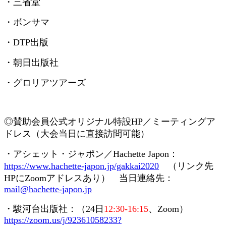
・三省堂
・ボンサマ
・
DTP
出版
・朝日出版社
・グロリアツアーズ
◎賛助会員
公式オリジナル特設
HP
／ミーティングア
ドレス（大会当日に直接訪問可能）
・アシェット・ジャポン／
Hachette Japon
：
https://www.hachette-japon.jp/gakkai2020
（リンク先
HP
に
Zoom
アドレスあり） 当日連絡先：
mail@hachette-japon.jp
・駿河台出版社：（
24
日
12:30-16:15
、
Zoom
）
https://zoom.us/j/92361058233?