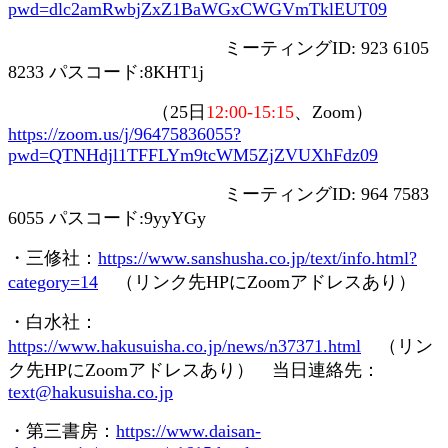
pwd=dlc2amRwbjZxZ1BaWGxCWGVmTklEUT09
ミーティング
ID: 923 6105
8233
パスコード
:8KHT1j
（
25
日
12:00-15:15
、
Zoom
）
https://zoom.us/j/96475836055?
pwd=QTNHdjl1TFFLYm9tcWM5ZjZVUXhFdz09
ミーティング
ID: 964 7583
6055
パスコード
:9yyYGy
・三修社：
https://www.sanshusha.co.jp/text/info.html?
category=14
（リンク先
HP
に
Zoom
アドレスあり）
・白水社：
https://www.hakusuisha.co.jp/news/n37371.html
（リン
ク先
HP
に
Zoom
アドレスあり） 当日連絡先：
text@hakusuisha.co.jp
・第三書房：
https://www.daisan-