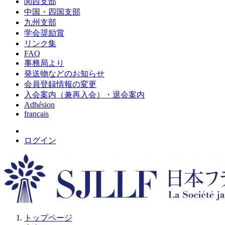
関西支部
中国・四国支部
九州支部
学会奨励賞
リンク集
FAQ
事務局より
発送物などのお知らせ
会員登録情報の変更
入会案内（兼再入会）・退会案内
Adhésion
français
ログイン
トップページ