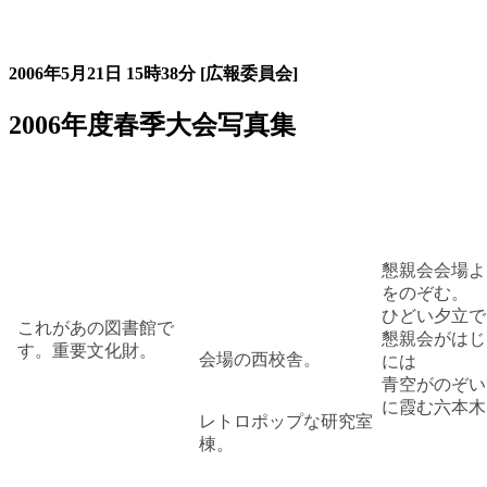
大会の記録詳細
2006年5月21日
15時38分
[広報委員会]
2006年度春季大会写真集
懇親会会場よ
をのぞむ。
ひどい夕立で
これがあの図書館で
懇親会がはじ
す。重要文化財。
会場の西校舎。
には
青空がのぞい
に霞む六本木
レトロポップな研究室
棟。