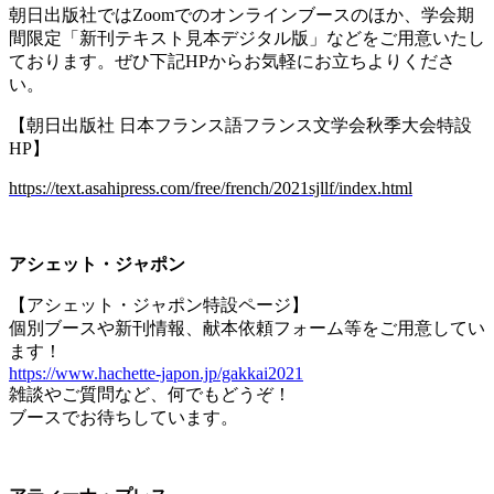
朝日出版社では
Zoom
でのオンラインブースのほか、学会期
間限定「新刊テキスト見本デジタル版」などをご用意いたし
ております。ぜひ下記
HP
からお気軽にお立ちよりくださ
い。
【朝日出版社 日本フランス語フランス文学会秋季大会特設
HP
】
https://text.asahipress.com/free/french/2021sjllf/index.html
アシェット・ジャポン
【アシェット・ジャポン特設ページ】
個別ブースや新刊情報、献本依頼フォーム等をご用意してい
ます！
https://www.hachette-japon.jp/gakkai2021
雑談やご質問など、何でもどうぞ！
ブースでお待ちしています。