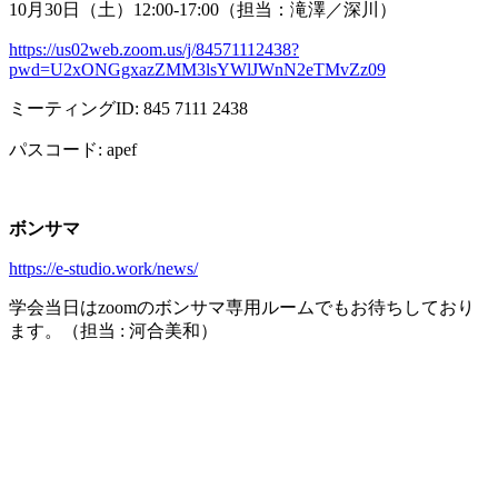
10月
30
日（土）
12:00-17:00
（担当：滝澤／深川）
https://us02web.zoom.us/j/84571112438?
pwd=U2xONGgxazZMM3lsYWlJWnN2eTMvZz09
ミーティング
ID: 845 7111 2438
パスコード
: apef
ボンサマ
https://e-studio.work/news/
学会当日は
zoom
のボンサマ専用ルームでもお待ちしており
ます。（担当
:
河合美和）
2021年度春季大会（完全オンライン開催）