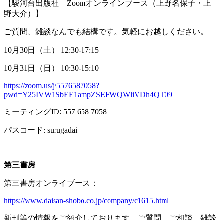
【駿河台出版社
Zoom
オンラインブース（上野名保子・上
野大介）】
ご質問、雑談なんでも結構です。気軽にお越しください。
10月
30
日（土）
12:30-17:15
10月
31
日（日）
10:30-15:10
https://zoom.us/j/5576587058?
pwd=Y25IVW1SbEE1ampZSEFWQWliVDh4QT09
ミーティング
ID: 557 658 7058
パスコード
: surugadai
第三書房
第三書房オンライブース：
https://www.daisan-shobo.co.jp/company/c1615.html
新刊等の情報をご紹介しております。ご質問、ご相談、雑談