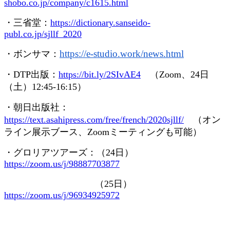
shobo.co.jp/company/c1615.html
・三省堂：
https://dictionary.sanseido-
publ.co.jp/sjllf_2020
https://e-studio.work/news.
html
・ボンサマ：
・
DTP
出版：
https://bit.ly/2SIvAE4
（
Zoom
、
24
日
（土）
12:45-16:15
）
・朝日出版社：
https://text.asahipress.com/free/french/2020sjllf/
（オン
ライン展示ブース、
Zoom
ミーティングも可能）
・グロリアツアーズ：（
24
日）
https://zoom.us/j/98887703877
（
25
日）
https://zoom.us/j/96934925972