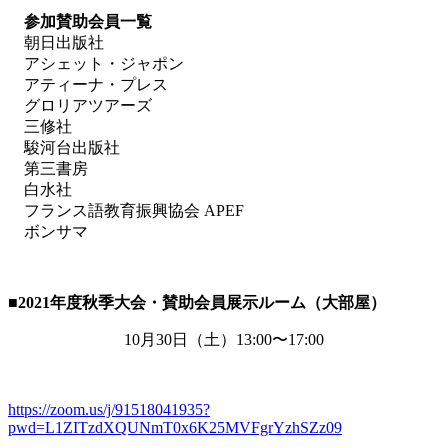
参加賛助会員一覧
朝日出版社
アシェット・ジャポン
アティーナ・プレス
グロリアツアーズ
三修社
駿河台出版社
第三書房
白水社
フランス語教育振興協会 APEF
ボンサマ
■2021
年度秋季大会・賛助会員展示ルーム（大部屋）
10月
30
日（土）
13:00
〜
17:00
https://zoom.us/j/91518041935?
pwd=L1ZITzdXQUNmT0x6K25MVFgrYzhSZz09