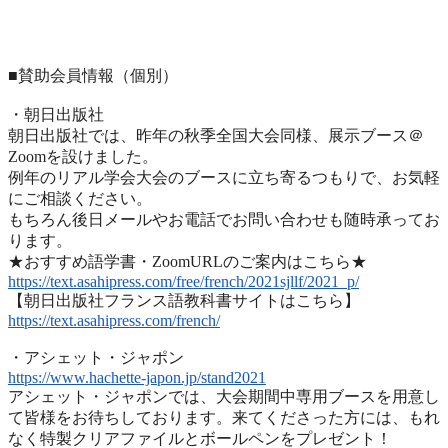
■賛助会員情報（個別）
・朝日出版社
朝日出版社では、昨年の秋季全国大会同様、展示ブース＠
Zoomを設けました。
例年のリアル学会大会のブースに立ち寄るつもりで、
お気軽
にご相談ください。
もちろん後日メールやお電話でお問い合わせも随時承ってお
ります
。
★おすすめ語学書・ZoomURLのご案内はこちら★
https://text.asahipress.com/
free/french/2021sjllf/2021_p/
【朝日出版社フランス語教科書サイトはこちら】
https://text.asahipress.com/
french/
・アシェット・ジャポン
https://www.hachette-japon.jp/
stand2021
アシェット・ジャポンでは、
大会期間中専用ブースを用意し
て皆様をお待ちしております。
来てくださった方には、
もれ
なく特製クリアファイルとボールペンをプレゼント！