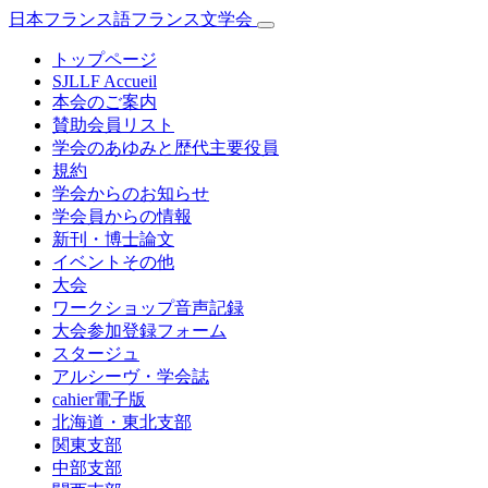
日本フランス語フランス文学会
トップページ
SJLLF Accueil
本会のご案内
賛助会員リスト
学会のあゆみと歴代主要役員
規約
学会からのお知らせ
学会員からの情報
新刊・博士論文
イベントその他
大会
ワークショップ音声記録
大会参加登録フォーム
スタージュ
アルシーヴ・学会誌
cahier電子版
北海道・東北支部
関東支部
中部支部