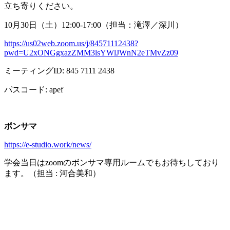
立ち寄りください。
10月
30
日（土）
12:00-17:00
（担当：滝澤／深川）
https://us02web.zoom.us/j/84571112438?
pwd=U2xONGgxazZMM3lsYWlJWnN2eTMvZz09
ミーティング
ID: 845 7111 2438
パスコード
: apef
ボンサマ
https://e-studio.work/news/
学会当日は
zoom
のボンサマ専用ルームでもお待ちしており
ます。（担当
:
河合美和）