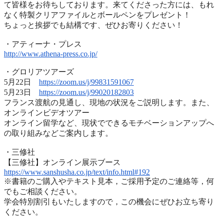
て皆様をお待ちしております。
来てくださった方には、
もれ
なく特製クリアファイルとボールペンをプレゼント！
ちょっと挨拶でも結構です、ぜひお寄りください！
・アティーナ・プレス
http://www.athena-press.co.jp/
・グロリアツアーズ
5月22日
https://zoom.us/j/99831591067
5月23日
https://zoom.us/j/99020182803
フランス渡航の見通し、現地の状況をご説明します。また、
オンラインビデオツアー
オンライン留学など、
現状でできるモチベーションアップへ
の取り組みなどご案内します
。
・三修社
【三修社】オンライン展示ブース
https://www.sanshusha.co.jp/
text/info.html#192
※書籍のご購入やテキスト見本，ご採用予定のご連絡等，
何
でもご相談ください。
学会特別割引もいたしますので，
この機会にぜひお立ち寄り
ください。