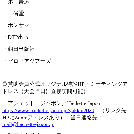
・第三書房
・三省堂
・ボンサマ
・
DTP
出版
・朝日出版社
・グロリアツアーズ
◎賛助会員
公式オリジナル特設
HP
／ミーティングア
ドレス（大会当日に直接訪問可能）
・アシェット・ジャポン／
Hachette Japon
：
https://www.hachette-japon.jp/gakkai2020
（リンク先
HP
に
Zoom
アドレスあり） 当日連絡先：
mail@hachette-japon.jp