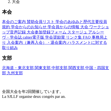
大会
本会
本会のご案内
賛助会員リスト
学会のあゆみと歴代主要役員
規約
学会からのお知らせ
学会員からの情報
大会
ワークショ
ップ音声記録
大会参加登録フォーム
スタージュ
アルシー
ヴ・学会誌
cahier電子版
学会奨励賞
リンク集
FAQ
事務局よ
り
入会案内（兼再入会）・退会案内
ハラスメントに対する
取り組み
支部
北海道・東北支部
関東支部
中部支部
関西支部
中国・四国支
部
九州支部
大会(Congrès)
全国大会を年2回開催しています。
La SJLLF organise deux congrès par an.
大会カレンダー