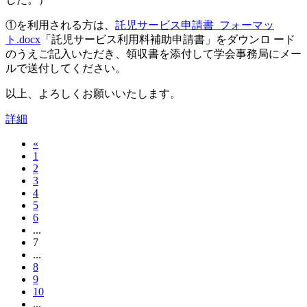
①を利用される方は、
託児サービス申請書_フォーマッ
ト.docx
「託児サービス利用料補助申請書」をダウンロ ード
のうえご記入いただき、領収書を添付して学会事務局にメー
ルで送付してください。
以上、よろしくお願いいたします。
詳細
«
1
2
3
4
5
6
...
7
...
8
9
10
...