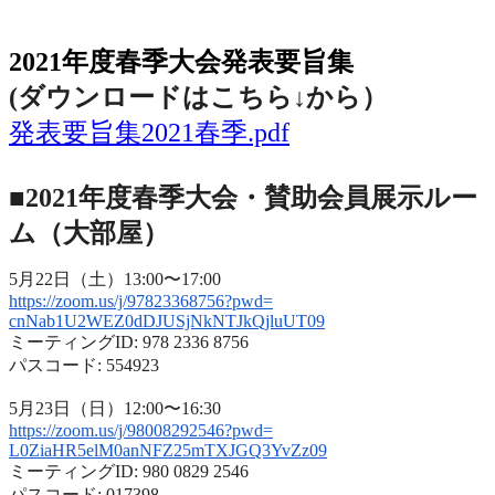
2021年度春季大会（完全オンライン開催）
2021年度春季大会発表要旨集
(ダウンロードはこちら↓から
）
発表要旨集2021春季.pdf
■2021年度春季大会・賛助会員展示ルー
ム（大部屋）
5月22日（土）13:00〜17:00
https://zoom.us/j/97823368756?
pwd=
cnNab1U2WEZ0dDJUSjNkNTJkQjluUT
09
ミーティングID: 978 2336 8756
パスコード: 554923
5月23日（日）12:00〜16:30
https://zoom.us/j/98008292546?
pwd=
L0ZiaHR5elM0anNFZ25mTXJGQ3YvZz
09
ミーティングID: 980 0829 2546
パスコード: 017398