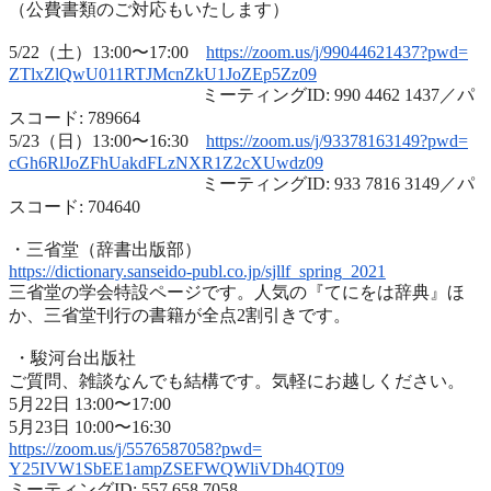
（公費書類のご対応もいたします）
5/22（土）13:00〜17:00
https://zoom.us/j/99044621437?
pwd=
ZTlxZlQwU011RTJMcnZkU1JoZEp5Zz
09
ミーティングID: 990 4462 1437／パ
スコード: 789664
5/23（日）13:00〜16:30
https://zoom.us/j/93378163149?
pwd=
cGh6RlJoZFhUakdFLzNXR1Z2cXUwdz
09
ミーティングID: 933 7816 3149／パ
スコード: 704640
・三省堂（辞書出版部）
https://dictionary.sanseido-
publ.co.jp/sjllf_spring_2021
三省堂の学会特設ページです。人気の『てにをは辞典』ほ
か、
三省堂刊行の書籍が全点2割引きです。
・駿河台出版社
ご質問、雑談なんでも結構です。気軽にお越しください。
5月22日 13:00〜17:00
5月23日 10:00〜16:30
https://zoom.us/j/5576587058?
pwd=
Y25IVW1SbEE1ampZSEFWQWliVDh4QT
09
ミーティングID: 557 658 7058