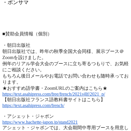
・ボンサマ
■賛助会員情報（個別）
・朝日出版社
朝日出版社では、昨年の秋季全国大会同様、展示ブース＠
Zoomを設けました。
例年のリアル学会大会のブースに立ち寄るつもりで、
お気軽
にご相談ください。
もちろん後日メールやお電話でお問い合わせも随時承ってお
ります
。
★おすすめ語学書・ZoomURLのご案内はこちら★
https://text.asahipress.com/
free/french/2021sjllf/2021_p/
【朝日出版社フランス語教科書サイトはこちら】
https://text.asahipress.com/
french/
・アシェット・ジャポン
https://www.hachette-japon.jp/
stand2021
アシェット・ジャポンでは、
大会期間中専用ブースを用意し