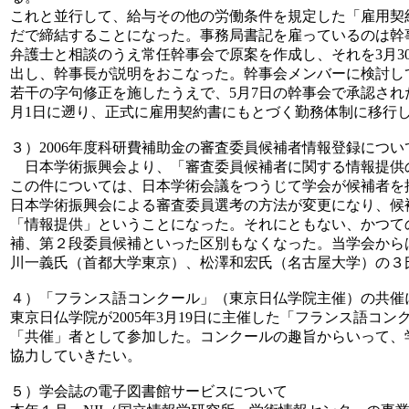
これと並行して、給与その他の労働条件を規定した「雇用契
だで締結することになった。事務局書記を雇っているのは幹
弁護士と相談のうえ常任幹事会で原案を作成し、それを3月3
出し、幹事長が説明をおこなった。幹事会メンバーに検討し
若干の字句修正を施したうえで、5月7日の幹事会で承認された
月1日に遡り、正式に雇用契約書にもとづく勤務体制に移行
３）2006年度科研費補助金の審査委員候補者情報登録につい
日本学術振興会より、「審査委員候補者に関する情報提供
この件については、日本学術会議をつうじて学会が候補者を
日本学術振興会による審査委員選考の方法が変更になり、候
「情報提供」ということになった。それにともない、かつて
補、第２段委員候補といった区別もなくなった。当学会から
川一義氏（首都大学東京）、松澤和宏氏（名古屋大学）の３
４）「フランス語コンクール」（東京日仏学院主催）の共催
東京日仏学院が2005年3月19日に主催した「フランス語コ
「共催」者として参加した。コンクールの趣旨からいって、
協力していきたい。
５）学会誌の電子図書館サービスについて