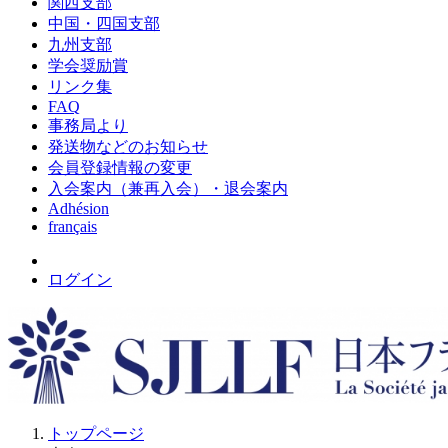
関西支部
中国・四国支部
九州支部
学会奨励賞
リンク集
FAQ
事務局より
発送物などのお知らせ
会員登録情報の変更
入会案内（兼再入会）・退会案内
Adhésion
français
ログイン
トップページ