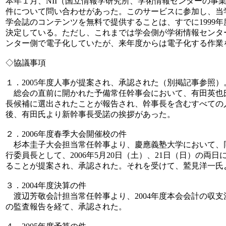
本年１月、NII（国立情報学研究所、学術情報センターの事
件について問い合わせがあった。このサービスに参加し、当
学会誌のコンテンツを無料で提供することは、すでに1999
決定している。ただし、これまでは学会側が学術情報センタ
ンター側で電子化していたが、来年度からは電子化する作業
◇協議事項
１．2005年度人事が提案され、承認された（別掲記事参照）
総会の直前に開かれた予備常任幹事会において、有田英也氏
長候補に選出されたことが報告され、幹事長を含むすべての
後、有田氏より新幹事長受諾の挨拶があった。
２．2006年度春季大会開催校の件
杉本圭子大会担当常任幹事より、慶應義塾大学において、
行委員長として、2006年5月20日（土）、21日（日）の両
ることが提案され、承認された。それを受けて、鷲見洋一氏
３．2004年度決算の件
渡辺芳敬会計担当常任幹事より、2004年度本会会計の収
の監査報告を経て、承認された。