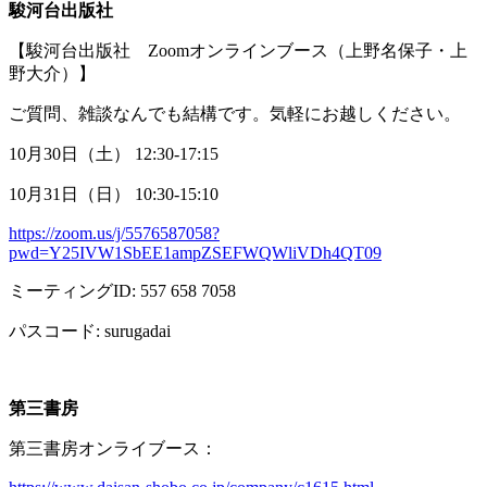
駿河台出版社
【駿河台出版社
Zoom
オンラインブース（上野名保子・上
野大介）】
ご質問、雑談なんでも結構です。気軽にお越しください。
10月
30
日（土）
12:30-17:15
10月
31
日（日）
10:30-15:10
https://zoom.us/j/5576587058?
pwd=Y25IVW1SbEE1ampZSEFWQWliVDh4QT09
ミーティング
ID: 557 658 7058
パスコード
: surugadai
第三書房
第三書房オンライブース：