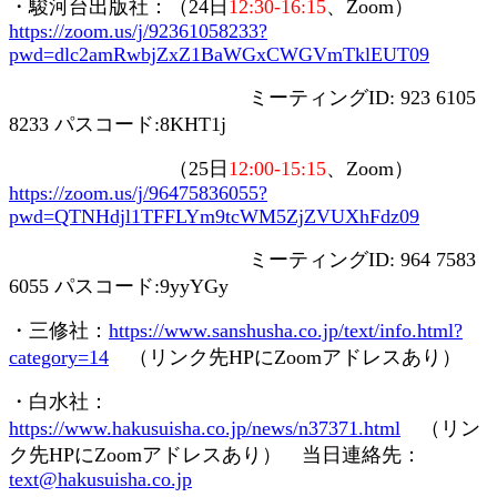
・駿河台出版社：（
24
日
12:30-16:15
、
Zoom
）
https://zoom.us/j/92361058233?
pwd=dlc2amRwbjZxZ1BaWGxCWGVmTklEUT09
ミーティング
ID: 923 6105
8233
パスコード
:8KHT1j
（
25
日
12:00-15:15
、
Zoom
）
https://zoom.us/j/96475836055?
pwd=QTNHdjl1TFFLYm9tcWM5ZjZVUXhFdz09
ミーティング
ID: 964 7583
6055
パスコード
:9yyYGy
・三修社：
https://www.sanshusha.co.jp/text/info.html?
category=14
（リンク先
HP
に
Zoom
アドレスあり）
・白水社：
https://www.hakusuisha.co.jp/news/n37371.html
（リン
ク先
HP
に
Zoom
アドレスあり） 当日連絡先：
text@hakusuisha.co.jp