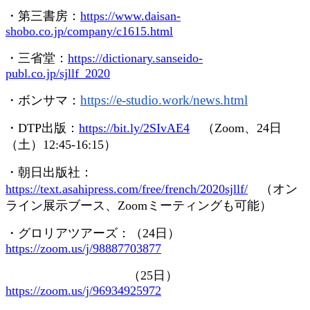
・第三書房：
https://www.daisan-
shobo.co.jp/company/c1615.html
・三省堂：
https://dictionary.sanseido-
publ.co.jp/sjllf_2020
https://e-studio.work/news.
html
・ボンサマ：
・
DTP
出版：
https://bit.ly/2SIvAE4
（
Zoom
、
24
日
（土）
12:45-16:15
）
・朝日出版社：
https://text.asahipress.com/free/french/2020sjllf/
（オン
ライン展示ブース、
Zoom
ミーティングも可能）
・グロリアツアーズ：（
24
日）
https://zoom.us/j/98887703877
（
25
日）
https://zoom.us/j/96934925972