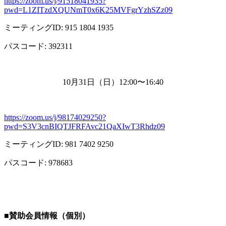
https://zoom.us/j/91518041935?
pwd=L1ZITzdXQUNmT0x6K25MVFgrYzhSZz09
ミーティング
ID: 915 1804 1935
パスコード
: 392311
10月
31
日（日）
12:00
〜
16:40
https://zoom.us/j/98174029250?
pwd=S3V3cnBIQTJFRFAvc21QaXIwT3Rhdz09
ミーティング
ID: 981 7402 9250
パスコード
: 978683
■
賛助会員情報（個別）