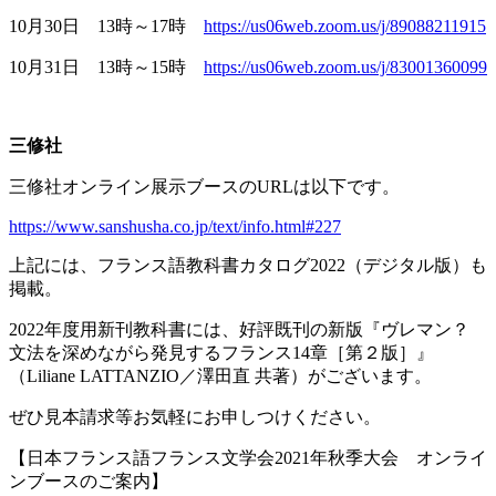
10月
30
日
13
時～
17
時
https://us06web.zoom.us/j/89088211915
10月
31
日
13
時～
15
時
https://us06web.zoom.us/j/83001360099
三修社
三修社オンライン展示ブースの
URL
は以下です。
https://www.sanshusha.co.jp/text/info.html#227
上記には、フランス語教科書カタログ
2022
（デジタル版）も
掲載。
2022年度用新刊教科書には、好評既刊の新版『ヴレマン？
文法を深めながら発見するフランス
14
章［第２版］』
（
Liliane LATTANZIO
／澤田直 共著）がございます。
ぜひ見本請求等お気軽にお申しつけください。
【日本フランス語フランス文学会
2021
年秋季大会 オンライ
ンブースのご案内】