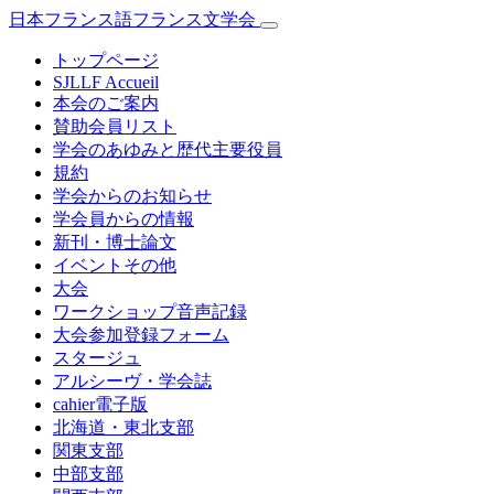
日本フランス語フランス文学会
トップページ
SJLLF Accueil
本会のご案内
賛助会員リスト
学会のあゆみと歴代主要役員
規約
学会からのお知らせ
学会員からの情報
新刊・博士論文
イベントその他
大会
ワークショップ音声記録
大会参加登録フォーム
スタージュ
アルシーヴ・学会誌
cahier電子版
北海道・東北支部
関東支部
中部支部