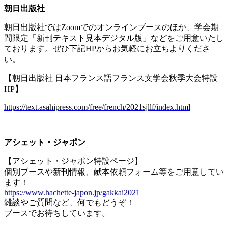
朝日出版社
朝日出版社では
Zoom
でのオンラインブースのほか、学会期
間限定「新刊テキスト見本デジタル版」などをご用意いたし
ております。ぜひ下記
HP
からお気軽にお立ちよりくださ
い。
【朝日出版社 日本フランス語フランス文学会秋季大会特設
HP
】
https://text.asahipress.com/free/french/2021sjllf/index.html
アシェット・ジャポン
【アシェット・ジャポン特設ページ】
個別ブースや新刊情報、献本依頼フォーム等をご用意してい
ます！
https://www.hachette-japon.jp/gakkai2021
雑談やご質問など、何でもどうぞ！
ブースでお待ちしています。