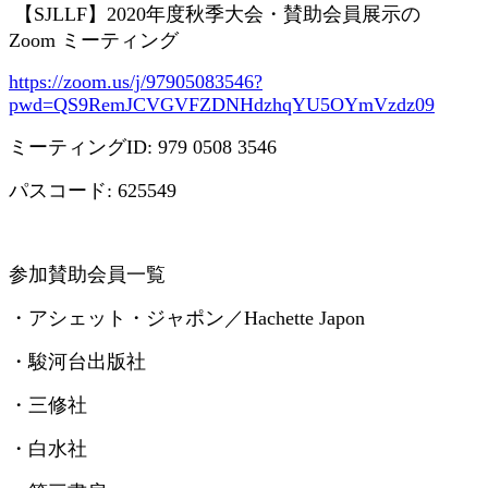
【
SJLLF
】
2020
年度秋季大会・賛助会員展示の
Zoom
ミーティング
https://zoom.us/j/97905083546?
pwd=QS9RemJCVGVFZDNHdzhqYU5OYmVzdz09
ミーティング
ID: 979 0508 3546
パスコード
: 625549
参加賛助会員一覧
・アシェット・ジャポン／
Hachette Japon
・駿河台出版社
・三修社
・白水社