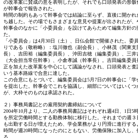
の改革案に賛成の意を表明したが、それでも口頭発表の形骸
が幹事会で報告された。
時間の制約もあって幹事会では結論に至らず、直後に開かれ
ち越した。その場でもさまざまな意見や提案が出されたが、
幹事会のなかに「小委員会」を設けてあらためて編集方針の
た。
「小委員会」は4月30日（土）、日仏会館で開催された。委
りである（敬称略）：塩川徹也（副会長）、小林茂（関東支
長）、吉田裕（編集委員長）、沖田吉穂（編集委員）、三井
（大会担当常任幹事）、小倉孝誠（幹事長）。吉田編集委員
正を加えた改革案を中心にして議論がなされ、口頭発表と査
いう基本路線で合意に達した。
この合意にもとづいて、編集委員会は5月7日の幹事会に「
を提出した。幹事会でこれを協議し、細部についてはいくつ
が、大枠そのものは承認された。
２）事務局書記との雇用契約書締結について
2004年10月より、二人の事務局書記はそれぞれ週4日、1日5
を所定労働時間とする勤務体制に移行した。それまでの週３
も出勤する日が増えたため、学会業務がより円滑に進行する
時間が週20時間になったのにともない、労働保険に加入し、
る。