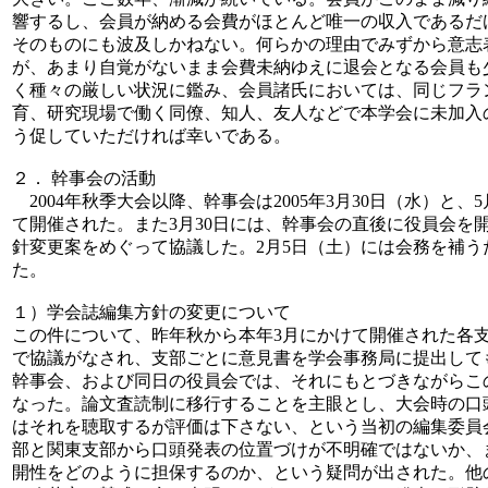
響するし、会員が納める会費がほとんど唯一の収入であるだ
そのものにも波及しかねない。何らかの理由でみずから意志
が、あまり自覚がないまま会費未納ゆえに退会となる会員も
く種々の厳しい状況に鑑み、会員諸氏においては、同じフラ
育、研究現場で働く同僚、知人、友人などで本学会に未加入
う促していただければ幸いである。
２． 幹事会の活動
2004年秋季大会以降、幹事会は2005年3月30日（水）と、
て開催された。また3月30日には、幹事会の直後に役員会を
針変更案をめぐって協議した。2月5日（土）には会務を補う
た。
１）学会誌編集方針の変更について
この件について、昨年秋から本年3月にかけて開催された各
で協議がなされ、支部ごとに意見書を学会事務局に提出してもら
幹事会、および同日の役員会では、それにもとづきながらこ
なった。論文査読制に移行することを主眼とし、大会時の口
はそれを聴取するが評価は下さない、という当初の編集委員
部と関東支部から口頭発表の位置づけが不明確ではないか、
開性をどのように担保するのか、という疑問が出された。他