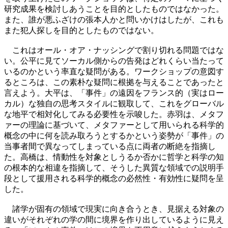
研究成果を検討しあうことを目的としたものではなかった。
また、誰が悪ふざけの張本人かと問いかけはしたが、これも
また犯人探しを目的としたものではない。
これはオール・オア・ナッシングで割り切れる問題ではな
い。公平に見てソーカル側からの告発はどれくらい当たって
いるのかという率直な疑問がある。ワークショップの意図す
るところは、この素朴な疑問に根拠を与えることであったと
言えよう。大平は、「事件」の遠因をフランス的（実はロー
カル）な独自の思考スタイルに観取して、これをグローバル
な地平で相対化してみる必要性を示唆した。赤羽は、メタフ
ァーの理論に基づいて、メタファーとして用いられる科学的
概念の中に何を読み取ろうとするかという姿勢が「事件」の
当事者間で異なってしまっている点に両者の断絶を指摘し
た。高橋は、情動性を対象としうるか否かに哲学と科学の知
の根本的な相違を指摘して、そうした異質な領域での説明手
段として援用される科学的概念の必然性・有効性に疑問を呈
した。
諸学が固有の領域で現実に向き合うとき、見据える対象の
違いがそれぞれの学の間に境界を作り出しているように見え