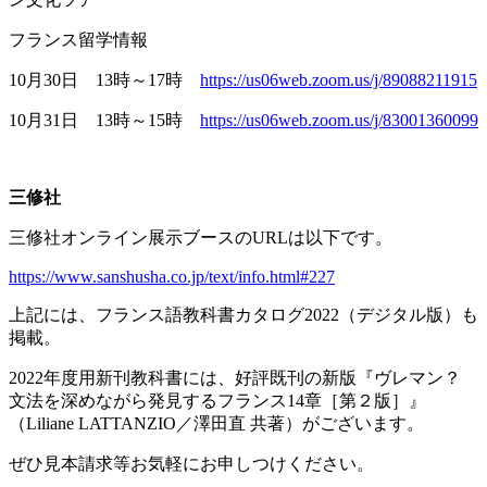
フランス留学情報
10月
30
日
13
時～
17
時
https://us06web.zoom.us/j/89088211915
10月
31
日
13
時～
15
時
https://us06web.zoom.us/j/83001360099
三修社
三修社オンライン展示ブースの
URL
は以下です。
https://www.sanshusha.co.jp/text/info.html#227
上記には、フランス語教科書カタログ
2022
（デジタル版）も
掲載。
2022年度用新刊教科書には、好評既刊の新版『ヴレマン？
文法を深めながら発見するフランス
14
章［第２版］』
（
Liliane LATTANZIO
／澤田直 共著）がございます。
ぜひ見本請求等お気軽にお申しつけください。