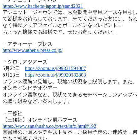
https://www.hachette-japon.jp/
stand2021
アシェット・ジャポンでは、
大会期間中専用ブースを用意し
て皆様をお待ちしております。
来てくださった方には、
もれ
なく特製クリアファイルとボールペンをプレゼント！
ちょっと挨拶でも結構です、ぜひお寄りください！
・アティーナ・プレス
http://www.athena-press.co.jp/
・グロリアツアーズ
5月22日
https://zoom.us/j/99831591067
5月23日
https://zoom.us/j/99020182803
フランス渡航の見通し、現地の状況をご説明します。また、
オンラインビデオツアー
オンライン留学など、
現状でできるモチベーションアップへ
の取り組みなどご案内します
。
・三修社
【三修社】オンライン展示ブース
https://www.sanshusha.co.jp/
text/info.html#192
※書籍のご購入やテキスト見本，ご採用予定のご連絡等，
何
でもご相談ください。