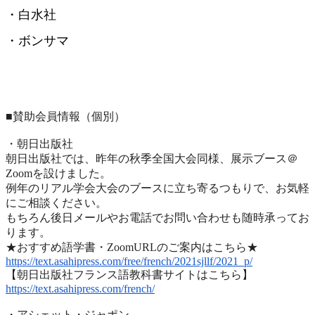
・白水社
・ボンサマ
■賛助会員情報（個別）
・朝日出版社
朝日出版社では、昨年の秋季全国大会同様、展示ブース＠
Zoomを設けました。
例年のリアル学会大会のブースに立ち寄るつもりで、
お気軽
にご相談ください。
もちろん後日メールやお電話でお問い合わせも随時承ってお
ります
。
★おすすめ語学書・ZoomURLのご案内はこちら★
https://text.asahipress.com/
free/french/2021sjllf/2021_p/
【朝日出版社フランス語教科書サイトはこちら】
https://text.asahipress.com/
french/
・アシェット・ジャポン