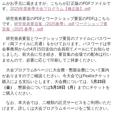
PDF
ムがお手元に届きますが、こちらが訂正版の
ファイル
で
す
。
2025
年度春季大会プログラム【修正版】.pdf
PDF
PDF
研究発表要旨の
とワークショップ要旨の
はこちら
です。
研究発表要旨集（2025
春季）.pdf
ワークショップ要
旨集（2025
春季）.pdf
研究発表要旨とワークショップ要旨のファイルにパスワー
ド（両ファイルに共通）をかけております。パスワードは学
会事務局からの4月15日送信の会員宛てメールにてお知らせ
しました
。前大会に引き続き、要旨集の会場での配布は行い
ませんので、必要に応じて印刷してご持参ください。
6
大会プログラム
ページに大会費・懇親会費について案内
Peatix
がありますのでご確認ください。今大会では
チケット
5
23
購入による支払いとします。大会費については、
月
日
5
（金）
、懇親会については
月19日（月）
までにチケットを
ご購入ください。
なお、本大会では、二種類の託児サービスをご利用いただ
けます。詳しくは大会プログラム６ページをご覧ください。