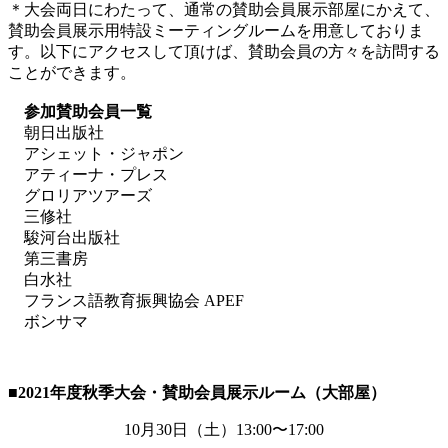
＊大会両日にわたって、通常の賛助会員展示部屋にかえて、
賛助会員展示用特設ミーティングルームを用意しておりま
す。以下にアクセスして頂けば、賛助会員の方々を訪問する
ことができます。
参加賛助会員一覧
朝日出版社
アシェット・ジャポン
アティーナ・プレス
グロリアツアーズ
三修社
駿河台出版社
第三書房
白水社
フランス語教育振興協会 APEF
ボンサマ
■2021
年度秋季大会・賛助会員展示ルーム（大部屋）
10月
30
日（土）
13:00
〜
17:00