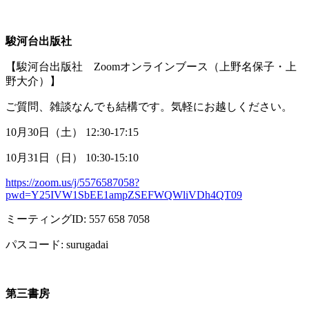
駿河台出版社
【駿河台出版社
Zoom
オンラインブース（上野名保子・上
野大介）】
ご質問、雑談なんでも結構です。気軽にお越しください。
10月
30
日（土）
12:30-17:15
10月
31
日（日）
10:30-15:10
https://zoom.us/j/5576587058?
pwd=Y25IVW1SbEE1ampZSEFWQWliVDh4QT09
ミーティング
ID: 557 658 7058
パスコード
: surugadai
第三書房