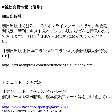
■
賛助会員情報（個別）
朝日出版社
朝日出版社では
Zoom
でのオンラインブースのほか、学会期
間限定「新刊テキスト見本デジタル版」などをご用意いたし
ております。ぜひ下記
HP
からお気軽にお立ちよりくださ
い。
【朝日出版社 日本フランス語フランス文学会秋季大会特設
HP
】
https://text.asahipress.com/free/french/2021sjllf/index.html
アシェット・ジャポン
【アシェット・ジャポン特設ページ】
個別ブースや新刊情報、献本依頼フォーム等をご用意してい
ます！
https://www.hachette-japon.jp/gakkai2021
雑談やご質問など、何でもどうぞ！