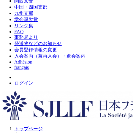
関西支部
中国・四国支部
九州支部
学会奨励賞
リンク集
FAQ
事務局より
発送物などのお知らせ
会員登録情報の変更
入会案内（兼再入会）・退会案内
Adhésion
français
ログイン
トップページ