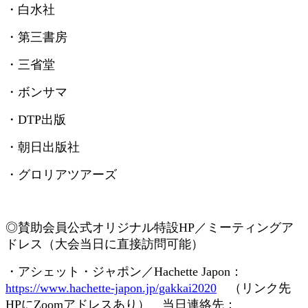
・白水社
・第三書房
・三省堂
・ボンサマ
・
DTP
出版
・朝日出版社
・グロリアツアーズ
◎賛助会員
公式オリジナル特設
HP
／ミーティングア
ドレス（大会当日に直接訪問可能）
・アシェット・ジャポン／
Hachette Japon
：
https://www.hachette-japon.jp/gakkai2020
（リンク先
HP
に
Zoom
アドレスあり） 当日連絡先：