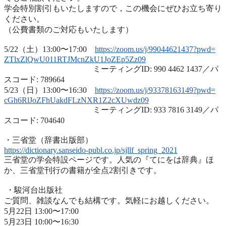
学会特別割引もいたしますので，
この機会にぜひお立ち寄り
ください。
（公費書類のご対応もいたします）
5/22（土）13:00〜17:00
https://zoom.us/j/99044621437?
pwd=
ZTlxZlQwU011RTJMcnZkU1JoZEp5Zz
09
ミーティングID: 990 4462 1437／パ
スコード: 789664
5/23（日）13:00〜16:30
https://zoom.us/j/93378163149?
pwd=
cGh6RlJoZFhUakdFLzNXR1Z2cXUwdz
09
ミーティングID: 933 7816 3149／パ
スコード: 704640
・三省堂（辞書出版部）
https://dictionary.sanseido-
publ.co.jp/sjllf_spring_2021
三省堂の学会特設ページです。人気の『てにをは辞典』ほ
か、
三省堂刊行の書籍が全点2割引きです。
・駿河台出版社
ご質問、雑談なんでも結構です。気軽にお越しください。
5月22日 13:00〜17:00
5月23日 10:00〜16:30