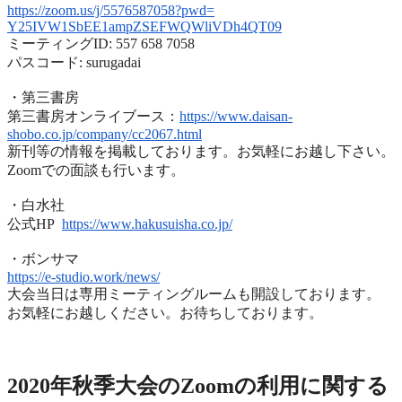
https://zoom.us/j/5576587058?
pwd=
Y25IVW1SbEE1ampZSEFWQWliVDh4QT
09
ミーティングID: 557 658 7058
パスコード: surugadai
・第三書房
第三書房オンライブース：
https://www.
daisan-
shobo.co.jp/company/
cc2067.html
新刊等の情報を掲載しております。お気軽にお越し下さい。
Zoomでの面談も行います。
・白水社
公式HP
https://www.hakusuisha.
co.jp/
・ボンサマ
https://e-studio.work/news/
大会当日は専用ミーティングルームも開設しております。
お気軽にお越しください。お待ちしております。
2020年度秋季大会（完全オンライン開催）
2020年秋季大会のZoomの利用に関する