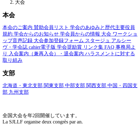
大会
本会
本会のご案内
賛助会員リスト
学会のあゆみと歴代主要役員
規約
学会からのお知らせ
学会員からの情報
大会
ワークショ
ップ音声記録
大会参加登録フォーム
スタージュ
アルシー
ヴ・学会誌
cahier電子版
学会奨励賞
リンク集
FAQ
事務局よ
り
入会案内（兼再入会）・退会案内
ハラスメントに対する
取り組み
支部
北海道・東北支部
関東支部
中部支部
関西支部
中国・四国支
部
九州支部
大会(Congrès)
全国大会を年2回開催しています。
La SJLLF organise deux congrès par an.
大会カレンダー