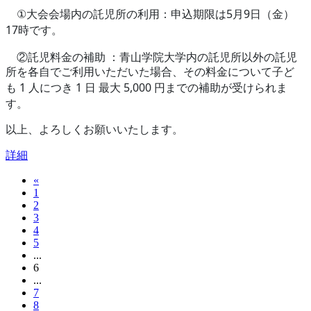
5
9
①
大会会場内の託児所の利用：申込期限は
月
日（金）
17
時です。
②託児料金の補助
：青山学院大学内の託児所以外の託児
所を各自でご利用いただいた場合、その料金について子ど
1
1
5,000
も
人につき
日
最大
円までの補助が受けられま
す。
以上、よろしくお願いいたします。
詳細
«
1
2
3
4
5
...
6
...
7
8