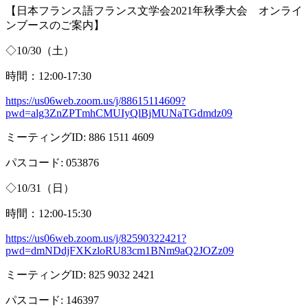
【日本フランス語フランス文学会
2021
年秋季大会 オンライ
ンブースのご案内】
◇
10/30
（土）
時間：
12:00-17:30
https://us06web.zoom.us/j/88615114609?
pwd=alg3ZnZPTmhCMUIyQlBjMUNaTGdmdz09
ミーティング
ID: 886 1511 4609
パスコード
: 053876
◇
10/31
（日）
時間：
12:00-15:30
https://us06web.zoom.us/j/82590322421?
pwd=dmNDdjFXKzloRU83cm1BNm9aQ2JOZz09
ミーティング
ID: 825 9032 2421
パスコード
: 146397