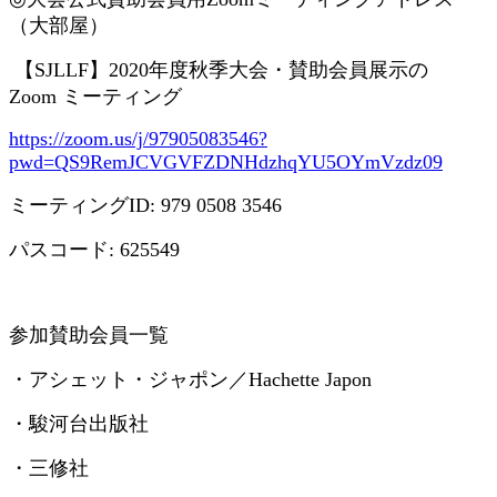
（大部屋）
【
SJLLF
】
2020
年度秋季大会・賛助会員展示の
Zoom
ミーティング
https://zoom.us/j/97905083546?
pwd=QS9RemJCVGVFZDNHdzhqYU5OYmVzdz09
ミーティング
ID: 979 0508 3546
パスコード
: 625549
参加賛助会員一覧
・アシェット・ジャポン／
Hachette Japon
・駿河台出版社
・三修社