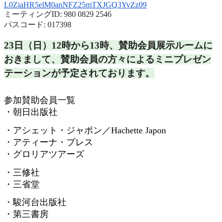
L0ZiaHR5elM0anNFZ25mTXJGQ3YvZz
09
ミーティングID: 980 0829 2546
パスコード: 017398
23日（日）12時から13時、
賛助会員展示ルームに
おきまして、
賛助会員の方々によるミニプレゼン
テーションが予定されておりま
す。
参加賛助会員一覧
・朝日出版社
・アシェット・ジャポン／
Hachette Japon
・アティーナ・プレス
・グロリアツアーズ
・三修社
・三省堂
・駿河台出版社
・第三書房