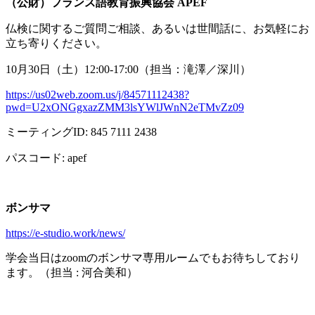
（公財）フランス語教育振興協会
APEF
仏検に関するご質問ご相談、あるいは世間話に、お気軽にお
立ち寄りください。
10月
30
日（土）
12:00-17:00
（担当：滝澤／深川）
https://us02web.zoom.us/j/84571112438?
pwd=U2xONGgxazZMM3lsYWlJWnN2eTMvZz09
ミーティング
ID: 845 7111 2438
パスコード
: apef
ボンサマ
https://e-studio.work/news/
学会当日は
zoom
のボンサマ専用ルームでもお待ちしており
ます。（担当
:
河合美和）