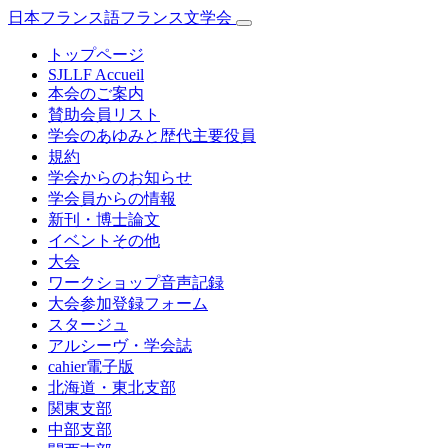
日本フランス語フランス文学会
トップページ
SJLLF Accueil
本会のご案内
賛助会員リスト
学会のあゆみと歴代主要役員
規約
学会からのお知らせ
学会員からの情報
新刊・博士論文
イベントその他
大会
ワークショップ音声記録
大会参加登録フォーム
スタージュ
アルシーヴ・学会誌
cahier電子版
北海道・東北支部
関東支部
中部支部