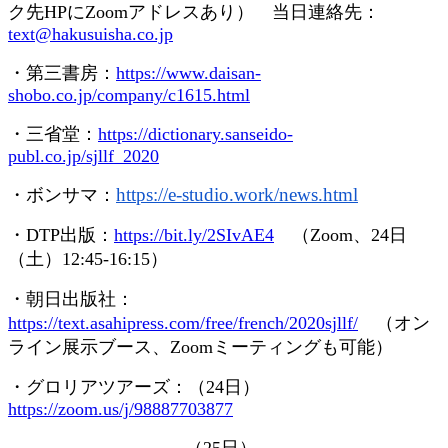
ク先
HP
に
Zoom
アドレスあり） 当日連絡先：
text@hakusuisha.co.jp
・第三書房：
https://www.daisan-
shobo.co.jp/company/c1615.html
・三省堂：
https://dictionary.sanseido-
publ.co.jp/sjllf_2020
https://e-studio.work/news.
html
・ボンサマ：
・
DTP
出版：
https://bit.ly/2SIvAE4
（
Zoom
、
24
日
（土）
12:45-16:15
）
・朝日出版社：
https://text.asahipress.com/free/french/2020sjllf/
（オン
ライン展示ブース、
Zoom
ミーティングも可能）
・グロリアツアーズ：（
24
日）
https://zoom.us/j/98887703877