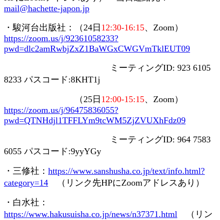
mail@hachette-japon.jp
・駿河台出版社：（
24
日
12:30-16:15
、
Zoom
）
https://zoom.us/j/92361058233?
pwd=dlc2amRwbjZxZ1BaWGxCWGVmTklEUT09
ミーティング
ID: 923 6105
8233
パスコード
:8KHT1j
（
25
日
12:00-15:15
、
Zoom
）
https://zoom.us/j/96475836055?
pwd=QTNHdjl1TFFLYm9tcWM5ZjZVUXhFdz09
ミーティング
ID: 964 7583
6055
パスコード
:9yyYGy
・三修社：
https://www.sanshusha.co.jp/text/info.html?
category=14
（リンク先
HP
に
Zoom
アドレスあり）
・白水社：
https://www.hakusuisha.co.jp/news/n37371.html
（リン