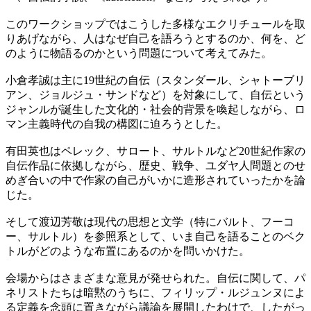
このワークショップではこうした多様なエクリチュールを取
りあげながら、人はなぜ自己を語ろうとするのか、何を、ど
のように物語るのかという問題について考えてみた。
小倉孝誠は主に19世紀の自伝（スタンダール、シャトーブリ
アン、ジョルジュ・サンドなど）を対象にして、自伝という
ジャンルが誕生した文化的・社会的背景を喚起しながら、ロ
マン主義時代の自我の構図に迫ろうとした。
有田英也はペレック、サロート、サルトルなど20世紀作家の
自伝作品に依拠しながら、歴史、戦争、ユダヤ人問題とのせ
めぎ合いの中で作家の自己がいかに造形されていったかを論
じた。
そして渡辺芳敬は現代の思想と文学（特にバルト、フーコ
ー、サルトル）を参照系として、いま自己を語ることのベク
トルがどのような布置にあるのかを問いかけた。
会場からはさまざまな意見が発せられた。自伝に関して、パ
ネリストたちは暗黙のうちに、フィリップ・ルジュンヌによ
る定義を念頭に置きながら議論を展開したわけで、したがっ