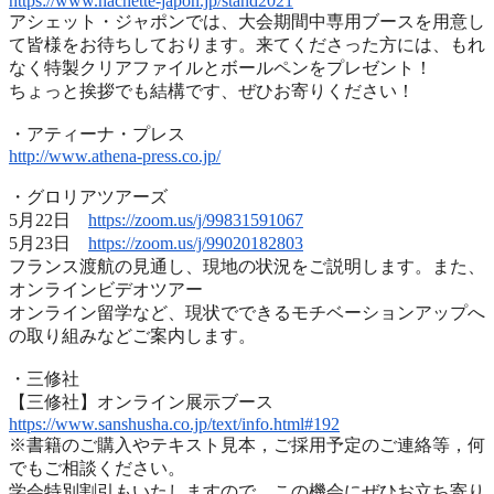
https://www.hachette-japon.jp/
stand2021
アシェット・ジャポンでは、
大会期間中専用ブースを用意し
て皆様をお待ちしております。
来てくださった方には、
もれ
なく特製クリアファイルとボールペンをプレゼント！
ちょっと挨拶でも結構です、ぜひお寄りください！
・アティーナ・プレス
http://www.athena-press.co.jp/
・グロリアツアーズ
5月22日
https://zoom.us/j/99831591067
5月23日
https://zoom.us/j/99020182803
フランス渡航の見通し、現地の状況をご説明します。また、
オンラインビデオツアー
オンライン留学など、
現状でできるモチベーションアップへ
の取り組みなどご案内します
。
・三修社
【三修社】オンライン展示ブース
https://www.sanshusha.co.jp/
text/info.html#192
※書籍のご購入やテキスト見本，ご採用予定のご連絡等，
何
でもご相談ください。
学会特別割引もいたしますので，
この機会にぜひお立ち寄り