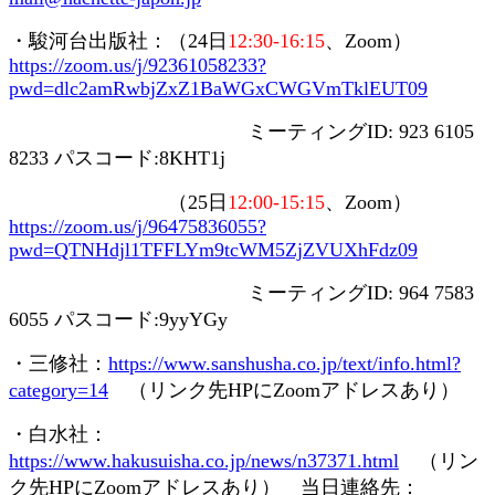
・駿河台出版社：（
24
日
12:30-16:15
、
Zoom
）
https://zoom.us/j/92361058233?
pwd=dlc2amRwbjZxZ1BaWGxCWGVmTklEUT09
ミーティング
ID: 923 6105
8233
パスコード
:8KHT1j
（
25
日
12:00-15:15
、
Zoom
）
https://zoom.us/j/96475836055?
pwd=QTNHdjl1TFFLYm9tcWM5ZjZVUXhFdz09
ミーティング
ID: 964 7583
6055
パスコード
:9yyYGy
・三修社：
https://www.sanshusha.co.jp/text/info.html?
category=14
（リンク先
HP
に
Zoom
アドレスあり）
・白水社：
https://www.hakusuisha.co.jp/news/n37371.html
（リン
ク先
HP
に
Zoom
アドレスあり） 当日連絡先：