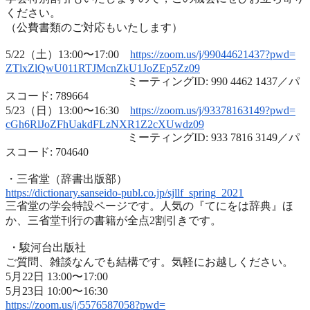
ください。
（公費書類のご対応もいたします）
5/22（土）13:00〜17:00
https://zoom.us/j/99044621437?
pwd=
ZTlxZlQwU011RTJMcnZkU1JoZEp5Zz
09
ミーティングID: 990 4462 1437／パ
スコード: 789664
5/23（日）13:00〜16:30
https://zoom.us/j/93378163149?
pwd=
cGh6RlJoZFhUakdFLzNXR1Z2cXUwdz
09
ミーティングID: 933 7816 3149／パ
スコード: 704640
・三省堂（辞書出版部）
https://dictionary.sanseido-
publ.co.jp/sjllf_spring_2021
三省堂の学会特設ページです。人気の『てにをは辞典』ほ
か、
三省堂刊行の書籍が全点2割引きです。
・駿河台出版社
ご質問、雑談なんでも結構です。気軽にお越しください。
5月22日 13:00〜17:00
5月23日 10:00〜16:30
https://zoom.us/j/5576587058?
pwd=