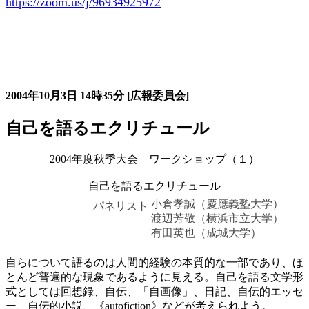
https://zoom.us/j/96934925972
大会の記録詳細
2004年10月3日
14時35分
[広報委員会]
自己を語るエクリチュール
2004年度秋季大会 ワークショップ（１）
自己を語るエクリチュール
小倉孝誠（慶應義塾大学）
パネリスト
渡辺芳敬（横浜市立大学）
有田英也（成城大学）
自らについて語るのは人間的経験の本質的な一部であり、ほ
とんど普遍的な現象であるように見える。自己を語る文学形
式としては回想録、自伝、「自画像」、日記、自伝的エッセ
ー、自伝的小説、《autofiction》などが考えられよう。