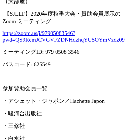
（大部屋）
【
SJLLF
】
2020
年度秋季大会・賛助会員展示の
Zoom
ミーティング
https://zoom.us/j/97905083546?
pwd=QS9RemJCVGVFZDNHdzhqYU5OYmVzdz09
ミーティング
ID: 979 0508 3546
パスコード
: 625549
参加賛助会員一覧
・アシェット・ジャポン／
Hachette Japon
・駿河台出版社
・三修社
・白水社