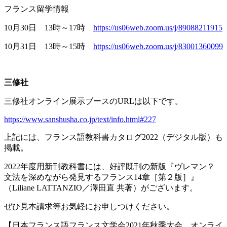
フランス留学情報
10月
30
日
13
時～
17
時
https://us06web.zoom.us/j/89088211915
10月
31
日
13
時～
15
時
https://us06web.zoom.us/j/83001360099
三修社
三修社オンライン展示ブースの
URL
は以下です。
https://www.sanshusha.co.jp/text/info.html#227
上記には、フランス語教科書カタログ
2022
（デジタル版）も
掲載。
2022年度用新刊教科書には、好評既刊の新版『ヴレマン？
文法を深めながら発見するフランス
14
章［第２版］』
（
Liliane LATTANZIO
／澤田直 共著）がございます。
ぜひ見本請求等お気軽にお申しつけください。
【日本フランス語フランス文学会
2021
年秋季大会 オンライ