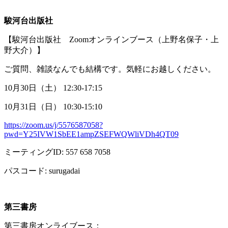
駿河台出版社
【駿河台出版社
Zoom
オンラインブース（上野名保子・上
野大介）】
ご質問、雑談なんでも結構です。気軽にお越しください。
10月
30
日（土）
12:30-17:15
10月
31
日（日）
10:30-15:10
https://zoom.us/j/5576587058?
pwd=Y25IVW1SbEE1ampZSEFWQWliVDh4QT09
ミーティング
ID: 557 658 7058
パスコード
: surugadai
第三書房
第三書房オンライブース：