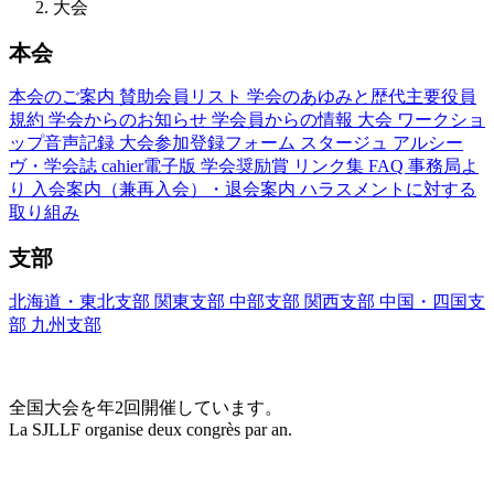
大会
本会
本会のご案内
賛助会員リスト
学会のあゆみと歴代主要役員
規約
学会からのお知らせ
学会員からの情報
大会
ワークショ
ップ音声記録
大会参加登録フォーム
スタージュ
アルシー
ヴ・学会誌
cahier電子版
学会奨励賞
リンク集
FAQ
事務局よ
り
入会案内（兼再入会）・退会案内
ハラスメントに対する
取り組み
支部
北海道・東北支部
関東支部
中部支部
関西支部
中国・四国支
部
九州支部
大会(Congrès)
全国大会を年2回開催しています。
La SJLLF organise deux congrès par an.
大会カレンダー