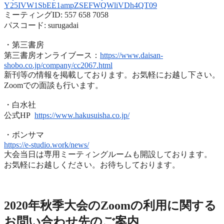
Y25IVW1SbEE1ampZSEFWQWliVDh4QT
09
ミーティングID: 557 658 7058
パスコード: surugadai
・第三書房
第三書房オンライブース：
https://www.
daisan-
shobo.co.jp/company/
cc2067.html
新刊等の情報を掲載しております。お気軽にお越し下さい。
Zoomでの面談も行います。
・白水社
公式HP
https://www.hakusuisha.
co.jp/
・ボンサマ
https://e-studio.work/news/
大会当日は専用ミーティングルームも開設しております。
お気軽にお越しください。お待ちしております。
2020年度秋季大会（完全オンライン開催）
2020年秋季大会のZoomの利用に関する
お問い合わせ先のご
案内