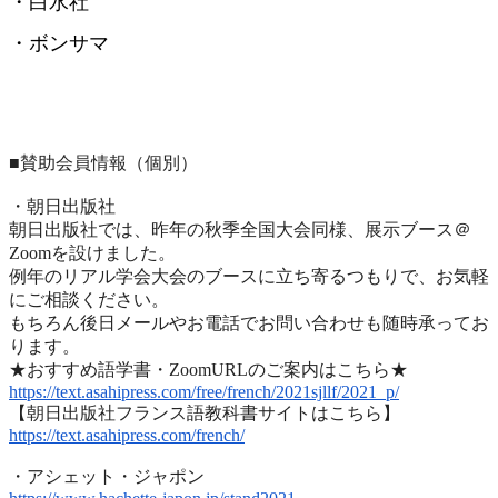
・白水社
・ボンサマ
■賛助会員情報（個別）
・朝日出版社
朝日出版社では、昨年の秋季全国大会同様、展示ブース＠
Zoomを設けました。
例年のリアル学会大会のブースに立ち寄るつもりで、
お気軽
にご相談ください。
もちろん後日メールやお電話でお問い合わせも随時承ってお
ります
。
★おすすめ語学書・ZoomURLのご案内はこちら★
https://text.asahipress.com/
free/french/2021sjllf/2021_p/
【朝日出版社フランス語教科書サイトはこちら】
https://text.asahipress.com/
french/
・アシェット・ジャポン