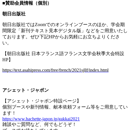
■
賛助会員情報（個別）
朝日出版社
朝日出版社では
Zoom
でのオンラインブースのほか、学会期
間限定「新刊テキスト見本デジタル版」などをご用意いたし
ております。ぜひ下記
HP
からお気軽にお立ちよりくださ
い。
【朝日出版社 日本フランス語フランス文学会秋季大会特設
HP
】
https://text.asahipress.com/free/french/2021sjllf/index.html
アシェット・ジャポン
【アシェット・ジャポン特設ページ】
個別ブースや新刊情報、献本依頼フォーム等をご用意してい
ます！
https://www.hachette-japon.jp/gakkai2021
雑談やご質問など、何でもどうぞ！