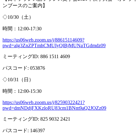
ンブースのご案内】
◇
10/30
（土）
時間：
12:00-17:30
https://us06web.zoom.us/j/88615114609?
pwd=alg3ZnZPTmhCMUIyQlBjMUNaTGdmdz09
ミーティング
ID: 886 1511 4609
パスコード
: 053876
◇
10/31
（日）
時間：
12:00-15:30
https://us06web.zoom.us/j/82590322421?
pwd=dmNDdjFXKzloRU83cm1BNm9aQ2JOZz09
ミーティング
ID: 825 9032 2421
パスコード
: 146397