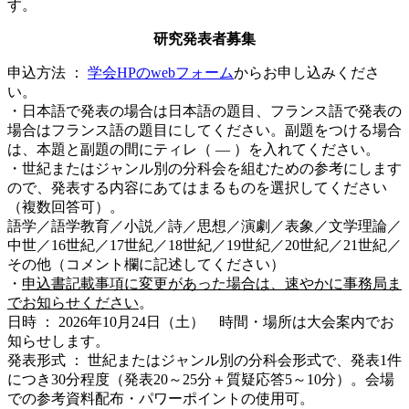
す。
研究発表者募集
申込方法 ：
学会HPのwebフォーム
からお申し込みくださ
い。
・日本語で発表の場合は日本語の題目、フランス語で発表の
場合はフランス語の題目にしてください。副題をつける場合
は、本題と副題の間にティレ（ ― ）を入れてください。
・世紀またはジャンル別の分科会を組むための参考にします
ので、発表する内容にあてはまるものを選択してください
（複数回答可）。
語学／語学教育／小説／詩／思想／演劇／表象／文学理論／
中世／16世紀／17世紀／18世紀／19世紀／20世紀／21世紀／
その他（コメント欄に記述してください）
・
申込書記載事項に変更があった場合は、速やかに事務局ま
でお知らせください
。
日時 ： 2026年10月24日（土） 時間・場所は大会案内でお
知らせします。
発表形式 ： 世紀またはジャンル別の分科会形式で、発表1件
につき30分程度（発表20～25分＋質疑応答5～10分）。会場
での参考資料配布・パワーポイントの使用可。