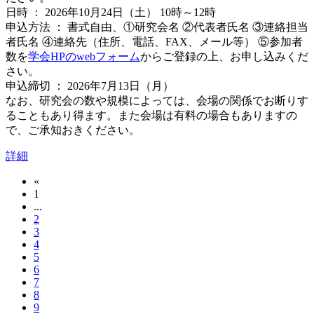
日時 ： 2026年10月24日（土） 10時～12時
申込方法 ： 書式自由、①研究会名 ②代表者氏名 ③連絡担当
者氏名 ④連絡先（住所、電話、FAX、メール等） ⑤参加者
数を
学会HPのwebフォーム
からご登録の上、お申し込みくだ
さい。
申込締切 ： 2026年7月13日（月）
なお、研究会の数や規模によっては、会場の関係でお断りす
ることもあり得ます。また会場は有料の場合もありますの
で、ご承知おきください。
詳細
«
1
...
2
3
4
5
6
7
8
9