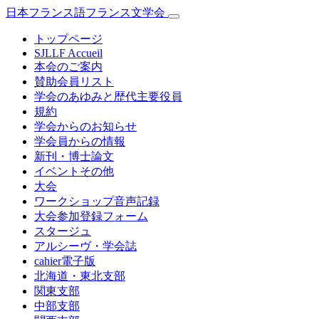
日本フランス語フランス文学会
トップページ
SJLLF Accueil
本会のご案内
賛助会員リスト
学会のあゆみと歴代主要役員
規約
学会からのお知らせ
学会員からの情報
新刊・博士論文
イベントその他
大会
ワークショップ音声記録
大会参加登録フォーム
スタージュ
アルシーヴ・学会誌
cahier電子版
北海道・東北支部
関東支部
中部支部