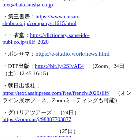
text@hakusuisha.co.jp
・第三書房：
https://www.daisan-
shobo.co.jp/company/c1615.html
・三省堂：
https://dictionary.sanseido-
publ.co.jp/sjllf_2020
https://e-studio.work/news.
html
・ボンサマ：
・
DTP
出版：
https://bit.ly/2SIvAE4
（
Zoom
、
24
日
（土）
12:45-16:15
）
・朝日出版社：
https://text.asahipress.com/free/french/2020sjllf/
（オン
ライン展示ブース、
Zoom
ミーティングも可能）
・グロリアツアーズ：（
24
日）
https://zoom.us/j/98887703877
（
25
日）