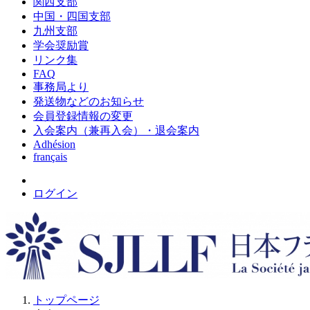
関西支部
中国・四国支部
九州支部
学会奨励賞
リンク集
FAQ
事務局より
発送物などのお知らせ
会員登録情報の変更
入会案内（兼再入会）・退会案内
Adhésion
français
ログイン
トップページ