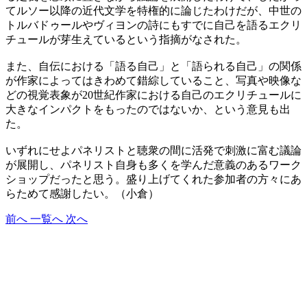
てルソー以降の近代文学を特権的に論じたわけだが、中世の
トルバドゥールやヴィヨンの詩にもすでに自己を語るエクリ
チュールが芽生えているという指摘がなされた。
また、自伝における「語る自己」と「語られる自己」の関係
が作家によってはきわめて錯綜していること、写真や映像な
どの視覚表象が20世紀作家における自己のエクリチュールに
大きなインパクトをもったのではないか、という意見も出
た。
いずれにせよパネリストと聴衆の間に活発で刺激に富む議論
が展開し、パネリスト自身も多くを学んだ意義のあるワーク
ショップだったと思う。盛り上げてくれた参加者の方々にあ
らためて感謝したい。（小倉）
前へ
一覧へ
次へ