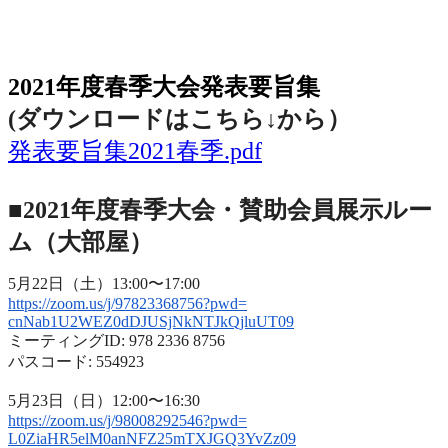
2021年度春季大会（完全オンライン開催）
2021年度春季大会発表要旨集
(ダウンロードはこちら↓から
）
発表要旨集2021春季.pdf
■2021年度春季大会・賛助会員展示ルー
ム（大部屋）
5月22日（土）13:00〜17:00
https://zoom.us/j/97823368756?
pwd=
cnNab1U2WEZ0dDJUSjNkNTJkQjluUT
09
ミーティングID: 978 2336 8756
パスコード: 554923
5月23日（日）12:00〜16:30
https://zoom.us/j/98008292546?
pwd=
L0ZiaHR5elM0anNFZ25mTXJGQ3YvZz
09