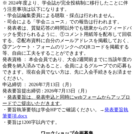
※ 2024年度より、学会誌が完全投稿制に移行したことに伴
う注意事項は以下になります。
・学会誌編集委員による聴取・採点は行われません。
・司会による「学会ニュース」での報告は行われます。
・発表者は、質疑応答の時間以外でも聴衆からのフィードバ
ックを受けられるように、①コメント用紙等を配布して回収
する、②配布資料に自分のメールアドレスを掲載しておく、
③アンケート・フォームのリンクへのQRコードを掲載する
等、自由に工夫をすることができます。
発表資格 ： 本会会員であり、大会2週間前までに当該年度の
会費を納入済みであること。会員によるグループでの応募も
できます。現在会員でない方は、先に入会手続きをお済ませ
ください。
申込締切 ： 2026年7月13日（月）
発表要旨提出締切 : 2026年7月13日（月）
・
発表要旨は、発表申込と同時にwebフォームからアップロ
ードでご提出いただきます
。
・要旨執筆要領は学会HPでご確認ください。→
発表要旨執
筆要項.docx
・要旨は1200字以内です。
ワークショップ企画募集