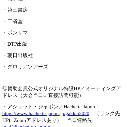
・第三書房
・三省堂
・ボンサマ
・
DTP
出版
・朝日出版社
・グロリアツアーズ
◎賛助会員
公式オリジナル特設
HP
／ミーティングア
ドレス（大会当日に直接訪問可能）
・アシェット・ジャポン／
Hachette Japon
：
https://www.hachette-japon.jp/gakkai2020
（リンク先
HP
に
Zoom
アドレスあり） 当日連絡先：
mail@hachette-japon.jp