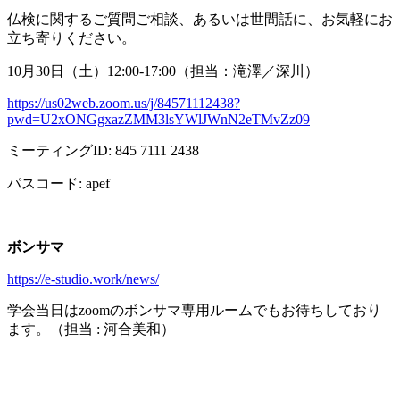
仏検に関するご質問ご相談、あるいは世間話に、お気軽にお
立ち寄りください。
10月
30
日（土）
12:00-17:00
（担当：滝澤／深川）
https://us02web.zoom.us/j/84571112438?
pwd=U2xONGgxazZMM3lsYWlJWnN2eTMvZz09
ミーティング
ID: 845 7111 2438
パスコード
: apef
ボンサマ
https://e-studio.work/news/
学会当日は
zoom
のボンサマ専用ルームでもお待ちしており
ます。（担当
:
河合美和）