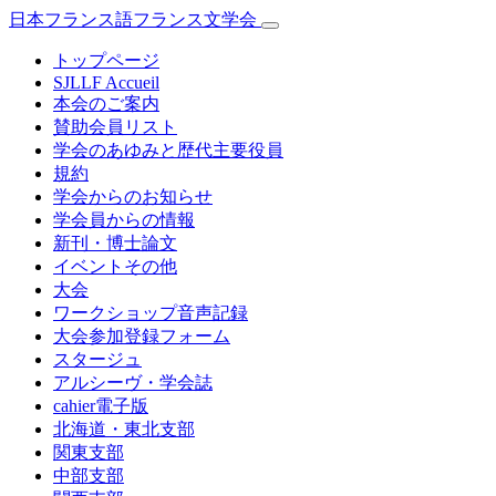
日本フランス語フランス文学会
トップページ
SJLLF Accueil
本会のご案内
賛助会員リスト
学会のあゆみと歴代主要役員
規約
学会からのお知らせ
学会員からの情報
新刊・博士論文
イベントその他
大会
ワークショップ音声記録
大会参加登録フォーム
スタージュ
アルシーヴ・学会誌
cahier電子版
北海道・東北支部
関東支部
中部支部