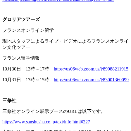
グロリアツアーズ
フランスオンライン留学
現地スタッフによるライブ・ビデオによるフランスオンライ
ン文化ツアー
フランス留学情報
10月
30
日
13
時～
17
時
https://us06web.zoom.us/j/89088211915
10月
31
日
13
時～
15
時
https://us06web.zoom.us/j/83001360099
三修社
三修社オンライン展示ブースの
URL
は以下です。
https://www.sanshusha.co.jp/text/info.html#227