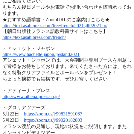
にご相談ください。
もちろん後日メールやお電話でお問い合わせも随時承ってお
ります
。
★おすすめ語学書・ZoomURLのご案内はこちら★
https://text.asahipress.com/
free/french/2021sjllf/2021_p/
【朝日出版社フランス語教科書サイトはこちら】
https://text.asahipress.com/
french/
・アシェット・ジャポン
https://www.hachette-japon.jp/
stand2021
アシェット・ジャポンでは、
大会期間中専用ブースを用意し
て皆様をお待ちしております。
来てくださった方には、
もれ
なく特製クリアファイルとボールペンをプレゼント！
ちょっと挨拶でも結構です、ぜひお寄りください！
・アティーナ・プレス
http://www.athena-press.co.jp/
・グロリアツアーズ
5月22日
https://zoom.us/j/99831591067
5月23日
https://zoom.us/j/99020182803
フランス渡航の見通し、現地の状況をご説明します。また、
オンラインビデオツアー