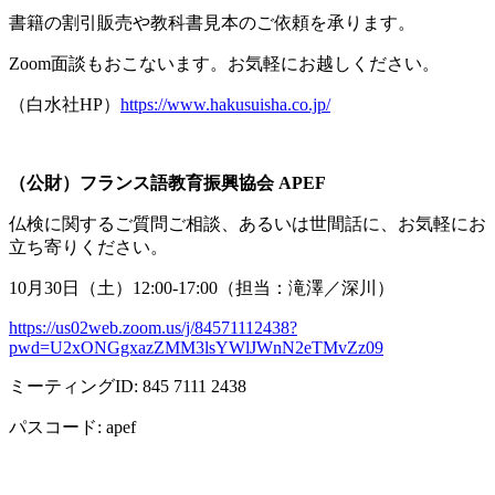
書籍の割引販売や教科書見本のご依頼を承ります。
Zoom面談もおこないます。お気軽にお越しください。
（白水社
HP
）
https://www.hakusuisha.co.jp/
（公財）フランス語教育振興協会
APEF
仏検に関するご質問ご相談、あるいは世間話に、お気軽にお
立ち寄りください。
10月
30
日（土）
12:00-17:00
（担当：滝澤／深川）
https://us02web.zoom.us/j/84571112438?
pwd=U2xONGgxazZMM3lsYWlJWnN2eTMvZz09
ミーティング
ID: 845 7111 2438
パスコード
: apef