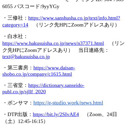
6055
パスコード
:9yyYGy
・三修社：
https://www.sanshusha.co.jp/text/info.html?
category=14
（リンク先
HP
に
Zoom
アドレスあり）
・白水社：
https://www.hakusuisha.co.jp/news/n37371.html
（リン
ク先
HP
に
Zoom
アドレスあり） 当日連絡先：
text@hakusuisha.co.jp
・第三書房：
https://www.daisan-
shobo.co.jp/company/c1615.html
・三省堂：
https://dictionary.sanseido-
publ.co.jp/sjllf_2020
https://e-studio.work/news.
html
・ボンサマ：
・
DTP
出版：
https://bit.ly/2SIvAE4
（
Zoom
、
24
日
（土）
12:45-16:15
）