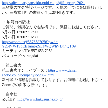
https://dictionary.sanseido-
publ.co.jp/sjllf_spring_2021
三省堂の学会特設ページです。人気の『てにをは辞典』ほ
か、
三省堂刊行の書籍が全点2割引きです。
・駿河台出版社
ご質問、雑談なんでも結構です。気軽にお越しください。
5月22日 13:00〜17:00
5月23日 10:00〜16:30
https://zoom.us/j/5576587058?
pwd=
Y25IVW1SbEE1ampZSEFWQWliVDh4QT
09
ミーティングID: 557 658 7058
パスコード: surugadai
・第三書房
第三書房オンライブース：
https://www.
daisan-
shobo.co.jp/company/
cc2067.html
新刊等の情報を掲載しております。お気軽にお越し下さい。
Zoomでの面談も行います。
・白水社
公式HP
https://www.hakusuisha.
co.jp/