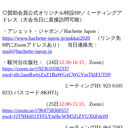
◎賛助会員
公式オリジナル特設
HP
／ミーティングア
ドレス（大会当日に直接訪問可能）
・アシェット・ジャポン／
Hachette Japon
：
https://www.hachette-japon.jp/gakkai2020
（リンク先
HP
に
Zoom
アドレスあり） 当日連絡先：
mail@hachette-japon.jp
・駿河台出版社：（
24
日
12:30-16:15
、
Zoom
）
https://zoom.us/j/92361058233?
pwd=dlc2amRwbjZxZ1BaWGxCWGVmTklEUT09
ミーティング
ID: 923 6105
8233
パスコード
:8KHT1j
（
25
日
12:00-15:15
、
Zoom
）
https://zoom.us/j/96475836055?
pwd=QTNHdjl1TFFLYm9tcWM5ZjZVUXhFdz09
ミーティング
ID: 964 7583