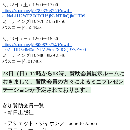
5月22日（土）13:00〜17:00
https://zoom.us/j/97823368756?
pwd=
cnNab1U2WEZ0dDJUSjNkNTJkQjluUT
09
ミーティングID: 978 2336 8756
パスコード: 554923
5月23日（日）12:00〜16:30
https://zoom.us/j/98008292546?
pwd=
L0ZiaHR5elM0anNFZ25mTXJGQ3YvZz
09
ミーティングID: 980 0829 2546
パスコード: 017398
23日（日）12時から13時、
賛助会員展示ルームに
おきまして、
賛助会員の方々によるミニプレゼン
テーションが予定されておりま
す。
参加賛助会員一覧
・朝日出版社
・アシェット・ジャポン／
Hachette Japon