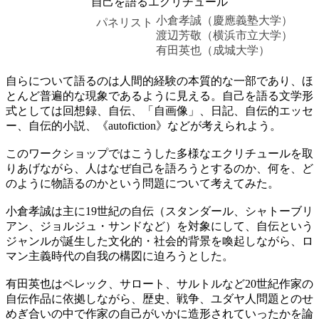
自己を語るエクリチュール
小倉孝誠（慶應義塾大学）
パネリスト
渡辺芳敬（横浜市立大学）
有田英也（成城大学）
自らについて語るのは人間的経験の本質的な一部であり、ほ
とんど普遍的な現象であるように見える。自己を語る文学形
式としては回想録、自伝、「自画像」、日記、自伝的エッセ
ー、自伝的小説、《autofiction》などが考えられよう。
このワークショップではこうした多様なエクリチュールを取
りあげながら、人はなぜ自己を語ろうとするのか、何を、ど
のように物語るのかという問題について考えてみた。
小倉孝誠は主に19世紀の自伝（スタンダール、シャトーブリ
アン、ジョルジュ・サンドなど）を対象にして、自伝という
ジャンルが誕生した文化的・社会的背景を喚起しながら、ロ
マン主義時代の自我の構図に迫ろうとした。
有田英也はペレック、サロート、サルトルなど20世紀作家の
自伝作品に依拠しながら、歴史、戦争、ユダヤ人問題とのせ
めぎ合いの中で作家の自己がいかに造形されていったかを論