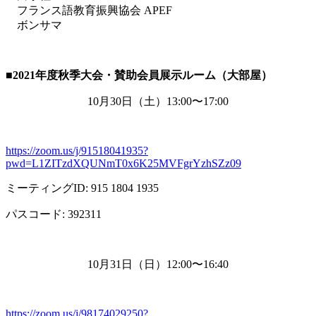
フランス語教育振興協会 APEF
ボンサマ
■2021
年度秋季大会・賛助会員展示ルーム（大部屋）
10月
30
日（土）
13:00
〜
17:00
https://zoom.us/j/91518041935?
pwd=L1ZITzdXQUNmT0x6K25MVFgrYzhSZz09
ミーティング
ID: 915 1804 1935
パスコード
: 392311
10月
31
日（日）
12:00
〜
16:40
https://zoom.us/j/98174029250?