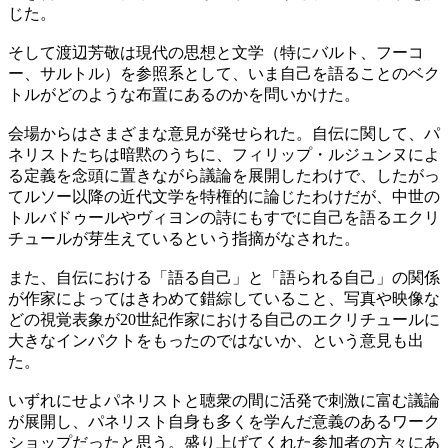
じた。
そして渡辺芳敬は現代の思想と文学（特にバルト、フーコ
ー、サルトル）を参照系として、いま自己を語ることのベク
トルがどのような布置にあるのかを問いかけた。
会場からはさまざまな意見が発せられた。自伝に関して、パ
ネリストたちは暗黙のうちに、フィリップ・ルジュンヌによ
る定義を念頭に置きながら議論を展開したわけで、したがっ
てルソー以降の近代文学を特権的に論じたわけだが、中世の
トルバドゥールやヴィヨンの詩にもすでに自己を語るエクリ
チュールが芽生えているという指摘がなされた。
また、自伝における「語る自己」と「語られる自己」の関係
が作家によってはきわめて錯綜していること、写真や映像な
どの視覚表象が20世紀作家における自己のエクリチュールに
大きなインパクトをもったのではないか、という意見も出
た。
いずれにせよパネリストと聴衆の間に活発で刺激に富む議論
が展開し、パネリスト自身も多くを学んだ意義のあるワーク
ショップだったと思う。盛り上げてくれた参加者の方々にあ