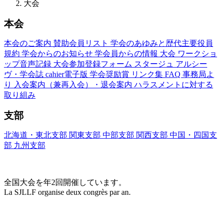
大会
本会
本会のご案内
賛助会員リスト
学会のあゆみと歴代主要役員
規約
学会からのお知らせ
学会員からの情報
大会
ワークショ
ップ音声記録
大会参加登録フォーム
スタージュ
アルシー
ヴ・学会誌
cahier電子版
学会奨励賞
リンク集
FAQ
事務局よ
り
入会案内（兼再入会）・退会案内
ハラスメントに対する
取り組み
支部
北海道・東北支部
関東支部
中部支部
関西支部
中国・四国支
部
九州支部
大会(Congrès)
全国大会を年2回開催しています。
La SJLLF organise deux congrès par an.
大会カレンダー