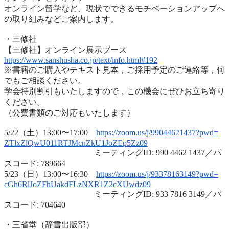
オンライン留学など、
現状でできるモチベーションアップへ
の取り組みなどご案内します
。
・三修社
【三修社】オンライン展示ブース
https://www.sanshusha.co.jp/
text/info.html#192
※書籍のご購入やテキスト見本，ご採用予定のご連絡等，
何
でもご相談ください。
学会特別割引もいたしますので，
この機会にぜひお立ち寄り
ください。
（公費書類のご対応もいたします）
5/22（土）13:00〜17:00
https://zoom.us/j/99044621437?
pwd=
ZTlxZlQwU011RTJMcnZkU1JoZEp5Zz
09
ミーティングID: 990 4462 1437／パ
スコード: 789664
5/23（日）13:00〜16:30
https://zoom.us/j/93378163149?
pwd=
cGh6RlJoZFhUakdFLzNXR1Z2cXUwdz
09
ミーティングID: 933 7816 3149／パ
スコード: 704640
・三省堂（辞書出版部）