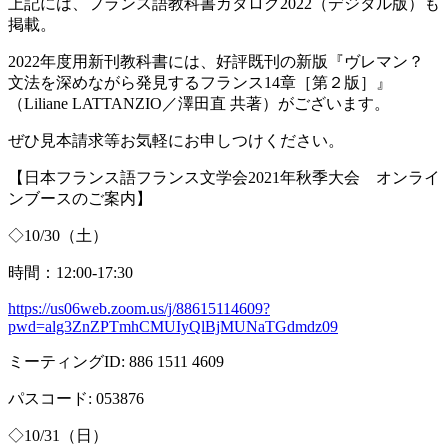
上記には、フランス語教科書カタログ
2022
（デジタル版）も
掲載。
2022年度用新刊教科書には、好評既刊の新版『ヴレマン？
文法を深めながら発見するフランス
14
章［第２版］』
（
Liliane LATTANZIO
／澤田直 共著）がございます。
ぜひ見本請求等お気軽にお申しつけください。
【日本フランス語フランス文学会
2021
年秋季大会 オンライ
ンブースのご案内】
◇
10/30
（土）
時間：
12:00-17:30
https://us06web.zoom.us/j/88615114609?
pwd=alg3ZnZPTmhCMUIyQlBjMUNaTGdmdz09
ミーティング
ID: 886 1511 4609
パスコード
: 053876
◇
10/31
（日）