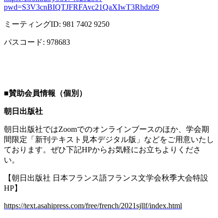
pwd=S3V3cnBIQTJFRFAvc21QaXIwT3Rhdz09
ミーティング
ID: 981 7402 9250
パスコード
: 978683
■
賛助会員情報（個別）
朝日出版社
朝日出版社では
Zoom
でのオンラインブースのほか、学会期
間限定「新刊テキスト見本デジタル版」などをご用意いたし
ております。ぜひ下記
HP
からお気軽にお立ちよりくださ
い。
【朝日出版社 日本フランス語フランス文学会秋季大会特設
HP
】
https://text.asahipress.com/free/french/2021sjllf/index.html