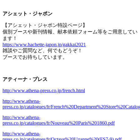
アシェット・ジャポン
【アシェット・ジャポン特設ページ】
個別ブースや新刊情報、献本依頼フォーム等をご用意してい
ます！
https://www.hachette-japon.jp/gakkai2021
雑談やご質問など、何でもどうぞ！
ブースでお待ちしています。
アティーナ・プレス
http://www.athena-press.co.jp/french.html
http://www.athena-
press.co.jp/catalogues/fr/French%20Department%20Store%20Catal
http://www.athena-
press.co.jp/catalogues/fr/Nouveau%20Paris%201860.pdf
http://www.athena-
press.co.jp/catalogues/fr/Octave%20Uzanne%20(FS7-9).pdf