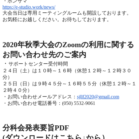
・ボンサマ
https://e-studio.work/news/
大会当日は専用ミーティングルームも開設しております。
お気軽にお越しください。お待ちしております。
2020年度秋季大会（完全オンライン開催）
2020年秋季大会のZoomの利用に関する
お問い合わせ先のご
案内
・
サポートセンター受付時間
２４日（土）は１０時～１６時（休憩１２時～１２時３０
分）
２５日（日）は９時４５分～１６時５５分（休憩１２時～
１
２時４０分）
・お問い合わせメールアドレス：
sjllf2020@
gmail.com
・お問い合わせ電話番号：(050) 5532-9061
分科会発表要旨PDF
(ダウンロードはこちら↓から
）