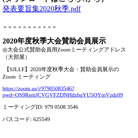
発表要旨集2020秋季.pdf
＝＝＝＝＝＝＝＝＝＝＝
2020年度秋季大会賛助会員展示
◎
大会公式賛助会員用
Zoom
ミーティングアドレス
（大部屋）
【
SJLLF
】
2020
年度秋季大会・賛助会員展示の
Zoom
ミーティング
https://zoom.us/j/97905083546?
pwd=QS9RemJCVGVFZDNHdzhqYU5OYmVzdz09
ミーティング
ID: 979 0508 3546
パスコード
: 625549