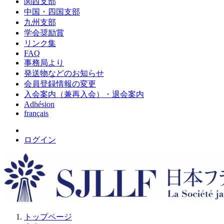
関西支部
中国・四国支部
九州支部
学会奨励賞
リンク集
FAQ
事務局より
発送物などのお知らせ
会員登録情報の変更
入会案内（兼再入会）・退会案内
Adhésion
français
ログイン
トップページ