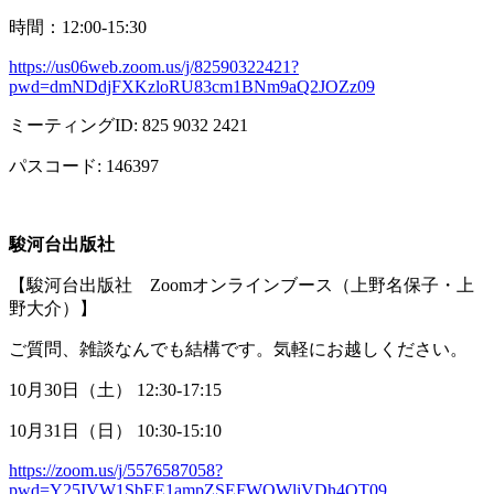
時間：
12:00-15:30
https://us06web.zoom.us/j/82590322421?
pwd=dmNDdjFXKzloRU83cm1BNm9aQ2JOZz09
ミーティング
ID: 825 9032 2421
パスコード
: 146397
駿河台出版社
【駿河台出版社
Zoom
オンラインブース（上野名保子・上
野大介）】
ご質問、雑談なんでも結構です。気軽にお越しください。
10月
30
日（土）
12:30-17:15
10月
31
日（日）
10:30-15:10
https://zoom.us/j/5576587058?
pwd=Y25IVW1SbEE1ampZSEFWQWliVDh4QT09