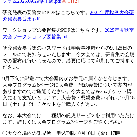
グラム2025.09.29修正版.pdf
※[1] [2]
研究発表の要旨集のPDFはこちらです。
2025年度秋季大会研
究発表要旨集.pdf
ワークショップの要旨集のPDFはこちらです。
2025年度秋季
大会ワークショップ要旨集.pdf
研究発表要旨集のパスワードは学会事務局からの9月25日の
メールにてお知らせいたします。今大会では、要旨集の会場
での配布は行いませんので、必要に応じて印刷してご持参く
ださい。
9月下旬に郵送にて大会案内がお手元に届くかと存じます。
大会プログラム6ページに大会費・懇親会費について案内が
ありますのでご確認ください。今大会ではPeatixチケット購
入による支払いとします。大会費・懇親会費いずれも10月18
日（土）までにチケットをご購入ください。
なお、本大会では、二種類の託児サービスをご利用いただけ
ます。詳しくは大会プログラム7ページをご覧ください。
①大会会場内の託児所：申込期限10月10日（金）17時