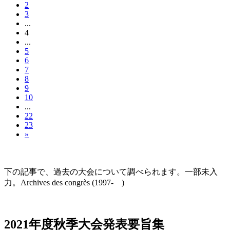
2
3
...
4
...
5
6
7
8
9
10
...
22
23
»
大会の記録(Historique des Congrès)
下の記事で、過去の大会について調べられます。一部未入
力。Archives des congrès (1997- )
2021年度秋季大会（完全オンライン開催）
2021年度秋季大会発表要旨集