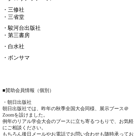
・三修社
・三省堂
・駿河台出版社
・第三書房
・白水社
・ボンサマ
■賛助会員情報（個別）
・朝日出版社
朝日出版社では、昨年の秋季全国大会同様、展示ブース＠
Zoomを設けました。
例年のリアル学会大会のブースに立ち寄るつもりで、
お気軽
にご相談ください。
もちろん後日メールやお電話でお問い合わせも随時承ってお