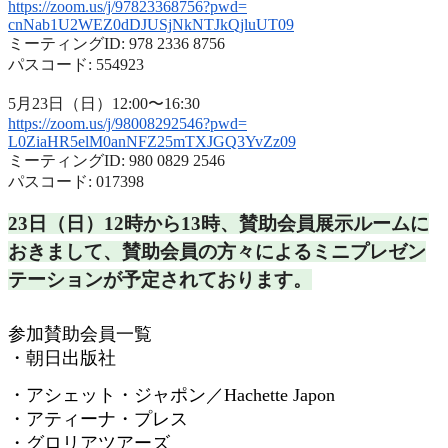
https://zoom.us/j/97823368756?
pwd=
cnNab1U2WEZ0dDJUSjNkNTJkQjluUT
09
ミーティングID: 978 2336 8756
パスコード: 554923
5月23日（日）12:00〜16:30
https://zoom.us/j/98008292546?
pwd=
L0ZiaHR5elM0anNFZ25mTXJGQ3YvZz
09
ミーティングID: 980 0829 2546
パスコード: 017398
23日（日）12時から13時、
賛助会員展示ルームに
おきまして、
賛助会員の方々によるミニプレゼン
テーションが予定されておりま
す。
参加賛助会員一覧
・朝日出版社
・アシェット・ジャポン／
Hachette Japon
・アティーナ・プレス
・グロリアツアーズ