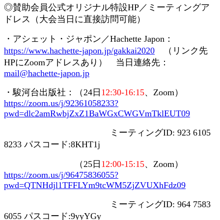
◎賛助会員
公式オリジナル特設
HP
／ミーティングア
ドレス（大会当日に直接訪問可能）
・アシェット・ジャポン／
Hachette Japon
：
https://www.hachette-japon.jp/gakkai2020
（リンク先
HP
に
Zoom
アドレスあり） 当日連絡先：
mail@hachette-japon.jp
・駿河台出版社：（
24
日
12:30-16:15
、
Zoom
）
https://zoom.us/j/92361058233?
pwd=dlc2amRwbjZxZ1BaWGxCWGVmTklEUT09
ミーティング
ID: 923 6105
8233
パスコード
:8KHT1j
（
25
日
12:00-15:15
、
Zoom
）
https://zoom.us/j/96475836055?
pwd=QTNHdjl1TFFLYm9tcWM5ZjZVUXhFdz09
ミーティング
ID: 964 7583
6055
パスコード
:9yyYGy