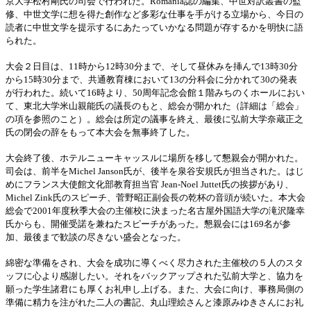
京大学松村剛氏の司会で行われた。Romania誌の編集、中世対訳叢書の監
修、中世文学に想を得た創作など多彩な仕事を手がける立場から、今日の
読者に中世文学を提示するにあたっていかなる問題が存するかを明快に語
られた。
大会２日目は、11時から12時30分まで、そして昼休みを挿んで13時30分
から15時30分まで、共通教育棟において13の分科会に分かれて30の発表
が行われた。続いて16時より、50周年記念会館１階みちのくホールにおい
て、東北大学米山親能氏の議長のもと、総会が開かれた（詳細は「総会」
の項を参照のこと）。総会は所定の議事を終え、最後に弘前大学奈蔵正之
氏の閉会の辞をもって本大会を無事終了した。
大会終了後、ホテルニューキャッスルに場所を移して懇親会が開かれた。
司会は、前半をMichel Janson氏が、後半を泉谷安規氏が担当された。はじ
めにフランス大使館文化部教育担当官 Jean-Noel Juttet氏の挨拶があり、
Michel Zink氏のスピーチ、菅野昭正副会長の乾杯の音頭が続いた。本大会
総会で2001年度秋季大会の主催校に決まった名古屋外国語大学の滝沢隆幸
氏からも、開催受諾を兼ねたスピーチがあった。懇親会には169名が参
加、最後まで歓談の尽きない盛会となった。
綿密な準備をされ、大会を成功に導くべく尽力された主催校の５人のスタ
ッフに心より感謝したい。それをバックアップされた弘前大学と、協力を
願った学生諸君にも厚くお礼申し上げる。また、大会に向け、事務局側の
準備に精力を注がれた二人の書記、丸山理絵さんと漆原みゆきさんにお礼