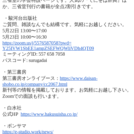
三省堂の学会特設ページです。人気の『てにをは辞典』ほ
か、
三省堂刊行の書籍が全点2割引きです。
・駿河台出版社
ご質問、雑談なんでも結構です。気軽にお越しください。
5月22日 13:00〜17:00
5月23日 10:00〜16:30
https://zoom.us/j/5576587058?
pwd=
Y25IVW1SbEE1ampZSEFWQWliVDh4QT
09
ミーティングID: 557 658 7058
パスコード: surugadai
・第三書房
第三書房オンライブース：
https://www.
daisan-
shobo.co.jp/company/
cc2067.html
新刊等の情報を掲載しております。お気軽にお越し下さい。
Zoomでの面談も行います。
・白水社
公式HP
https://www.hakusuisha.
co.jp/
・ボンサマ
https://e-studio.work/news/