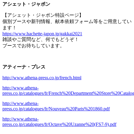
アシェット・ジャポン
【アシェット・ジャポン特設ページ】
個別ブースや新刊情報、献本依頼フォーム等をご用意してい
ます！
https://www.hachette-japon.jp/gakkai2021
雑談やご質問など、何でもどうぞ！
ブースでお待ちしています。
アティーナ・プレス
http://www.athena-press.co.jp/french.html
http://www.athena-
press.co.jp/catalogues/fr/French%20Department%20Store%20Catal
http://www.athena-
press.co.jp/catalogues/fr/Nouveau%20Paris%201860.pdf
http://www.athena-
press.co.jp/catalogues/fr/Octave%20Uzanne%20(FS7-9).pdf