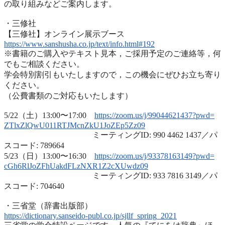
の取り組みなどご案内します
。
・三修社
【三修社】オンライン展示ブース
https://www.sanshusha.co.jp/
text/info.html#192
※書籍のご購入やテキスト見本，ご採用予定のご連絡等，
何
でもご相談ください。
学会特別割引もいたしますので，
この機会にぜひお立ち寄り
ください。
（公費書類のご対応もいたします）
5/22（土）13:00〜17:00
https://zoom.us/j/99044621437?
pwd=
ZTlxZlQwU011RTJMcnZkU1JoZEp5Zz
09
ミーティングID: 990 4462 1437／パ
スコード: 789664
5/23（日）13:00〜16:30
https://zoom.us/j/93378163149?
pwd=
cGh6RlJoZFhUakdFLzNXR1Z2cXUwdz
09
ミーティングID: 933 7816 3149／パ
スコード: 704640
・三省堂（辞書出版部）
https://dictionary.sanseido-
publ.co.jp/sjllf_spring_2021