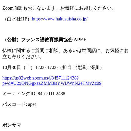
Zoom面談もおこないます。お気軽にお越しください。
（白水社
HP
）
https://www.hakusuisha.co.jp/
（公財）フランス語教育振興協会
APEF
仏検に関するご質問ご相談、あるいは世間話に、お気軽にお
立ち寄りください。
10月
30
日（土）
12:00-17:00
（担当：滝澤／深川）
https://us02web.zoom.us/j/84571112438?
pwd=U2xONGgxazZMM3lsYWlJWnN2eTMvZz09
ミーティング
ID: 845 7111 2438
パスコード
: apef
ボンサマ