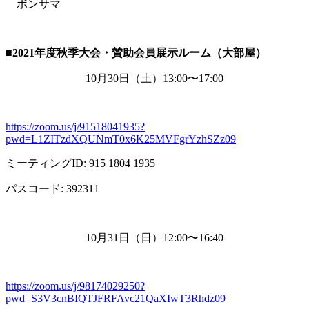
ボンサマ
■2021
年度秋季大会・賛助会員展示ルーム（大部屋）
10月
30
日（土）
13:00
〜
17:00
https://zoom.us/j/91518041935?
pwd=L1ZITzdXQUNmT0x6K25MVFgrYzhSZz09
ミーティング
ID: 915 1804 1935
パスコード
: 392311
10月
31
日（日）
12:00
〜
16:40
https://zoom.us/j/98174029250?
pwd=S3V3cnBIQTJFRFAvc21QaXIwT3Rhdz09