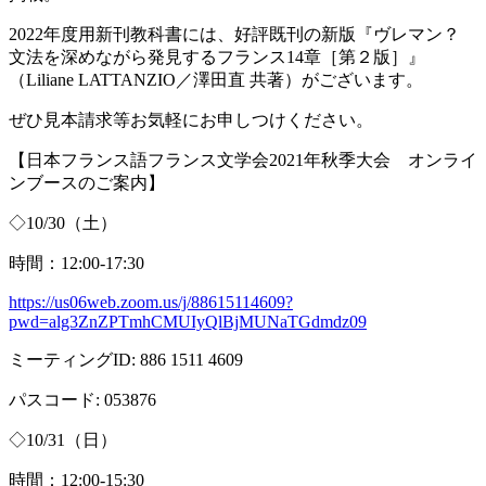
2022年度用新刊教科書には、好評既刊の新版『ヴレマン？
文法を深めながら発見するフランス
14
章［第２版］』
（
Liliane LATTANZIO
／澤田直 共著）がございます。
ぜひ見本請求等お気軽にお申しつけください。
【日本フランス語フランス文学会
2021
年秋季大会 オンライ
ンブースのご案内】
◇
10/30
（土）
時間：
12:00-17:30
https://us06web.zoom.us/j/88615114609?
pwd=alg3ZnZPTmhCMUIyQlBjMUNaTGdmdz09
ミーティング
ID: 886 1511 4609
パスコード
: 053876
◇
10/31
（日）
時間：
12:00-15:30