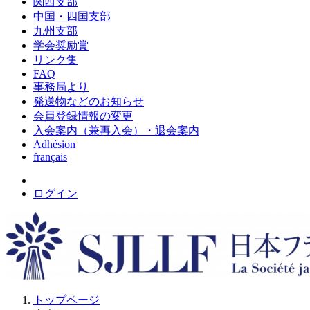
関西支部
中国・四国支部
九州支部
学会奨励賞
リンク集
FAQ
事務局より
発送物などのお知らせ
会員登録情報の変更
入会案内（兼再入会）・退会案内
Adhésion
français
ログイン
トップページ