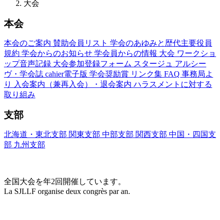
大会
本会
本会のご案内
賛助会員リスト
学会のあゆみと歴代主要役員
規約
学会からのお知らせ
学会員からの情報
大会
ワークショ
ップ音声記録
大会参加登録フォーム
スタージュ
アルシー
ヴ・学会誌
cahier電子版
学会奨励賞
リンク集
FAQ
事務局よ
り
入会案内（兼再入会）・退会案内
ハラスメントに対する
取り組み
支部
北海道・東北支部
関東支部
中部支部
関西支部
中国・四国支
部
九州支部
大会(Congrès)
全国大会を年2回開催しています。
La SJLLF organise deux congrès par an.
大会カレンダー