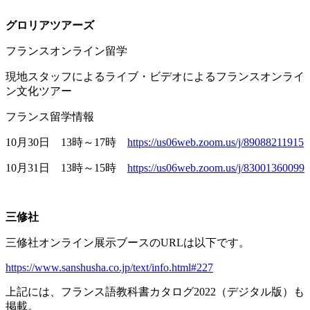
グロリアツアーズ
フランスオンライン留学
現地スタッフによるライブ・ビデオによるフランスオンライ
ン文化ツアー
フランス留学情報
10月
30
日
13
時～
17
時
https://us06web.zoom.us/j/89088211915
10月
31
日
13
時～
15
時
https://us06web.zoom.us/j/83001360099
三修社
三修社オンライン展示ブースの
URL
は以下です。
https://www.sanshusha.co.jp/text/info.html#227
上記には、フランス語教科書カタログ
2022
（デジタル版）も
掲載。