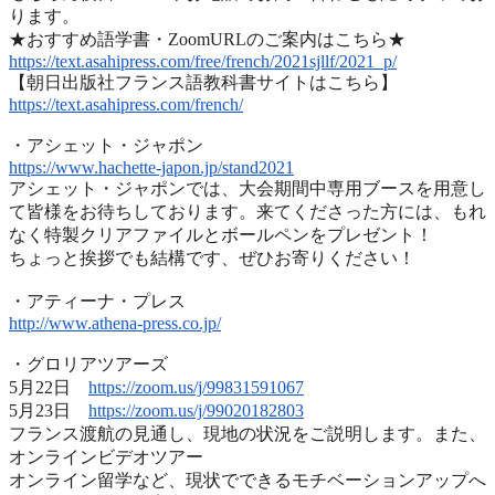
ります
。
★おすすめ語学書・ZoomURLのご案内はこちら★
https://text.asahipress.com/
free/french/2021sjllf/2021_p/
【朝日出版社フランス語教科書サイトはこちら】
https://text.asahipress.com/
french/
・アシェット・ジャポン
https://www.hachette-japon.jp/
stand2021
アシェット・ジャポンでは、
大会期間中専用ブースを用意し
て皆様をお待ちしております。
来てくださった方には、
もれ
なく特製クリアファイルとボールペンをプレゼント！
ちょっと挨拶でも結構です、ぜひお寄りください！
・アティーナ・プレス
http://www.athena-press.co.jp/
・グロリアツアーズ
5月22日
https://zoom.us/j/99831591067
5月23日
https://zoom.us/j/99020182803
フランス渡航の見通し、現地の状況をご説明します。また、
オンラインビデオツアー
オンライン留学など、
現状でできるモチベーションアップへ