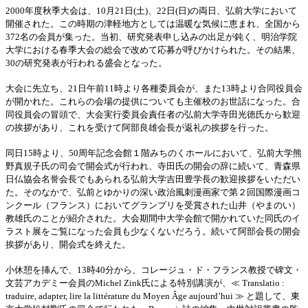
2000年度秋季大会は、10月21日(土)、22日(日)の両日、弘前大学において
開催された。この時期の津軽地方としては温暖な気候に恵まれ、全国から
372名の会員が集った。当初、研究発表申し込みの出足が鈍く、明治学院
大学における春季大会の総会で改めて応募が呼びかけられた。その結果、
30の研究発表が行われる盛会となった。
大会に先立ち、21日午前11時より各種委員会が、また13時より合同役員会
が開かれた。これらの会場の提供についても主催校のお世話になった。合
同役員会の冒頭で、大会実行委員会責任者の弘前大学寺田光徳氏から歓迎
の挨拶があり、これを受けて阿部良雄会長が返礼の挨拶を行った。
同日15時より、50周年記念会館１階みちのくホールにおいて、弘前大学熊
野真規子氏の司会で開会式が行われ、寺田氏の開会の辞に続いて、青森県
日仏協会名誉会長でもあられる弘前大学吉田豊学長の歓迎挨拶をいただい
た。そのなかで、弘前とゆかりの深い政治風刺漫画家で第２回国際漫画コ
ンクール（フランス）においてグランプリを受賞された山井（やまのい）
教雄氏のことが紹介された。大会期間中大学会館で開かれていた同氏のイ
ラスト展をご覧になった会員も少なくないだろう。続いて阿部会長の開会
挨拶があり、開会式を終えた。
小休憩を挿んで、13時40分から、コレージュ・ド・フランス教授で碑文・
文芸アカデミー会員のMichel Zink氏による特別講演が、≪ Translatio :
traduire, adapter, lire la littérature du Moyen Âge aujourd’hui ≫ と題して、東