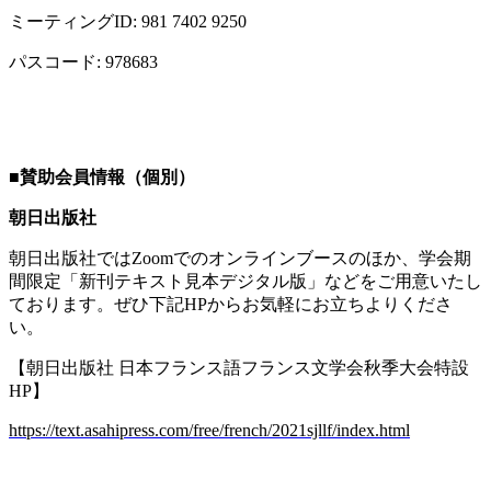
ミーティング
ID: 981 7402 9250
パスコード
: 978683
■
賛助会員情報（個別）
朝日出版社
朝日出版社では
Zoom
でのオンラインブースのほか、学会期
間限定「新刊テキスト見本デジタル版」などをご用意いたし
ております。ぜひ下記
HP
からお気軽にお立ちよりくださ
い。
【朝日出版社 日本フランス語フランス文学会秋季大会特設
HP
】
https://text.asahipress.com/free/french/2021sjllf/index.html