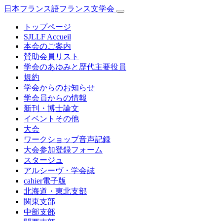
日本フランス語フランス文学会
トップページ
SJLLF Accueil
本会のご案内
賛助会員リスト
学会のあゆみと歴代主要役員
規約
学会からのお知らせ
学会員からの情報
新刊・博士論文
イベントその他
大会
ワークショップ音声記録
大会参加登録フォーム
スタージュ
アルシーヴ・学会誌
cahier電子版
北海道・東北支部
関東支部
中部支部