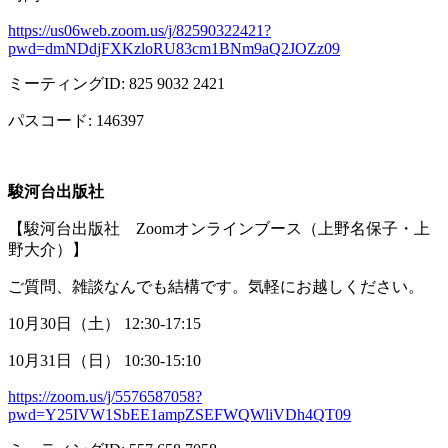
https://us06web.zoom.us/j/82590322421?
pwd=dmNDdjFXKzloRU83cm1BNm9aQ2JOZz09
ミーティング
ID: 825 9032 2421
パスコード
: 146397
駿河台出版社
【駿河台出版社
Zoom
オンラインブース（上野名保子・上
野大介）】
ご質問、雑談なんでも結構です。気軽にお越しください。
10月
30
日（土）
12:30-17:15
10月
31
日（日）
10:30-15:10
https://zoom.us/j/5576587058?
pwd=Y25IVW1SbEE1ampZSEFWQWliVDh4QT09