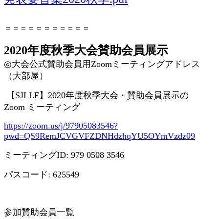
＝＝＝＝＝＝＝＝＝＝＝
2020年度秋季大会賛助会員展示
◎
大会公式賛助会員用
Zoom
ミーティングアドレス
（大部屋）
【
SJLLF
】
2020
年度秋季大会・賛助会員展示の
Zoom
ミーティング
https://zoom.us/j/97905083546?
pwd=QS9RemJCVGVFZDNHdzhqYU5OYmVzdz09
ミーティング
ID: 979 0508 3546
パスコード
: 625549
参加賛助会員一覧