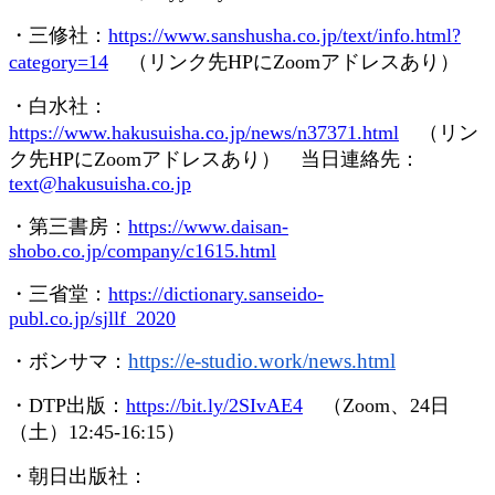
・三修社：
https://www.sanshusha.co.jp/text/info.html?
category=14
（リンク先
HP
に
Zoom
アドレスあり）
・白水社：
https://www.hakusuisha.co.jp/news/n37371.html
（リン
ク先
HP
に
Zoom
アドレスあり） 当日連絡先：
text@hakusuisha.co.jp
・第三書房：
https://www.daisan-
shobo.co.jp/company/c1615.html
・三省堂：
https://dictionary.sanseido-
publ.co.jp/sjllf_2020
https://e-studio.work/news.
html
・ボンサマ：
・
DTP
出版：
https://bit.ly/2SIvAE4
（
Zoom
、
24
日
（土）
12:45-16:15
）
・朝日出版社：