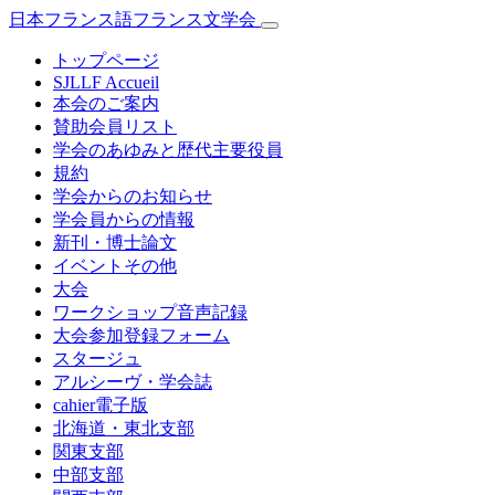
日本フランス語フランス文学会
トップページ
SJLLF Accueil
本会のご案内
賛助会員リスト
学会のあゆみと歴代主要役員
規約
学会からのお知らせ
学会員からの情報
新刊・博士論文
イベントその他
大会
ワークショップ音声記録
大会参加登録フォーム
スタージュ
アルシーヴ・学会誌
cahier電子版
北海道・東北支部
関東支部
中部支部