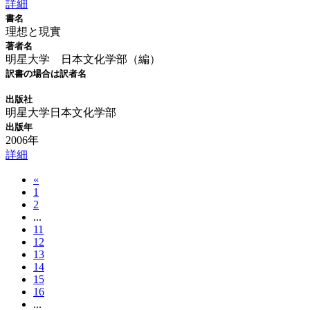
詳細
書名
理想と現實
著者名
明星大学 日本文化学部（編）
訳書の場合は訳者名
出版社
明星大学日本文化学部
出版年
2006年
詳細
«
1
2
...
11
12
13
14
15
16
...