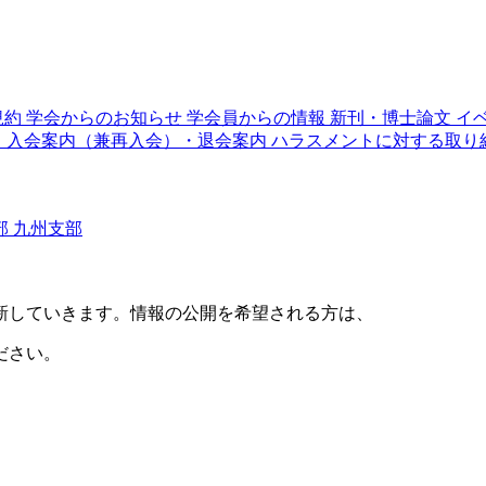
規約
学会からのお知らせ
学会員からの情報
新刊・博士論文
イ
り
入会案内（兼再入会）・退会案内
ハラスメントに対する取り
部
九州支部
新していきます。情報の公開を希望される方は、
ださい。
。