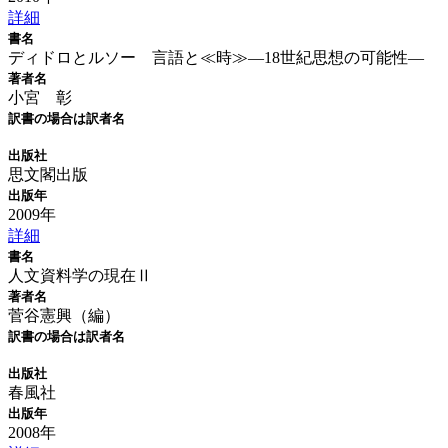
詳細
書名
ディドロとルソー 言語と≪時≫―18世紀思想の可能性―
著者名
小宮 彰
訳書の場合は訳者名
出版社
思文閣出版
出版年
2009年
詳細
書名
人文資料学の現在Ⅱ
著者名
菅谷憲興（編）
訳書の場合は訳者名
出版社
春風社
出版年
2008年