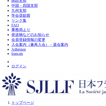
関西支部
中国・四国支部
九州支部
学会奨励賞
リンク集
FAQ
事務局より
発送物などのお知らせ
会員登録情報の変更
入会案内（兼再入会）・退会案内
Adhésion
français
ログイン
トップページ