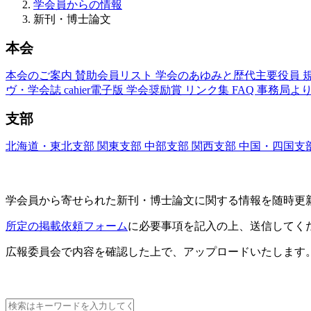
学会員からの情報
新刊・博士論文
本会
本会のご案内
賛助会員リスト
学会のあゆみと歴代主要役員
ヴ・学会誌
cahier電子版
学会奨励賞
リンク集
FAQ
事務局よ
支部
北海道・東北支部
関東支部
中部支部
関西支部
中国・四国支
新刊・博士論文(Nouveaux Livres ・Thèses)
学会員から寄せられた新刊・
博士論文に関する情報を随時更
所定の掲載依頼フォーム
に必要事項を記入の上、送信してく
広報委員会で内容を確認した上で、アップロードいたします
新刊情報