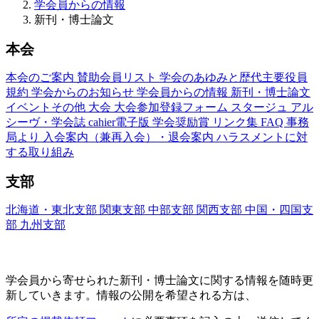
学会員からの情報
新刊・博士論文
本会
本会のご案内
賛助会員リスト
学会のあゆみと歴代主要役員
規約
学会からのお知らせ
学会員からの情報
新刊・博士論文
イベントその他
大会
大会参加登録フォーム
スタージュ
アル
シーヴ・学会誌
cahier電子版
学会奨励賞
リンク集
FAQ
事務
局より
入会案内（兼再入会）・退会案内
ハラスメントに対
する取り組み
支部
北海道・東北支部
関東支部
中部支部
関西支部
中国・四国支
部
九州支部
新刊・博士論文(Nouveaux Livres ・Thèses)
学会員から寄せられた新刊・
博士論文に関する情報を随時更
新していきます。情報の公開を希望される方は、