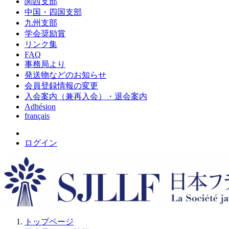
関西支部
中国・四国支部
九州支部
学会奨励賞
リンク集
FAQ
事務局より
発送物などのお知らせ
会員登録情報の変更
入会案内（兼再入会）・退会案内
Adhésion
français
ログイン
トップページ