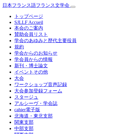
日本フランス語フランス文学会
トップページ
SJLLF Accueil
本会のご案内
賛助会員リスト
学会のあゆみと歴代主要役員
規約
学会からのお知らせ
学会員からの情報
新刊・博士論文
イベントその他
大会
ワークショップ音声記録
大会参加登録フォーム
スタージュ
アルシーヴ・学会誌
cahier電子版
北海道・東北支部
関東支部
中部支部