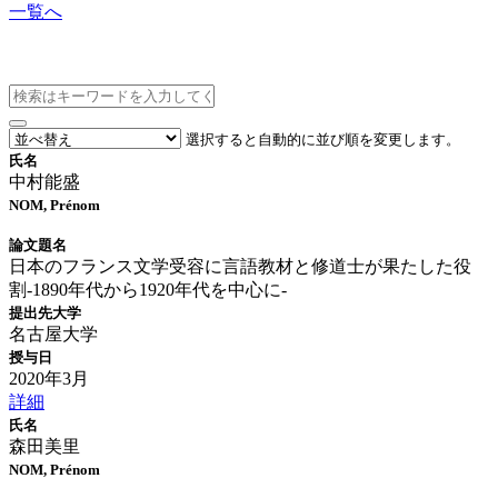
一覧へ
博士論文情報
選択すると自動的に並び順を変更します。
氏名
中村能盛
NOM, Prénom
論文題名
日本のフランス文学受容に言語教材と修道士が果たした役
割-1890年代から1920年代を中心に-
提出先大学
名古屋大学
授与日
2020年3月
詳細
氏名
森田美里
NOM, Prénom