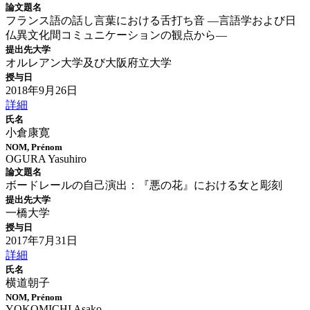
論文題名
フランス語の話し言葉における舌打ち音 ―言語学および日
仏異文化間コミュニケーションの観点から―
提出先大学
オルレアン大学及び大阪府立大学
授与日
2018年9月26日
詳細
氏名
小倉康寛
NOM, Prénom
OGURA Yasuhiro
論文題名
ボードレールの自己演出：『悪の花』における女と彫刻
提出先大学
一橋大学
授与日
2017年7月31日
詳細
氏名
横道朝子
NOM, Prénom
YOKOMICHI Asako