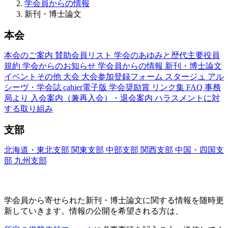
学会員からの情報
新刊・博士論文
本会
本会のご案内
賛助会員リスト
学会のあゆみと歴代主要役員
規約
学会からのお知らせ
学会員からの情報
新刊・博士論文
イベントその他
大会
大会参加登録フォーム
スタージュ
アル
シーヴ・学会誌
cahier電子版
学会奨励賞
リンク集
FAQ
事務
局より
入会案内（兼再入会）・退会案内
ハラスメントに対
する取り組み
支部
北海道・東北支部
関東支部
中部支部
関西支部
中国・四国支
部
九州支部
新刊・博士論文(Nouveaux Livres ・Thèses)
学会員から寄せられた新刊・
博士論文に関する情報を随時更
新していきます。情報の公開を希望される方は、