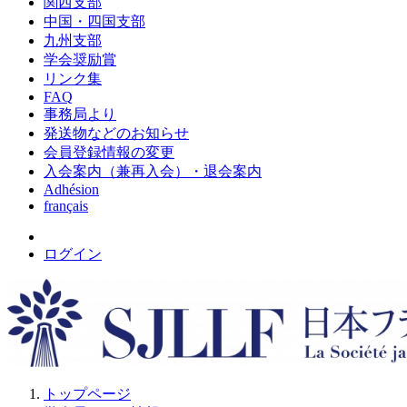
関西支部
中国・四国支部
九州支部
学会奨励賞
リンク集
FAQ
事務局より
発送物などのお知らせ
会員登録情報の変更
入会案内（兼再入会）・退会案内
Adhésion
français
ログイン
トップページ