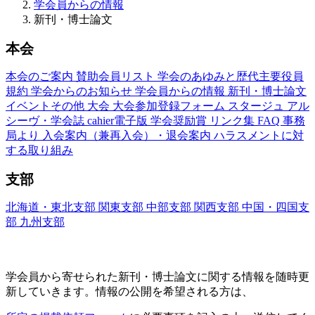
学会員からの情報
新刊・博士論文
本会
本会のご案内
賛助会員リスト
学会のあゆみと歴代主要役員
規約
学会からのお知らせ
学会員からの情報
新刊・博士論文
イベントその他
大会
大会参加登録フォーム
スタージュ
アル
シーヴ・学会誌
cahier電子版
学会奨励賞
リンク集
FAQ
事務
局より
入会案内（兼再入会）・退会案内
ハラスメントに対
する取り組み
支部
北海道・東北支部
関東支部
中部支部
関西支部
中国・四国支
部
九州支部
新刊・博士論文(Nouveaux Livres ・Thèses)
学会員から寄せられた新刊・
博士論文に関する情報を随時更
新していきます。情報の公開を希望される方は、