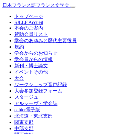
日本フランス語フランス文学会
トップページ
SJLLF Accueil
本会のご案内
賛助会員リスト
学会のあゆみと歴代主要役員
規約
学会からのお知らせ
学会員からの情報
新刊・博士論文
イベントその他
大会
ワークショップ音声記録
大会参加登録フォーム
スタージュ
アルシーヴ・学会誌
cahier電子版
北海道・東北支部
関東支部
中部支部