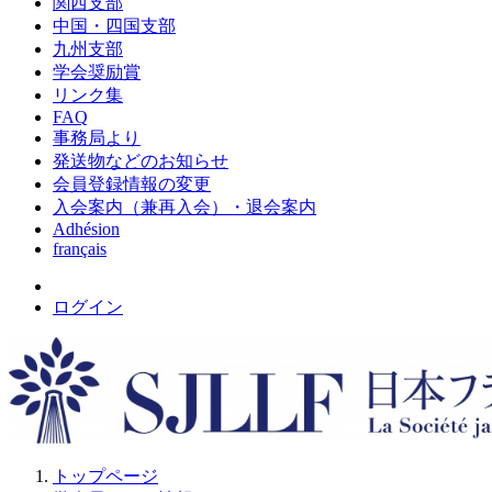
関西支部
中国・四国支部
九州支部
学会奨励賞
リンク集
FAQ
事務局より
発送物などのお知らせ
会員登録情報の変更
入会案内（兼再入会）・退会案内
Adhésion
français
ログイン
トップページ