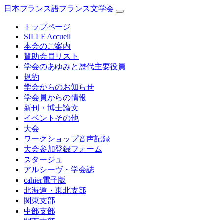
日本フランス語フランス文学会
トップページ
SJLLF Accueil
本会のご案内
賛助会員リスト
学会のあゆみと歴代主要役員
規約
学会からのお知らせ
学会員からの情報
新刊・博士論文
イベントその他
大会
ワークショップ音声記録
大会参加登録フォーム
スタージュ
アルシーヴ・学会誌
cahier電子版
北海道・東北支部
関東支部
中部支部