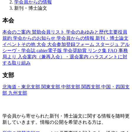
学会員からの情報
新刊・博士論文
本会
本会のご案内
賛助会員リスト
学会のあゆみと歴代主要役員
規約
学会からのお知らせ
学会員からの情報
新刊・博士論文
イベントその他
大会
大会参加登録フォーム
スタージュ
アル
シーヴ・学会誌
cahier電子版
学会奨励賞
リンク集
FAQ
事務
局より
入会案内（兼再入会）・退会案内
ハラスメントに対
する取り組み
支部
北海道・東北支部
関東支部
中部支部
関西支部
中国・四国支
部
九州支部
新刊・博士論文(Nouveaux Livres ・Thèses)
学会員から寄せられた新刊・
博士論文に関する情報を随時更
新していきます。情報の公開を希望される方は、