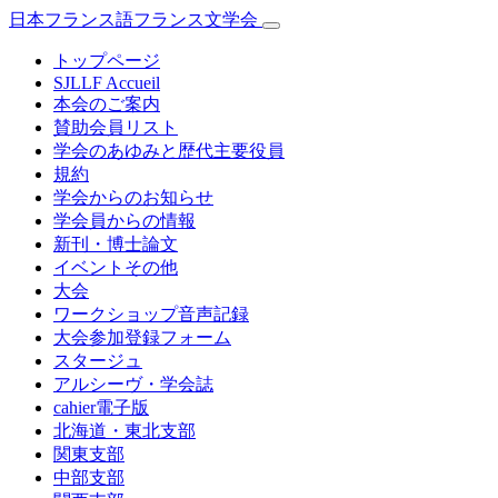
日本フランス語フランス文学会
トップページ
SJLLF Accueil
本会のご案内
賛助会員リスト
学会のあゆみと歴代主要役員
規約
学会からのお知らせ
学会員からの情報
新刊・博士論文
イベントその他
大会
ワークショップ音声記録
大会参加登録フォーム
スタージュ
アルシーヴ・学会誌
cahier電子版
北海道・東北支部
関東支部
中部支部