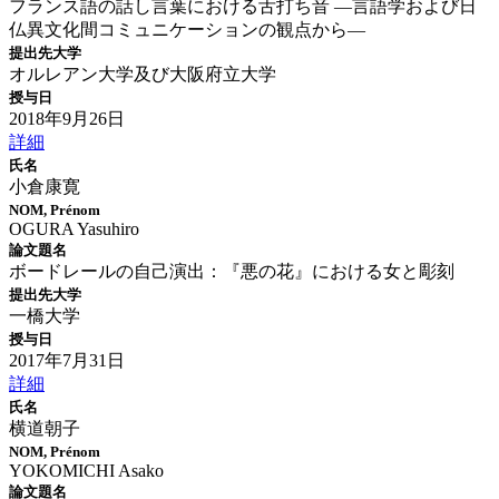
フランス語の話し言葉における舌打ち音 ―言語学および日
仏異文化間コミュニケーションの観点から―
提出先大学
オルレアン大学及び大阪府立大学
授与日
2018年9月26日
詳細
氏名
小倉康寛
NOM, Prénom
OGURA Yasuhiro
論文題名
ボードレールの自己演出：『悪の花』における女と彫刻
提出先大学
一橋大学
授与日
2017年7月31日
詳細
氏名
横道朝子
NOM, Prénom
YOKOMICHI Asako
論文題名