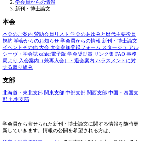
学会員からの情報
新刊・博士論文
本会
本会のご案内
賛助会員リスト
学会のあゆみと歴代主要役員
規約
学会からのお知らせ
学会員からの情報
新刊・博士論文
イベントその他
大会
大会参加登録フォーム
スタージュ
アル
シーヴ・学会誌
cahier電子版
学会奨励賞
リンク集
FAQ
事務
局より
入会案内（兼再入会）・退会案内
ハラスメントに対
する取り組み
支部
北海道・東北支部
関東支部
中部支部
関西支部
中国・四国支
部
九州支部
新刊・博士論文(Nouveaux Livres ・Thèses)
学会員から寄せられた新刊・
博士論文に関する情報を随時更
新していきます。情報の公開を希望される方は、