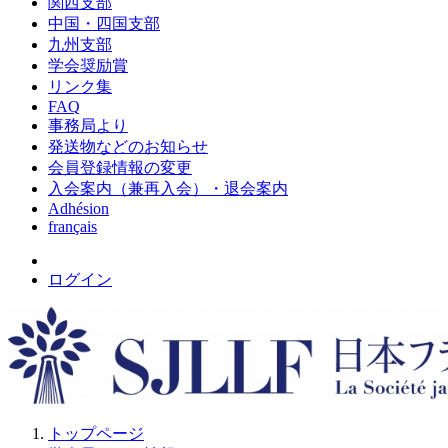
関西支部
中国・四国支部
九州支部
学会奨励賞
リンク集
FAQ
事務局より
発送物などのお知らせ
会員登録情報の変更
入会案内（兼再入会）・退会案内
Adhésion
français
ログイン
トップページ