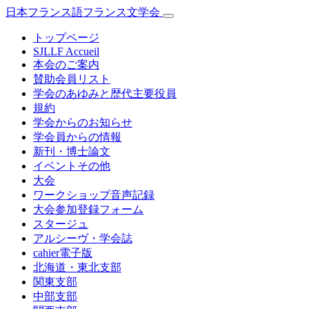
日本フランス語フランス文学会
トップページ
SJLLF Accueil
本会のご案内
賛助会員リスト
学会のあゆみと歴代主要役員
規約
学会からのお知らせ
学会員からの情報
新刊・博士論文
イベントその他
大会
ワークショップ音声記録
大会参加登録フォーム
スタージュ
アルシーヴ・学会誌
cahier電子版
北海道・東北支部
関東支部
中部支部