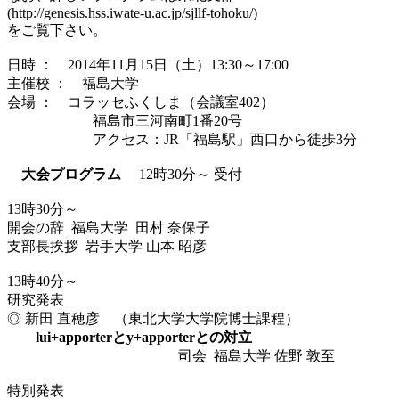
(http://genesis.hss.iwate-u.ac.jp/sjllf-tohoku/)
をご覧下さい。
日時 ： 2014年11月15日（土）13:30～17:00
主催校 ： 福島大学
会場 ： コラッセふくしま（会議室402）
福島市三河南町1番20号
アクセス：JR「福島駅」西口から徒歩3分
大会プログラム
12時30分～ 受付
13時30分～
開会の辞 福島大学 田村 奈保子
支部長挨拶 岩手大学 山本 昭彦
13時40分～
研究発表
◎ 新田 直穂彦 （東北大学大学院博士課程）
lui+apporterとy+apporterとの対立
司会 福島大学 佐野 敦至
特別発表