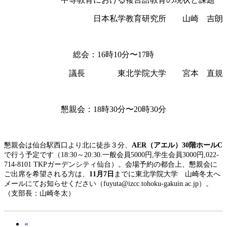
日本私学教育研究所 山崎 吉朗
総会：
16
時
10
分〜
17
時
議長 東北学院大学 宮本 直規
懇親会：
18
時
30
分〜
20
時
30
分
懇親会は仙台駅西口より北に徒歩３分、
AER（アエル）30階ホールC
で行う予定です（
18:30～20:30.一般会員5000円,学生会員3000円,022-
714-8101 TKPガーデンシティ仙台）。会場予約の都合上、懇親会に
ご出席を希望される方は、
11月7日
までに東北学院大学 山崎冬太へ
メールにてお知らせください（
fuyuta@izcc.tohoku-gakuin.ac.jp）。
（支部長：山崎冬太）
«