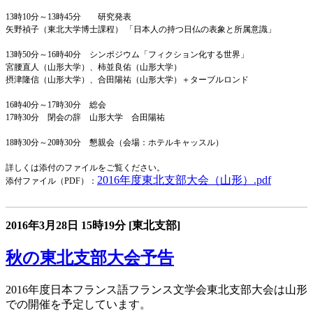
13時10分～13時45分 研究発表
矢野禎子（東北大学博士課程） 「日本人の持つ日仏の表象と所属意識」
13時50分～16時40分 シンポジウム「フィクション化する世界」
宮腰直人（山形大学）、柿並良佑（山形大学）
摂津隆信（山形大学）、合田陽祐（山形大学）＋ターブルロンド
16時40分～17時30分 総会
17時30分 閉会の辞
山形大学 合田陽祐
18時30分～20時30分 懇親会（会場：ホテルキャッスル）
詳しくは添付のファイルをご覧ください。
2016年度東北支部大会（山形）.pdf
添付ファイル（PDF）：
2016年3月28日
15時19分
[東北支部]
秋の東北支部大会予告
2016年度日本フランス語フランス文学会東北支部大会は山形
での開催を予定しています。