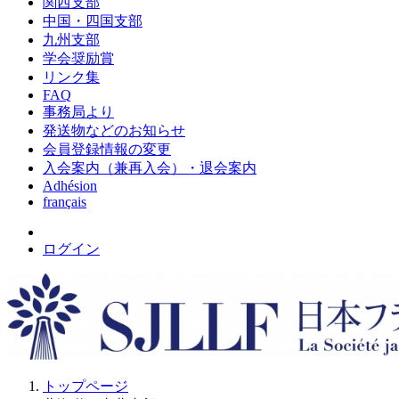
関西支部
中国・四国支部
九州支部
学会奨励賞
リンク集
FAQ
事務局より
発送物などのお知らせ
会員登録情報の変更
入会案内（兼再入会）・退会案内
Adhésion
français
ログイン
トップページ