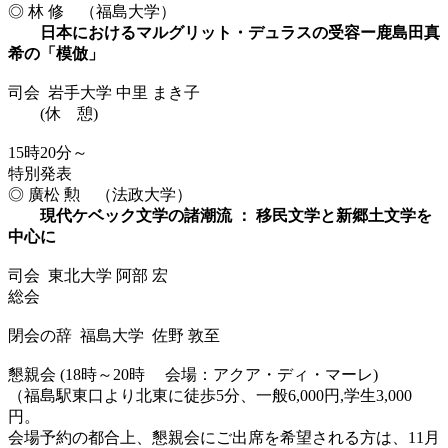
◎ 林 修 （福島大学）
日本におけるマルグリット・デュラスの受容ー鹿島田真
希の「模倣」
司会 岩手大学 中里 まき子
(休 憩)
15時20分～
特別発表
◎ 廣松 勲 （法政大学）
現代ケベック文学の諸潮流 ： 移民文学と新郷土文学を
中心に
司会 東北大学 阿部 宏
総会
閉会の辞 福島大学 佐野 敦至
懇親会 (18時～20時 会場：アクア・ディ・マーレ)
（福島駅東口より北東に徒歩5分、一般6,000円,学生3,000
円。
会場予約の都合上、懇親会にご出席を希望される方は、11月