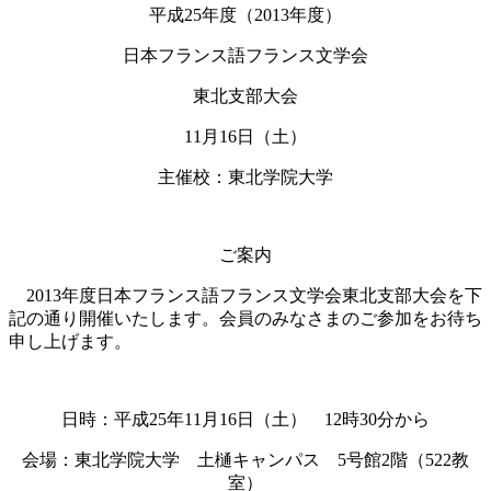
平成
25
年度（
2013
年度）
日本フランス語フランス文学会
東北支部大会
11
月
16
日（土）
主催校：東北学院大学
ご案内
2013
年度日本フランス語フランス文学会東北支部大会を下
記の通り開催いたします。会員のみなさまのご参加をお待ち
申し上げます。
日時：平成
25
年
11
月
16
日（土）
12
時
30
分から
会場：東北学院大学 土樋キャンパス
5
号館
2
階（
522
教
室）