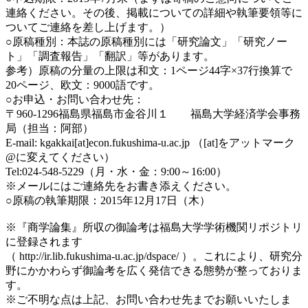
連絡ください。その後、掲載についての詳細や執筆要領等に
ついてご連絡を差し上げます。）
○原稿種別：本誌の原稿種別には「研究論文」「研究ノー
ト」「調査報告」「翻訳」等があります。
参考）原稿の分量の上限は和文：1ページ44字×37行換算で
20ページ、欧文：9000語です。
○お申込・お問い合わせ先：
〒960-1296福島県福島市金谷川１ 福島大学経済学会事務
局（担当：阿部）
E-mail: kgakkai[at]econ.fukushima-u.ac.jp （[at]をアットマーク
@に変えてください）
Tel:024-548-5229（月・水・金：9:00～16:00）
※メールにはご連絡先をお書き添えください。
○原稿の執筆期限：2015年12月17日（木）
※『商学論集』所収の御論考は福島大学学術機関リポジトリ
に登録されます
（ http://ir.lib.fukushima-u.ac.jp/dspace/ ）。これにより、研究分
野にかかわらず御論考を広く発信できる態勢が整っておりま
す。
※ご不明な点は上記、お問い合わせ先までお願いいたしま