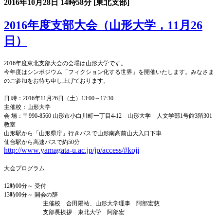
2016年10月28日
14時58分
[東北支部]
2016年度支部大会（山形大学，11月26
日）
2016年度東北支部大会の会場は山形大学です。
今年度はシンポジウム「フィクション化する世界」を開催いたします。
みなさま
のご参加をお待ち申し上げております。
日 時：2016年11月26日（土）13:00～17:30
主催校：山形大学
会 場：
〒990-8560 山形市小白川町一丁目4-12
山形大学 人文学部1号館3階301
教室
山形駅から「山形県庁」行きバスで山形南高前山大入口下車
仙台駅から高速バスで約50分
http://www.yamagata-u.ac.jp/jp/access/#koji
大会プログラム
12時00分～ 受付
13時00分～ 開会の辞
主催校 合田陽祐、
山形大学理事 阿部宏慈
支部長挨拶 東北大学 阿部宏