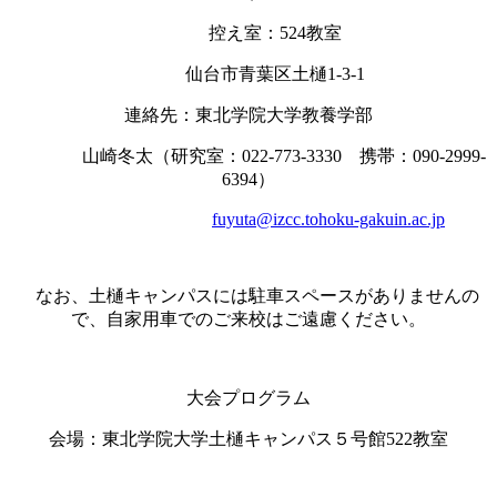
控え室：
524
教室
仙台市青葉区土樋
1-3-1
連絡先：東北学院大学教養学部
山崎冬太（研究室：
022-773-3330
携帯：
090-2999-
6394
）
fuyuta@izcc.tohoku-gakuin.ac.jp
なお、土樋キャンパスには駐車スペースがありませんの
で、自家用車でのご来校はご遠慮ください。
大会プログラム
会場：東北学院大学土樋キャンパス５号館
522
教室