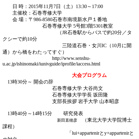
日 時：
2015年11月7日（土）
13:30～17:00
主催校：石巻専修大学
会 場：〒986-8580石巻市南境新水戸１番地
石巻専修大学 5号館3階5301教室
（JR石巻駅からバスで約20分／タ
クシーで約10分
三陸道石巻・女川IC（10月に開
通）から橋をわたってすぐ）
http://www.senshu-
u.ac.jp/ishinomaki/iunivguide/iprofile/iaccess.html
大会プログラム
13時30分～ 開会の辞
石巻専修大学 大谷尚文
石巻専修大学学長 坂田隆
支部長挨拶 岩手大学 山本昭彦
13時40分～14時15分
研究発表
（東北大学大学院博士
新田直穂彦
課程）
「lui+appartenirとy+appartenirと