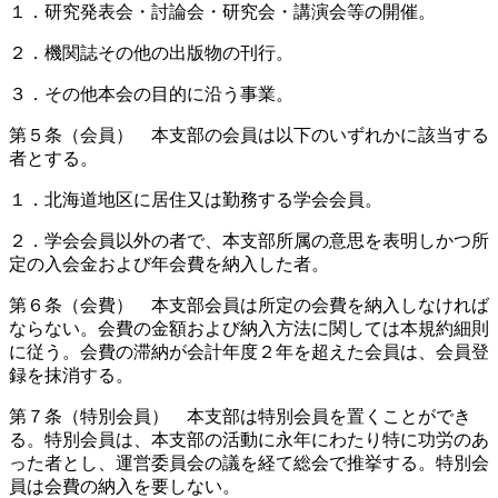
１．研究発表会・討論会・研究会・講演会等の開催。
２．機関誌その他の出版物の刊行。
３．その他本会の目的に沿う事業。
第５条（会員） 本支部の会員は以下のいずれかに該当する
者とする。
１．北海道地区に居住又は勤務する学会会員。
２．学会会員以外の者で、本支部所属の意思を表明しかつ所
定の入会金および年会費を納入した者。
第６条（会費） 本支部会員は所定の会費を納入しなければ
ならない。会費の金額および納入方法に関しては本規約細則
に従う。会費の滞納が会計年度２年を超えた会員は、会員登
録を抹消する。
第７条（特別会員） 本支部は特別会員を置くことができ
る。特別会員は、本支部の活動に永年にわたり特に功労のあ
った者とし、運営委員会の議を経て総会で推挙する。特別会
員は会費の納入を要しない。