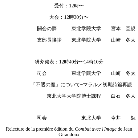
受付：
12
時〜
大会：
12
時
30
分〜
開会の辞 東北学院大学 宮本 直規
支部長挨拶 東北学院大学 山崎 冬太
研究発表：
12
時
40
分〜
14
時
10
分
司会 東北学院大学 山崎 冬太
「不遇の魔」について−マラルメ初期詩篇再読
東北大学大学院博士課程 白石 冬人
司会 東北大学 今井 勉
Relecture de la première édition du
Combat avec l'Image
de Jean
Giraudoux