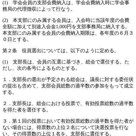
(1) 学会会員の支部会費納入は、学会会費納入時に学会事
務局の代理徴収によって行なう。
(2) 本支部にのみ属する会員は、入会時に当該年度の会費
全額に加えて別途入会金1,000円を支部事務局に納入する。
本支部にのみ属する会員の会費納入期限は、各年度の６月３
０日とする。
第２条 役員選出については、以下のように定める。
(1) 支部長は、会員の互選に基づき、総会で選任する。た
だし、次の各号によるものとする。
１．支部長の選出が予定される総会は、議長に対する委任状
の提出も含めて、支部会員総数の過半数の参加をもって成立
する。
２．支部長は、総会における投票で、有効投票総数の過半数
を得た者を選任する。
３．第１回の投票において有効投票総数の過半数を得た者が
ない場合には、得票数の上位２名について決選投票を行な
い、その得票数の上位１名を、支部長に選任する。