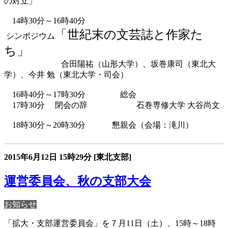
の対立」
14時30分～16時40分
「世紀末の文芸誌と作家た
シンポジウム
ち」
合田陽祐
（山形大学）、
坂巻康司
（東北大
学）、
今井 勉
（東北大学・司会）
16時40分～17時30分
総会
17時30分 閉会の辞 石巻専修大学 大谷尚文
18時30分～20時30分 懇親会（会場：滝川）
2015年6月12日
15時29分
[東北支部]
運営委員会、秋の支部大会
お知らせ
「拡大・支部運営委員会」を７月11日（土）、15時～18時