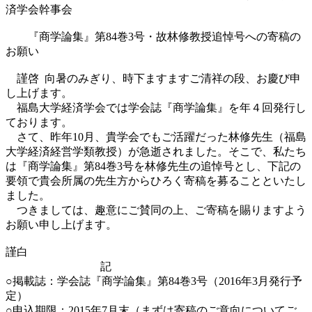
済学会幹事会
『商学論集』第84巻3号・故林修教授追悼号への寄稿の
お願い
謹啓 向暑のみぎり、時下ますますご清祥の段、お慶び申
し上げます。
福島大学経済学会では学会誌『商学論集』を年４回発行し
ております。
さて、昨年10月、貴学会でもご活躍だった林修先生（福島
大学経済経営学類教授）が急逝されました。そこで、私たち
は『商学論集』第84巻3号を林修先生の追悼号とし、下記の
要領で貴会所属の先生方からひろく寄稿を募ることといたし
ました。
つきましては、趣意にご賛同の上、ご寄稿を賜りますよう
お願い申し上げます。
謹白
記
○掲載誌：学会誌『商学論集』第84巻3号（2016年3月発行予
定）
○申込期限：2015年7月末（まずは寄稿のご意向についてご