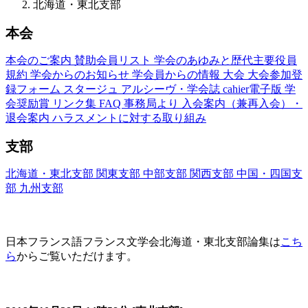
北海道・東北支部
本会
本会のご案内
賛助会員リスト
学会のあゆみと歴代主要役員
規約
学会からのお知らせ
学会員からの情報
大会
大会参加登
録フォーム
スタージュ
アルシーヴ・学会誌
cahier電子版
学
会奨励賞
リンク集
FAQ
事務局より
入会案内（兼再入会）・
退会案内
ハラスメントに対する取り組み
支部
北海道・東北支部
関東支部
中部支部
関西支部
中国・四国支
部
九州支部
北海道・東北支部論集
日本フランス語フランス文学会北海道・東北支部論集は
こち
ら
からご覧いただけます。
北海道・東北支部(Hokkaido・Tohoku)