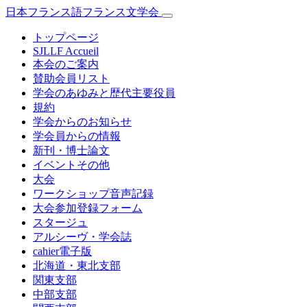
日本フランス語フランス文学会
トップページ
SJLLF Accueil
本会のご案内
賛助会員リスト
学会のあゆみと歴代主要役員
規約
学会からのお知らせ
学会員からの情報
新刊・博士論文
イベントその他
大会
ワークショップ音声記録
大会参加登録フォーム
スタージュ
アルシーヴ・学会誌
cahier電子版
北海道・東北支部
関東支部
中部支部