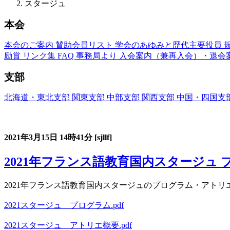
スタージュ
本会
本会のご案内
賛助会員リスト
学会のあゆみと歴代主要役員
励賞
リンク集
FAQ
事務局より
入会案内（兼再入会）・退会
支部
北海道・東北支部
関東支部
中部支部
関西支部
中国・四国支
フランス語教育国内スタージュ(Stage)
2021年3月15日
14時41分
[sjllf]
2021年フランス語教育国内スタージュ 
2021年フランス語教育国内スタージュのプログラム・アト
2021スタージュ＿プログラム.pdf
2021スタージュ＿アトリエ概要.pdf