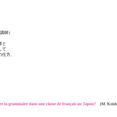
営
講師）
、
者と
して
の仕方、
er la grammaire dans une classe de français au Japon?
(M. Kois