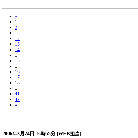
«
1
2
...
12
13
14
...
15
...
16
17
18
...
41
42
»
過去のスタージュ
2006年3月24日
16時55分
[WEB担当]