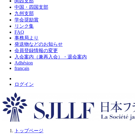
関西支部
中国・四国支部
九州支部
学会奨励賞
リンク集
FAQ
事務局より
発送物などのお知らせ
会員登録情報の変更
入会案内（兼再入会）・退会案内
Adhésion
français
ログイン
トップページ