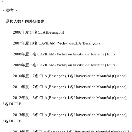
＜参考＞
選抜人数と国外研修先：
2006
年度
14
名
CLA (Besan
çon)
2007
年度
10
名
CAVILAM (Vichy) ouCLA (Besan
çon)
2008
年度
5
名
CAVILAM (Vichy) ou Institut de Touraine (Tours)
2009
年度
6
名
CAVILAM (Vichy) ou Institut de Touraine (Tours)
2010
年度
7
名
CLA (Besan
çon), 1
名
Université de Montréal (Québec)
2011
年度
7
名
CLA (Besan
çon), 1
名
Université de Montréal (Québec)
2012
年度
8
名
CLA (Besan
çon), 1
名
Université de Montréal (Québec),
3
名
D
UFLE
2013
年度
8
名
CLA (Besan
çon), 1
名
Université de Montréal (Québec),
2
名
D
UFLE
2014
年度
8
名
CLA (Besançon), 1
名
Université de Montréal (Québec), 3