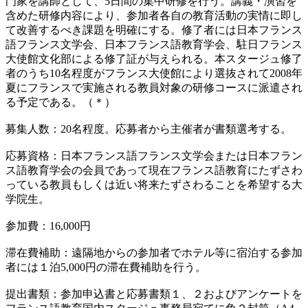
門家を講師として、5日間の集中研修を行う。講義・演習を
含めた研修内容により、参加者各自の教育活動の実情に即し
て改善するべき課題を明確にする。修了者には日本フランス
語フランス文学会、日本フランス語教育学会、駐日フランス
大使館文化部による修了証が与えられる。本スタージュ修了
者のうち10名程度がフランス大使館により選抜されて2008年
夏にフランスで実施される教員対象の研修コースに派遣され
る予定である。（＊）
募集人数：20名程度。応募者から主催者が書類選考する。
応募資格：日本フランス語フランス文学会または日本フラン
ス語教育学会の会員であって現在フランス語教育にたずさわ
っている教員もしくは近い将来たずさわることを希望する大
学院生。
参加費：16,000円
滞在費補助：遠隔地からの参加者でホテル等に宿泊する参加
者には１泊5,000円の滞在費補助を行う。
提出書類：参加申込書と応募書類１、２およびアンケートを