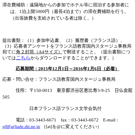
滞在費補助：遠隔地からの参加でホテル等に宿泊する参加者に
は、
1
泊上限
5000
円（最長
4
泊まで）の滞在費補助を行う。
（出張旅費を支給されている者は除く。）
提出書類：（
1
）参加申込書、（
2
）履歴書（フランス語）、
（
3
）応募者アンケートをフランス語教育国内スタージュ事務局
宛てに
角２封筒（
A4
サイズ）
で郵送すること。（提出書類につ
こちら
いては
からダウンロードすることができます。）
応募期間：
2015
年
12
月
1
日～
2016
年
1
月
6
日（必着）
応募・問い合せ：フランス語教育国内スタージュ事務局
住所：〒
150-0013
東京都渋谷区恵比寿
3-9-25
日仏会館
505
日本フランス語フランス文学会気付
電話：
03-3443-6671
fax
：
03-3443-6672
E-mail :
sjllf[at]jade.dti.ne.jp
（[at]を@に変えてください）