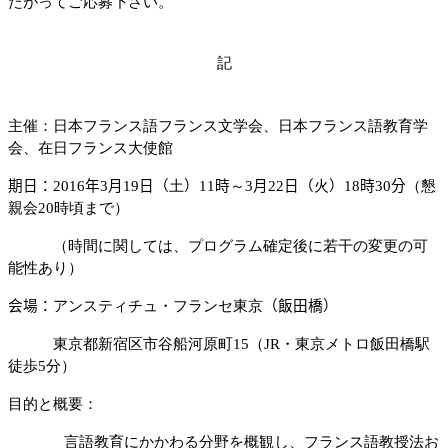
たがってご応募下さい。
記
主催：日本フランス語フランス文学会、日本フランス語教育学
会、在日フランス大使館
期日：
20
16
年
3
月
19
日（
土
）
1
1
時
～
3
月
22
日（
火
）
18
時
30
分
（懇
親会
20
時頃まで）
（時間に関しては、プログラム確定後に若干の変更の可
能性あり）
会場：
アンスティチュ・フランセ東京
（飯田橋）
東京都新宿区市谷船河原町
15
（
JR
・東京メトロ飯田橋駅
徒歩
5
分）
目的と概要：
言語教育にかかわる分野を概観し、フランス語教授法お