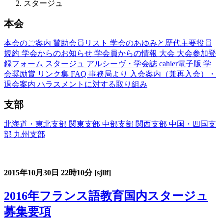
スタージュ
本会
本会のご案内
賛助会員リスト
学会のあゆみと歴代主要役員
規約
学会からのお知らせ
学会員からの情報
大会
大会参加登
録フォーム
スタージュ
アルシーヴ・学会誌
cahier電子版
学
会奨励賞
リンク集
FAQ
事務局より
入会案内（兼再入会）・
退会案内
ハラスメントに対する取り組み
支部
北海道・東北支部
関東支部
中部支部
関西支部
中国・四国支
部
九州支部
フランス語教育国内スタージュ(Stage)
2015年10月30日
22時10分
[sjllf]
2016年フランス語教育国内スタージュ
募集要項