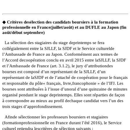
◆
Critères desélection des candidats boursiers à la formation
professionnelle en France(juillet/août) et au DUFLE au Japon (fin
août/début septembre)
La sélection des stagiaires du stage deprintemps se fera
collégialement entre la SJLLF, la SJDF et le Service culturelde
l’Ambassade de France au Japon.
Conformément aux termes de
l’Accord decoopération conclu en
avril
2015 entre laSJLLF, la SJDF
et l’Ambassade de France (art. 3.1.2), l
e jury d’attributiondes
bourses est composé d’un représentant de la SJLLF, d’un
représentant de laSJDF et de l’attaché de coopération pour le fran
çais
et responsable du pôle«
fran
çais, livre,francophonie » de l’IFJ. Les
bourses sont attribu
ées
à l’issue d’unoral d’une quinzaine de minutes
organis
é pendant le stage deprintemps. Elles sont réparties de fa
çon
à correspondre au mieux au profil dechaque candidat vers l’un des
trois stages d’approfondissement.
Afinde sélectionner les professeurs boursiers et stagiaires
(formationprofessionnelle en France durant l’été 2016), le Service
culturel retiendra lescritères de sélection suivants :