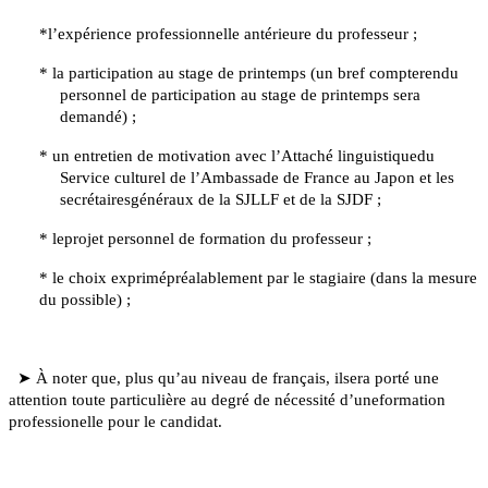
*l’expérience professionnelle antérieure du professeur ;
* la participation au stage de printemps (un bref compterendu
personnel de participation au stage de printemps sera
demand
é
) ;
* un entretien de motivation avec l’Attaché linguistiquedu
Service culturel de l’Ambassade de France au Japon et les
secrétairesgénéraux de la SJLLF et de la SJDF ;
* leprojet personnel de formation du professeur ;
* l
e choix exprimépréalablement par le stagiaire (dans la mesure
du possible) ;
➤
À noter que, plus qu’au niveau de français, ilsera porté une
attention toute particulière au degré de nécessité d’uneformation
professionelle pour le candidat.