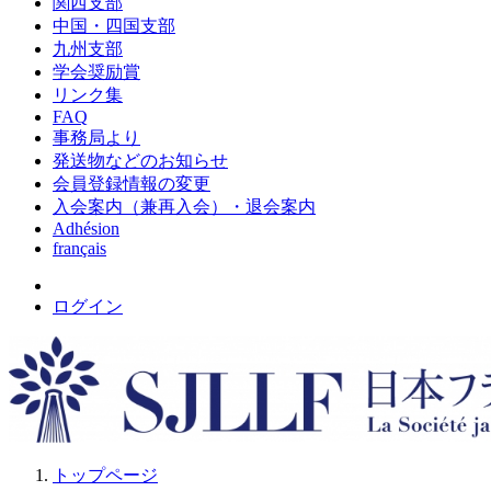
関西支部
中国・四国支部
九州支部
学会奨励賞
リンク集
FAQ
事務局より
発送物などのお知らせ
会員登録情報の変更
入会案内（兼再入会）・退会案内
Adhésion
français
ログイン
トップページ