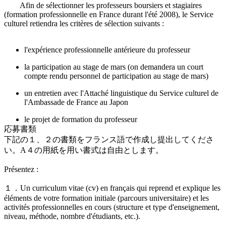
Afin de sélectionner les professeurs boursiers et stagiaires
(formation professionnelle en France durant l'été 2008), le Service
culturel retiendra les critères de sélection suivants :
l'expérience professionnelle antérieure du professeur
la participation au stage de mars (on demandera un court
compte rendu personnel de participation au stage de mars)
un entretien avec l'Attaché linguistique du Service culturel de
l'Ambassade de France au Japon
le projet de formation du professeur
応募書類
下記の１、２の書類をフランス語で作成し提出してくださ
い。A４の用紙を用い書式は自由とします。
Présentez :
１．Un curriculum vitae (cv) en français qui reprend et explique les
éléments de votre formation initiale (parcours universitaire) et les
activités professionnelles en cours (structure et type d'enseignement,
niveau, méthode, nombre d'étudiants, etc.).