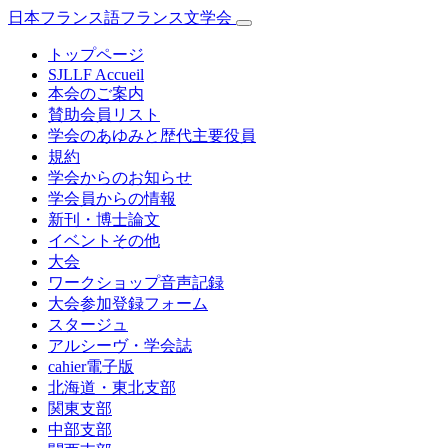
日本フランス語フランス文学会
トップページ
SJLLF Accueil
本会のご案内
賛助会員リスト
学会のあゆみと歴代主要役員
規約
学会からのお知らせ
学会員からの情報
新刊・博士論文
イベントその他
大会
ワークショップ音声記録
大会参加登録フォーム
スタージュ
アルシーヴ・学会誌
cahier電子版
北海道・東北支部
関東支部
中部支部