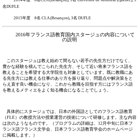
名
DUFLE
2015
年度
8
名
CLA (Besançon), 3
名
DUFLE
2016
年フランス語教育国内スタージュの内容について
の説明
このスタージュは教え始めて間もない若手の先生方だけでなく、
豊かな経験を積んでこられた先生方、そして近い将来フランス語を
教えることを希望する大学院生も対象としています。既に教職にあ
る先生方には教える仕事のあり方を振り返り、問題点や解決策をと
らえ直す良い機会になり、これから教職を目指す方にはフランス語
を教えるメティエをよく知る機会になることでしょう。
具体的にスタージュでは、日本の外国語としてのフランス語教育
（
FLE
）の教授方法や授業運営の技術について研修します。主な内容
は次のようなものです。（プログラムの詳細は、
12
月中旬に日本フ
ランス語フランス文学会、日本フランス語教育学会のホームページ
に掲載します。
）