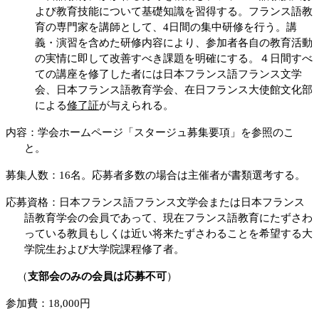
よび教育技能について基礎知識を習得する。フランス語教
育の専門家を講師として、
4
日間の集中研修を行う。講
義・演習を含めた研修内容により、参加者各自の教育活動
の実情に即して改善すべき課題を明確にする。４日間すべ
ての講座を修了した者には日本フランス語フランス文学
会、日本フランス語教育学会、在日フランス大使館文化部
による
修了証
が与えられる。
内容：学会ホームページ「スタージュ募集要項」を参照のこ
と。
募集人数：
16
名。応募者多数の場合は主催者が書類選考する。
応募資格：日本フランス語フランス文学会または日本フランス
語教育学会の会員であって、現在フランス語教育にたずさわ
っている教員もしくは近い将来たずさわることを希望する大
学院生および大学院課程修了者。
（
支部会のみの会員は応募不可
）
参加費：
1
8
,000
円