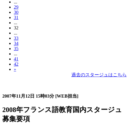
...
29
30
31
...
32
...
33
34
35
...
41
42
»
過去のスタージュはこちら
過去のスタージュ
2007年11月12日
15時03分
[WEB担当]
2008年フランス語教育国内スタージュ
募集要項