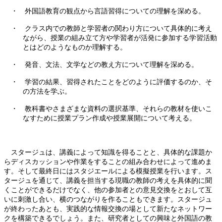
・
外国語教育の観点から言語習得についての理解を深める。
・
クラス内での教師と学習者の関わり方について具体的に考え
ながら、授業の組み立て方や学習者が活発に参加する学習活動
とはどのようなものか理解する。
・
発音、文法、文学などの教え方について理解を深める。
・
学習の結果、習得されたことをどのように評価するのか、そ
の方法を学ぶ。
・
教科書やさまざまな資料の選択基準、それらの教材を使いこ
なすために授業プラン作成や授業展開について考える。
スタージュは、講義によって知識を得ることと、具体的な課題か
らディスカッションや作業をすることの組み合わせによって進めま
す。そして最終日にはスタジエールによる模擬授業を行います。ス
タージュを通じて、講義を担当する現職の教師の考えを具体的に聞
くことができるだけでなく、他の参加者との意見交換をとおして互
いに刺激し合い、横のつながりを作ることもできます。スタージュ
が終わったあとも、実践的な情報交換の場として新たなネットワー
クを構築できるでしょう。また、研究者としての興味と外国語の教