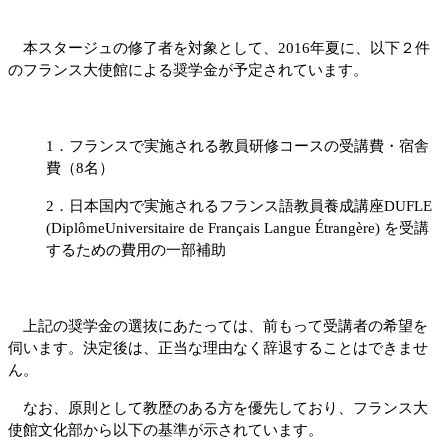
本スタージュの修了者を対象として、
201
6
年夏に、以下２件
のフランス大使館による奨学金が予定されています。
1
．フランスで実施される教員研修コースの受講費・宿舎
費（
8
名）
2
．日本国内で実施されるフランス語教員養成講座
DUFLE
(DiplômeUniversitaire de Français Langue Étrangère)
を受講
するための費用の一部補助
上記の奨学金の選抜にあたっては、前もって受講者の希望を
伺います。決定後は、正当な理由なく辞退することはできませ
ん。
なお、原則として教歴のある方を優先しており、フランス大
使館文化部から以下の基準が示されています。