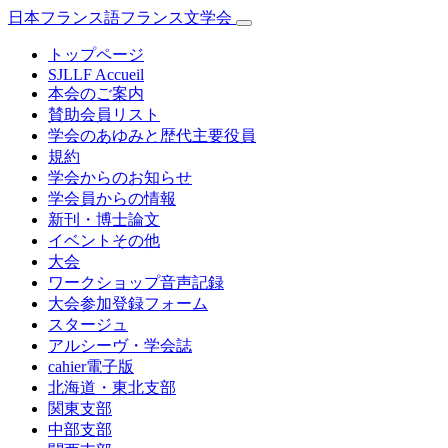
日本フランス語フランス文学会
トップページ
SJLLF Accueil
本会のご案内
賛助会員リスト
学会のあゆみと歴代主要役員
規約
学会からのお知らせ
学会員からの情報
新刊・博士論文
イベントその他
大会
ワークショップ音声記録
大会参加登録フォーム
スタージュ
アルシーヴ・学会誌
cahier電子版
北海道・東北支部
関東支部
中部支部