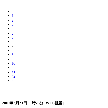
«
1
2
3
4
5
6
...
7
...
8
9
10
...
41
42
»
過去のスタージュ
2009年3月23日
11時26分
[WEB担当]