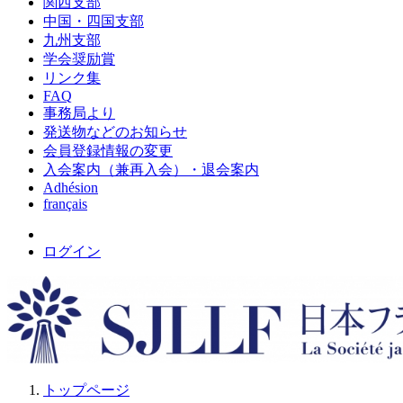
関西支部
中国・四国支部
九州支部
学会奨励賞
リンク集
FAQ
事務局より
発送物などのお知らせ
会員登録情報の変更
入会案内（兼再入会）・退会案内
Adhésion
français
ログイン
トップページ