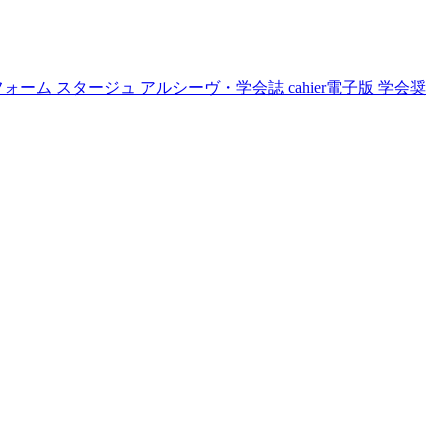
フォーム
スタージュ
アルシーヴ・学会誌
cahier電子版
学会奨