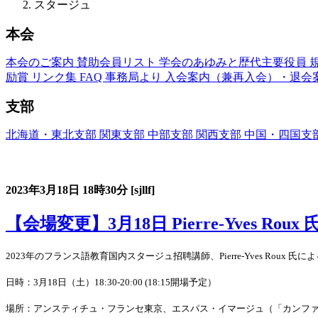
スタージュ
本会
本会のご案内
賛助会員リスト
学会のあゆみと歴代主要役員
励賞
リンク集
FAQ
事務局より
入会案内（兼再入会）・退会
支部
北海道・東北支部
関東支部
中部支部
関西支部
中国・四国支
フランス語教育国内スタージュ(Stage)
2023年3月18日
18時30分
[sjllf]
【会場変更】3月18日 Pierre-Yves Roux
2023年のフランス語教育国内スタージュ招聘講師、Pierre-Yves Ro
日時：3月18日（土）18:30-20:00 (18:15開場予定）
場所：アンスティチュ・フランセ東京、エスパス・イマージュ（「カンフ