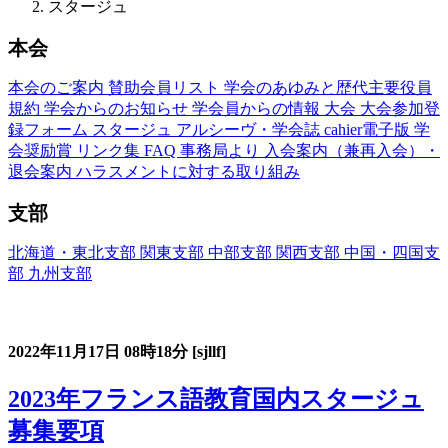
スタージュ
本会
本会のご案内
賛助会員リスト
学会のあゆみと歴代主要役員
規約
学会からのお知らせ
学会員からの情報
大会
大会参加登
録フォーム
スタージュ
アルシーヴ・学会誌
cahier電子版
学
会奨励賞
リンク集
FAQ
事務局より
入会案内（兼再入会）・
退会案内
ハラスメントに対する取り組み
支部
北海道・東北支部
関東支部
中部支部
関西支部
中国・四国支
部
九州支部
フランス語教育国内スタージュ(Stage)
2022年11月17日
08時18分
[sjllf]
2023年フランス語教育国内スタージュ
募集要項