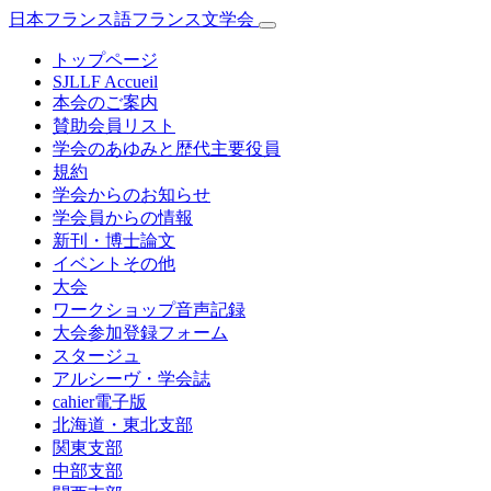
日本フランス語フランス文学会
トップページ
SJLLF Accueil
本会のご案内
賛助会員リスト
学会のあゆみと歴代主要役員
規約
学会からのお知らせ
学会員からの情報
新刊・博士論文
イベントその他
大会
ワークショップ音声記録
大会参加登録フォーム
スタージュ
アルシーヴ・学会誌
cahier電子版
北海道・東北支部
関東支部
中部支部