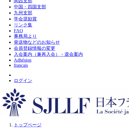
関西支部
中国・四国支部
九州支部
学会奨励賞
リンク集
FAQ
事務局より
発送物などのお知らせ
会員登録情報の変更
入会案内（兼再入会）・退会案内
Adhésion
français
ログイン
トップページ