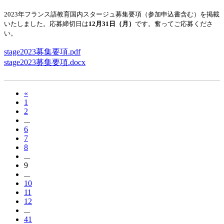
2023年フランス語教育国内スタージュ募集要項（参加申込書含む）を掲載
いたしました。応募締切日は
12月31日（月）
です。奮ってご応募くださ
い。
stage2023募集要項.pdf
stage2023募集要項.docx
«
1
2
...
6
7
8
...
9
...
10
11
12
...
41