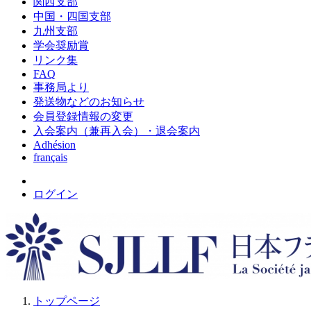
関西支部
中国・四国支部
九州支部
学会奨励賞
リンク集
FAQ
事務局より
発送物などのお知らせ
会員登録情報の変更
入会案内（兼再入会）・退会案内
Adhésion
français
ログイン
トップページ