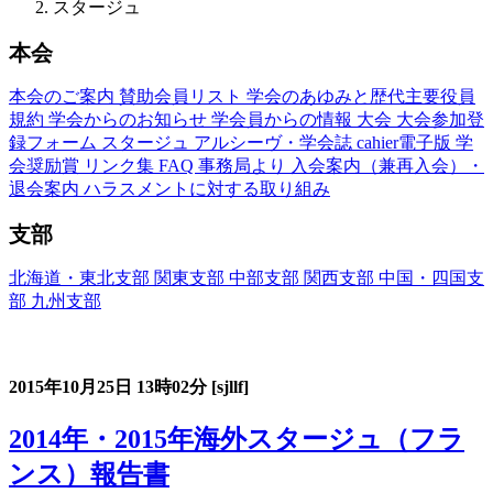
スタージュ
本会
本会のご案内
賛助会員リスト
学会のあゆみと歴代主要役員
規約
学会からのお知らせ
学会員からの情報
大会
大会参加登
録フォーム
スタージュ
アルシーヴ・学会誌
cahier電子版
学
会奨励賞
リンク集
FAQ
事務局より
入会案内（兼再入会）・
退会案内
ハラスメントに対する取り組み
支部
北海道・東北支部
関東支部
中部支部
関西支部
中国・四国支
部
九州支部
フランス語教育国内スタージュ(Stage)
2015年10月25日
13時02分
[sjllf]
2014年・2015年海外スタージュ（フラ
ンス）報告書