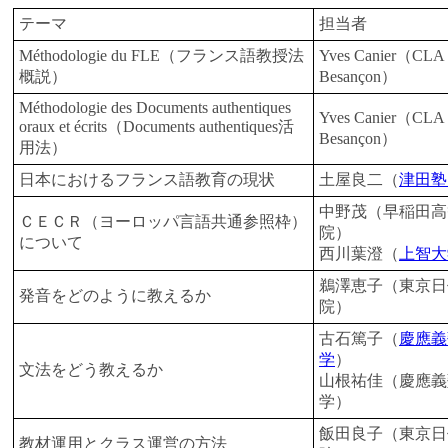
テーマ
担当者
Méthodologie du FLE（フランス語教授法
Yves Canier（CLA 
概説）
Besançon）
Méthodologie des Documents authentiques
Yves Canier（CLA 
oraux et écrits（Documents authentiques活
Besançon）
用法）
日本におけるフランス語教育の現状
土屋良二（
津田塾
中野茂（早稲田高
ＣＥＣＲ（ヨーロッパ言語共通参照枠）
院）
について
西川葉澄（
上智大
鵜澤恵子（東京日
発音をどのように教えるか
院）
古石篤子（
慶應義
学
）
文法をどう教えるか
山根祐佳（慶應義
学）
飯田良子（東京日
教材運用とクラス運営の方法