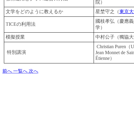
院）
文学をどのように教えるか
星埜守之（
東京大
國枝孝弘（慶應義
TICEの利用法
学）
模擬授業
中村公子（獨協大
Christian Puren（Un
特別講演
Jean Monnet de Sain
Étienne）
前へ
一覧へ
次へ