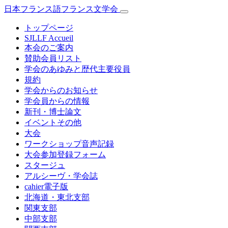
日本フランス語フランス文学会
トップページ
SJLLF Accueil
本会のご案内
賛助会員リスト
学会のあゆみと歴代主要役員
規約
学会からのお知らせ
学会員からの情報
新刊・博士論文
イベントその他
大会
ワークショップ音声記録
大会参加登録フォーム
スタージュ
アルシーヴ・学会誌
cahier電子版
北海道・東北支部
関東支部
中部支部