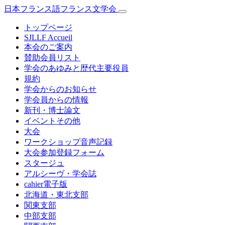
日本フランス語フランス文学会
トップページ
SJLLF Accueil
本会のご案内
賛助会員リスト
学会のあゆみと歴代主要役員
規約
学会からのお知らせ
学会員からの情報
新刊・博士論文
イベントその他
大会
ワークショップ音声記録
大会参加登録フォーム
スタージュ
アルシーヴ・学会誌
cahier電子版
北海道・東北支部
関東支部
中部支部