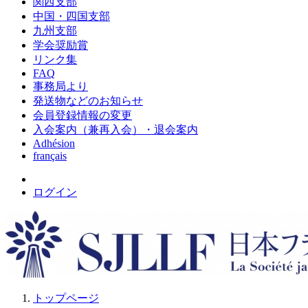
関西支部
中国・四国支部
九州支部
学会奨励賞
リンク集
FAQ
事務局より
発送物などのお知らせ
会員登録情報の変更
入会案内（兼再入会）・退会案内
Adhésion
français
ログイン
トップページ