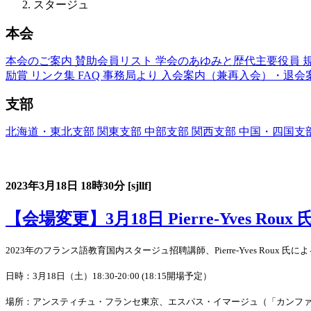
スタージュ
本会
本会のご案内
賛助会員リスト
学会のあゆみと歴代主要役員
励賞
リンク集
FAQ
事務局より
入会案内（兼再入会）・退会
支部
北海道・東北支部
関東支部
中部支部
関西支部
中国・四国支
フランス語教育国内スタージュ(Stage)
2023年3月18日
18時30分
[sjllf]
【会場変更】3月18日 Pierre-Yves Roux
2023年のフランス語教育国内スタージュ招聘講師、Pierre-Yves Ro
日時：3月18日（土）18:30-20:00 (18:15開場予定）
場所：アンスティチュ・フランセ東京、エスパス・イマージュ（「カンフ