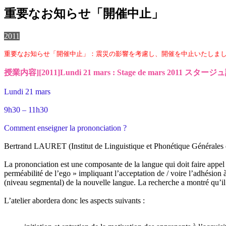
重要なお知らせ「開催中止」
2011
重要なお知らせ「開催中止」：震災の影響を考慮し、開催を中止いたしました。詳細は以下のペー
授業内容][2011]Lundi 21 mars : Stage de mars 2011 
Lundi 21 mars
9h30 – 11h30
Comment enseigner la prononciation ?
Bertrand LAURET (Institut de Linguistique et Phonétique Générales 
La prononciation est une composante de la langue qui doit faire appel
perméabilité de l’ego » impliquant l’acceptation de / voire l’adhésion
(niveau segmental) de la nouvelle langue. La recherche a montré qu’il s
L’atelier abordera donc les aspects suivants :