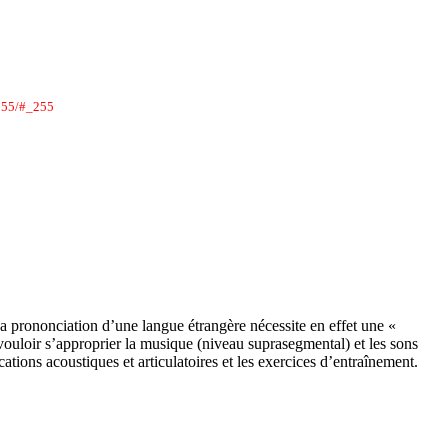
/#_255
a prononciation d’une langue étrangère nécessite en effet une «
vouloir s’approprier la musique (niveau suprasegmental) et les sons
ations acoustiques et articulatoires et les exercices d’entraînement.