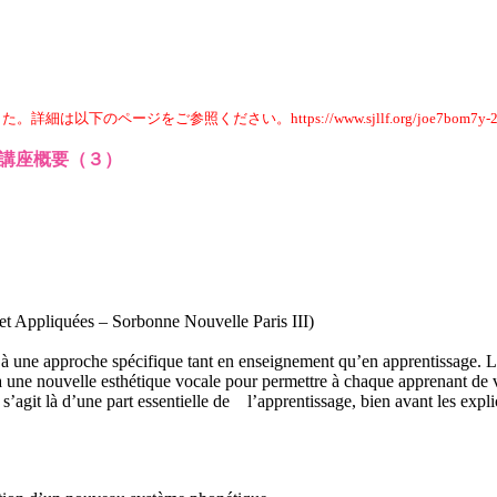
ジをご参照ください。https://www.sjllf.org/joe7bom7y-255
スタージュ講座概要（３）
et Appliquées – Sorbonne Nouvelle Paris III)
 à une approche spécifique tant en enseignement qu’en apprentissage. L
 à une nouvelle esthétique vocale pour permettre à chaque apprenant de 
’agit là d’une part essentielle de l’apprentissage, bien avant les explic