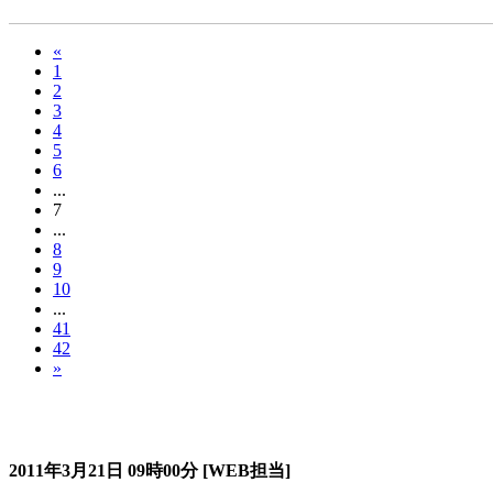
«
1
2
3
4
5
6
...
7
...
8
9
10
...
41
42
»
過去のスタージュ
2011年3月21日
09時00分
[WEB担当]