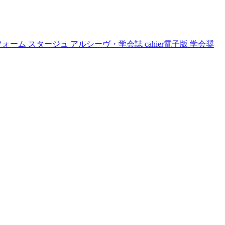
フォーム
スタージュ
アルシーヴ・学会誌
cahier電子版
学会奨