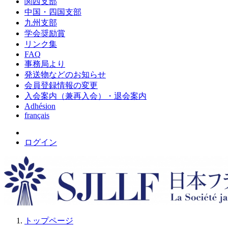
関西支部
中国・四国支部
九州支部
学会奨励賞
リンク集
FAQ
事務局より
発送物などのお知らせ
会員登録情報の変更
入会案内（兼再入会）・退会案内
Adhésion
français
ログイン
トップページ