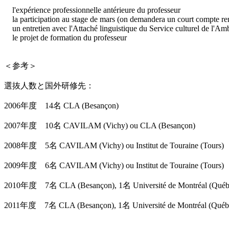
l'expérience professionnelle antérieure du professeur
la participation au stage de mars (on demandera un court compte ren
un entretien avec l'Attaché linguistique du Service culturel de l'Am
le projet de formation du professeur
＜参考＞
選抜人数と国外研修先：
2006年度 14名 CLA (Besançon)
2007年度 10名 CAVILAM (Vichy) ou CLA (Besançon)
2008年度 5名 CAVILAM (Vichy) ou Institut de Touraine (Tours)
2009年度 6名 CAVILAM (Vichy) ou Institut de Touraine (Tours)
2010年度 7名 CLA (Besançon), 1名 Université de Montréal (Québ
2011年度 7名 CLA (Besançon), 1名 Université de Montréal (Québ