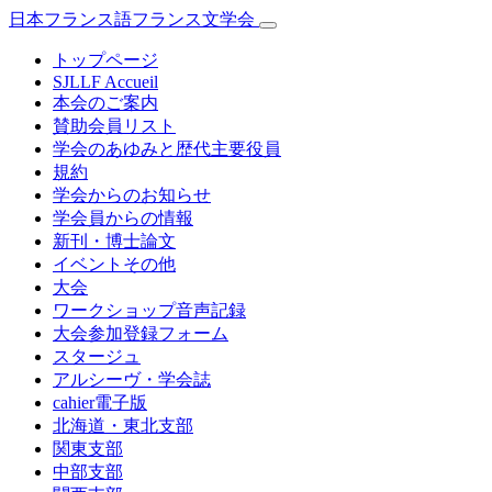
日本フランス語フランス文学会
トップページ
SJLLF Accueil
本会のご案内
賛助会員リスト
学会のあゆみと歴代主要役員
規約
学会からのお知らせ
学会員からの情報
新刊・博士論文
イベントその他
大会
ワークショップ音声記録
大会参加登録フォーム
スタージュ
アルシーヴ・学会誌
cahier電子版
北海道・東北支部
関東支部
中部支部