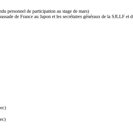
du personnel de participation au stage de mars)
bassade de France au Japon et les secrétaires généraux de la SJLLF et 
ec)
ec)