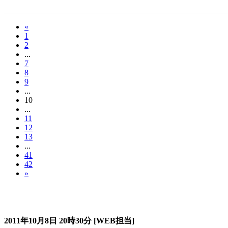
«
1
2
...
7
8
9
...
10
...
11
12
13
...
41
42
»
過去のスタージュ
2011年10月8日
20時30分
[WEB担当]