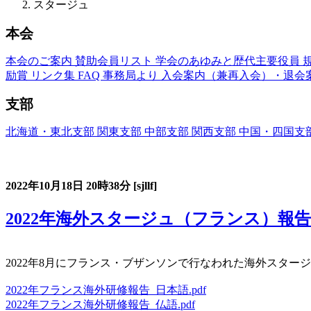
スタージュ
本会
本会のご案内
賛助会員リスト
学会のあゆみと歴代主要役員
励賞
リンク集
FAQ
事務局より
入会案内（兼再入会）・退会
支部
北海道・東北支部
関東支部
中部支部
関西支部
中国・四国支
フランス語教育国内スタージュ(Stage)
2022年10月18日
20時38分
[sjllf]
2022年海外スタージュ（フランス）報告
2022年8月にフランス・ブザンソンで行なわれた海外スター
2022年フランス海外研修報告_日本語.pdf
2022年フランス海外研修報告_仏語.pdf