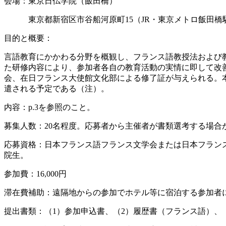
会場：東京日仏学院（飯田橋）
東京都新宿区市谷船河原町15（JR・東京メトロ飯田橋駅
目的と概要：
言語教育にかかわる分野を概観し、フランス語教授法および
た研修内容により、参加者各自の教育活動の実情に即して改
会、在日フランス大使館文化部による修了証が与えられる。本
遣される予定である（注）。
内容：p.3を参照のこと。
募集人数：20名程度。応募者から主催者が書類選考する場合
応募資格：日本フランス語フランス文学会または日本フラン
院生。
参加費：16,000円
滞在費補助：遠隔地からの参加でホテル等に宿泊する参加者には
提出書類：（1）参加申込書、（2）履歴書（フランス語）、