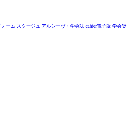
フォーム
スタージュ
アルシーヴ・学会誌
cahier電子版
学会奨