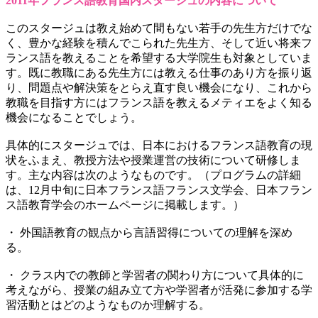
2011年フランス語教育国内スタージュの内容について
このスタージュは教え始めて間もない若手の先生方だけでな
く、豊かな経験を積んでこられた先生方、そして近い将来フ
ランス語を教えることを希望する大学院生も対象としていま
す。既に教職にある先生方には教える仕事のあり方を振り返
り、問題点や解決策をとらえ直す良い機会になり、これから
教職を目指す方にはフランス語を教えるメティエをよく知る
機会になることでしょう。
具体的にスタージュでは、日本におけるフランス語教育の現
状をふまえ、教授方法や授業運営の技術について研修しま
す。主な内容は次のようなものです。（プログラムの詳細
は、12月中旬に日本フランス語フランス文学会、日本フラン
ス語教育学会のホームページに掲載します。）
・ 外国語教育の観点から言語習得についての理解を深め
る。
・ クラス内での教師と学習者の関わり方について具体的に
考えながら、授業の組み立て方や学習者が活発に参加する学
習活動とはどのようなものか理解する。