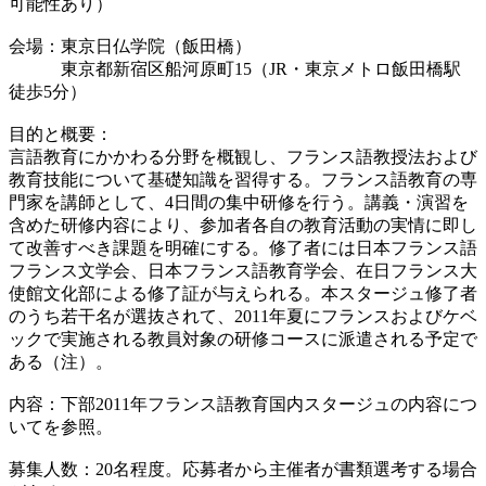
可能性あり）
会場：東京日仏学院（飯田橋）
東京都新宿区船河原町15（JR・東京メトロ飯田橋駅
徒歩5分）
目的と概要：
言語教育にかかわる分野を概観し、フランス語教授法および
教育技能について基礎知識を習得する。フランス語教育の専
門家を講師として、4日間の集中研修を行う。講義・演習を
含めた研修内容により、参加者各自の教育活動の実情に即し
て改善すべき課題を明確にする。修了者には日本フランス語
フランス文学会、日本フランス語教育学会、在日フランス大
使館文化部による修了証が与えられる。本スタージュ修了者
のうち若干名が選抜されて、2011年夏にフランスおよびケベ
ックで実施される教員対象の研修コースに派遣される予定で
ある（注）。
内容：下部2011年フランス語教育国内スタージュの内容につ
いてを参照。
募集人数：20名程度。応募者から主催者が書類選考する場合