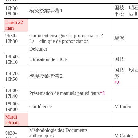
国枝 明
16h30-
模擬授業準備 1
18h00
平松 西
Lundi 22
mars
9h30-
Comment enseigner la prononciation?
鵜沢
12h30
La clinique de prononciation
Déjeuner
13h40-
国枝
Utilisation de TICE
15h10
国枝 明
15h20-
模擬授業準備 2
野 平
16h50
*2
17h00-
Présentation de manuels par éditeurs
*3
17h40
18h00-
Conférence
M.Puren
19h00
Mardi
23mars
Méthodologie des Documents
9h30-
authentiques
M.Canier