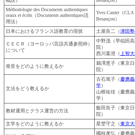
概説）
Besançon）
Méthodologie des Documents authentiques
Yves Canier（CLA 
oraux et écrits（Documents authentiques活
Besançon）
用法）
日本におけるフランス語教育の現状
土屋良二（
津田塾
中野茂（早稲田高
ＣＥＣＲ（ヨーロッパ言語共通参照枠）
院）
について
西川葉澄（
上智大
鵜澤恵子（東京日
発音をどのように教えるか
院）
古石篤子（
慶應義
学
）
文法をどう教えるか
山根祐佳（慶應義
学）
飯田良子（東京日
教材運用とクラス運営の方法
院）
文学をどのように教えるか
星埜守之（
東京大
國枝孝弘（慶應義