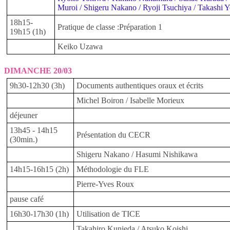
Muroi / Shigeru Nakano / Ryoji Tsuchiya / Takashi 
18h15-
Pratique de classe :Préparation 1
19h15 (1h)
Keiko Uzawa
DIMANCHE 20/03
9h30-12h30 (3h)
Documents authentiques oraux et écrits
Michel Boiron / Isabelle Morieux
déjeuner
13h45 - 14h15
Présentation du CECR
(30min.)
Shigeru Nakano / Hasumi Nishikawa
14h15-16h15 (2h)
Méthodologie du FLE
Pierre-Yves Roux
pause café
16h30-17h30 (1h)
Utilisation de TICE
Takahiro Kunieda / Atsuko Koishi