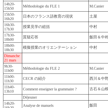
14h20-
Méthodologie du FLE 1
M.Canier
15h50
15h50-
日本のフランス語教育の現状
土屋
16h20
16h30-
授業見学の総括
中村
17h30
17h30-
質疑応答
飯田＆中
18h00
18h00-
模擬授業のオリエンテーション
中村
18h30
Dimanche
21 mars
9h30-
Méthodologie du FLE 2
M.Canier
11h00
11h00-
CECR の紹介
西川＆中
11h30
11h40-
古石＆山
Comment enseigner la grammaire ?
13h10
Déjeuner
14h20-
飯田
Analyse de manuels
16h20