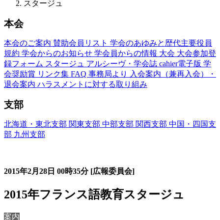
スタージュ
本会
本会のご案内
賛助会員リスト
学会のあゆみと歴代主要役員
規約
学会からのお知らせ
学会員からの情報
大会
大会参加登
録フォーム
スタージュ
アルシーヴ・学会誌
cahier電子版
学
会奨励賞
リンク集
FAQ
事務局より
入会案内（兼再入会）・
退会案内
ハラスメントに対する取り組み
支部
北海道・東北支部
関東支部
中部支部
関西支部
中国・四国支
部
九州支部
フランス語教育国内スタージュ(Stage)
2015年2月28日
00時35分
[広報委員会]
2015年フランス語教育スタージュ
案内