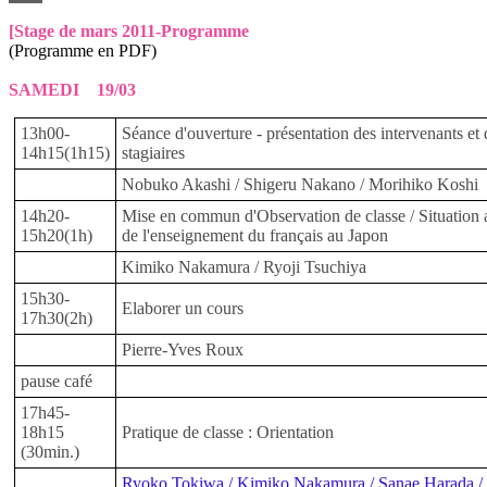
[Stage de mars 2011-Programme
(Programme en PDF)
SAMEDI 19/03
13h00-
Séance d'ouverture - présentation des intervenants et 
14h15(1h15)
stagiaires
Nobuko Akashi / Shigeru Nakano / Morihiko Koshi
14h20-
Mise en commun d'Observation de classe / Situation a
15h20(1h)
de l'enseignement du français au Japon
Kimiko Nakamura / Ryoji Tsuchiya
15h30-
Elaborer un cours
17h30(2h)
Pierre-Yves Roux
pause café
17h45-
18h15
Pratique de classe : Orientation
(30min.)
Ryoko Tokiwa / Kimiko Nakamura / Sanae Harada /