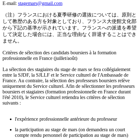
E-mail:
stagemars@gmail.com
（注）フランスにおける夏季研修の選抜については、原則と
して教歴のある方を対象としており、フランス大使館文化部
から下記の基準が示されています。フランスへの派遣を希望
して決定した場合には、正当な理由なく辞退することはでき
ません。
Critères de sélection des candidats boursiers à la formation
professionnelle en France (juillet/août)
La sélection des stagiaires du stage de mars se fera collégialement
entre la SJDF, la SJLLF et le Service culturel de l'Ambassade de
France. Au contraire, la sélection des professeurs boursiers relève
uniquement du Service culturel. Afin de sélectionner les professeurs
boursiers et stagiaires (formation professionnelle en France durant
l'été 2010), le Service culturel retiendra les critères de sélection
suivants :
l'expérience professionnelle antérieure du professeur
la participation au stage de mars (on demandera un court
compte rendu personnel de participation au stage de mars)