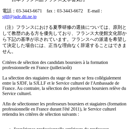
電話：03-3443-6671 fax：03-3443-6672 E-mail :
sjllf@jade.dti.ne.jp
（注）フランスにおける夏季研修の選抜については、原則と
して教歴のある方を優先しており、フランス大使館文化部か
ら下記の基準が示されています。フランスへの派遣を希望し
て決定した場合には、正当な理由なく辞退することはできま
せん。
Critères de sélection des candidats boursiers à la formation
professionnelle en France (juillet/août)
La sélection des stagiaires du stage de mars se fera collégialement
entre la SJDF, la SJLLF et le Service culturel de l'Ambassade de
France. Au contraire, la sélection des professeurs boursiers relève du
Service culturel.
Afin de sélectionner les professeurs boursiers et stagiaires (formation
professionnelle en France durant l'été 2011), le Service culturel
retiendra les critères de sélection suivants :