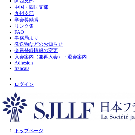
関西支部
中国・四国支部
九州支部
学会奨励賞
リンク集
FAQ
事務局より
発送物などのお知らせ
会員登録情報の変更
入会案内（兼再入会）・退会案内
Adhésion
français
ログイン
トップページ