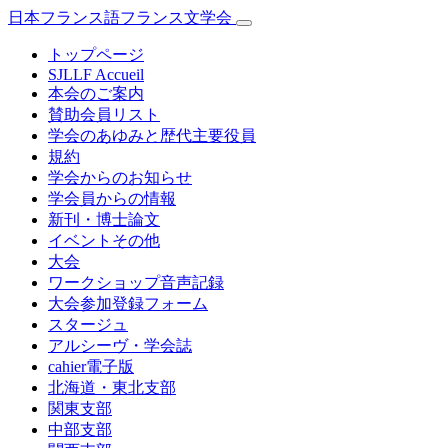
日本フランス語フランス文学会
トップページ
SJLLF Accueil
本会のご案内
賛助会員リスト
学会のあゆみと歴代主要役員
規約
学会からのお知らせ
学会員からの情報
新刊・博士論文
イベントその他
大会
ワークショップ音声記録
大会参加登録フォーム
スタージュ
アルシーヴ・学会誌
cahier電子版
北海道・東北支部
関東支部
中部支部