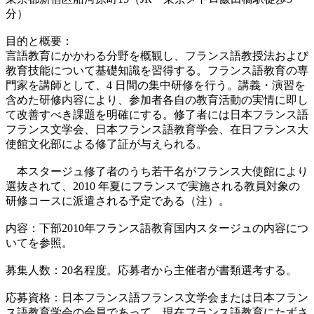
分）
目的と概要：
言語教育にかかわる分野を概観し、フランス語教授法および
教育技能について基礎知識を習得する。フランス語教育の専
門家を講師として、4 日間の集中研修を行う。講義・演習を
含めた研修内容により、参加者各自の教育活動の実情に即し
て改善すべき課題を明確にする。修了者には日本フランス語
フランス文学会、日本フランス語教育学会、在日フランス大
使館文化部による修了証が与えられる。
本スタージュ修了者のうち若干名がフランス大使館により
選抜されて、2010 年夏にフランスで実施される教員対象の
研修コースに派遣される予定である（注）。
内容：下部2010年フランス語教育国内スタージュの内容につ
いてを参照。
募集人数：20名程度。応募者から主催者が書類選考する。
応募資格：日本フランス語フランス文学会または日本フラン
ス語教育学会の会員であって、現在フランス語教育にたずさ