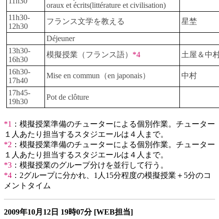
11h30
oraux et écrits(littérature et civilisation)
11h30-
フランス文学を教える
星埜
12h30
Déjeuner
13h30-
模擬授業（フランス語）
*4
土屋＆中
16h30
16h30-
Mise en commun（en japonais）
中村
17h40
17h45-
Pot de clôture
19h30
*1
：模擬授業準備のチューターによる個別作業。チューター
１人あたり担当するスタジエールは４人まで。
*2
：模擬授業準備のチューターによる個別作業。チューター
１人あたり担当するスタジエールは４人まで。
*3
：模擬授業のグループ分けを並行して行う。
*4
：2グループに分かれ、1人15分程度の模擬授業＋5分のコ
メントタイム
2009年10月12日
19時07分
[WEB担当]