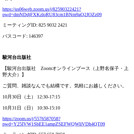
https://us06web.zoom.us/j/82590322421?
pwd=dmNDdjFXKzloRU83cm1BNm9aQ2JOZz09
ミーティング
ID: 825 9032 2421
パスコード
: 146397
駿河台出版社
【駿河台出版社
Zoom
オンラインブース（上野名保子・上
野大介）】
ご質問、雑談なんでも結構です。気軽にお越しください。
10月
30
日（土）
12:30-17:15
10月
31
日（日）
10:30-15:10
https://zoom.us/j/5576587058?
pwd=Y25IVW1SbEE1ampZSEFWQWliVDh4QT09