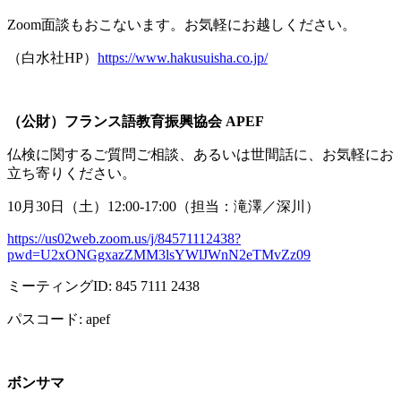
Zoom面談もおこないます。お気軽にお越しください。
（白水社
HP
）
https://www.hakusuisha.co.jp/
（公財）フランス語教育振興協会
APEF
仏検に関するご質問ご相談、あるいは世間話に、お気軽にお
立ち寄りください。
10月
30
日（土）
12:00-17:00
（担当：滝澤／深川）
https://us02web.zoom.us/j/84571112438?
pwd=U2xONGgxazZMM3lsYWlJWnN2eTMvZz09
ミーティング
ID: 845 7111 2438
パスコード
: apef
ボンサマ