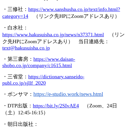
・三修社：
https://www.sanshusha.co.jp/text/info.html?
category=14
（リンク先
HP
に
Zoom
アドレスあり）
・白水社：
https://www.hakusuisha.co.jp/news/n37371.html
（リン
ク先
HP
に
Zoom
アドレスあり） 当日連絡先：
text@hakusuisha.co.jp
・第三書房：
https://www.daisan-
shobo.co.jp/company/c1615.html
・三省堂：
https://dictionary.sanseido-
publ.co.jp/sjllf_2020
https://e-studio.work/news.
html
・ボンサマ：
・
DTP
出版：
https://bit.ly/2SIvAE4
（
Zoom
、
24
日
（土）
12:45-16:15
）
・朝日出版社：