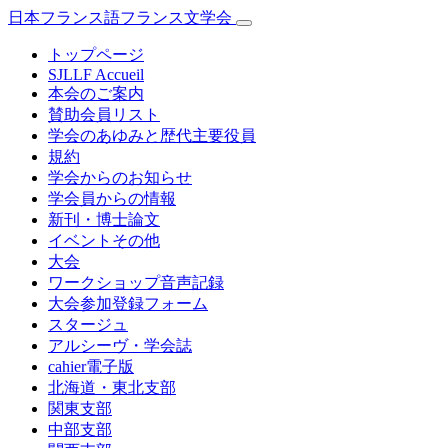
日本フランス語フランス文学会
トップページ
SJLLF Accueil
本会のご案内
賛助会員リスト
学会のあゆみと歴代主要役員
規約
学会からのお知らせ
学会員からの情報
新刊・博士論文
イベントその他
大会
ワークショップ音声記録
大会参加登録フォーム
スタージュ
アルシーヴ・学会誌
cahier電子版
北海道・東北支部
関東支部
中部支部