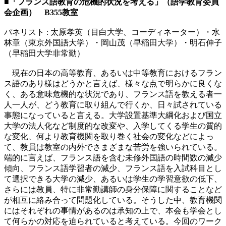
■「フランス語教育の危機的状況を考える」（語学教育委員
会企画） B355教室
パネリスト : 太原孝英（目白大学、コーディネーター）・水
林章（東京外国語大学）・岡山茂（早稲田大学）・明石伸子
（早稲田大学非常勤）
現在の日本の高等教育、あるいは中等教育におけるフラン
ス語のあり様はどうかと言えば、様々な点で明らかに良くな
く、ある意味危機的な状況であり、フランス語を教える者一
人一人が、どう教育に取り組んで行くか、日々試されている
事態になっていると言える。大学設置基準大綱化および国立
大学の法人化など制度的な改変や、入学してくる学生の質的
な変化、何より教育機関を取り巻く社会の変化などによっ
て、教員は教室の内外でさまざまな苦労を強いられている。
端的に言えば、フランス語を含む未修外国語の時間数の減少
傾向、フランス語学習者の減少、フランス語を入試科目とし
て選択できる大学の減少、あるいは学生の学習意欲の低下、
さらには教員、特に非常勤講師の身分保障に関することなど
が相互に絡み合って問題化している。そうした中、教育機関
にはそれぞれの事情があるのは承知の上で、本会も学会とし
て何らかの対応を迫られていると考えている。今回のワーク