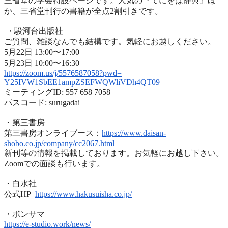
三省堂の学会特設ページです。人気の『てにをは辞典』ほ
か、
三省堂刊行の書籍が全点2割引きです。
・駿河台出版社
ご質問、雑談なんでも結構です。気軽にお越しください。
5月22日 13:00〜17:00
5月23日 10:00〜16:30
https://zoom.us/j/5576587058?
pwd=
Y25IVW1SbEE1ampZSEFWQWliVDh4QT
09
ミーティングID: 557 658 7058
パスコード: surugadai
・第三書房
第三書房オンライブース：
https://www.
daisan-
shobo.co.jp/company/
cc2067.html
新刊等の情報を掲載しております。お気軽にお越し下さい。
Zoomでの面談も行います。
・白水社
公式HP
https://www.hakusuisha.
co.jp/
・ボンサマ
https://e-studio.work/news/