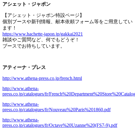
アシェット・ジャポン
【アシェット・ジャポン特設ページ】
個別ブースや新刊情報、献本依頼フォーム等をご用意してい
ます！
https://www.hachette-japon.jp/gakkai2021
雑談やご質問など、何でもどうぞ！
ブースでお待ちしています。
アティーナ・プレス
http://www.athena-press.co.jp/french.html
http://www.athena-
press.co.jp/catalogues/fr/French%20Department%20Store%20Catal
http://www.athena-
press.co.jp/catalogues/fr/Nouveau%20Paris%201860.pdf
http://www.athena-
press.co.jp/catalogues/fr/Octave%20Uzanne%20(FS7-9).pdf