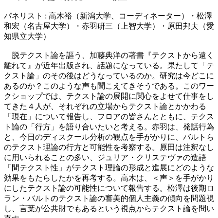
パネリスト : 高木裕（新潟大学、コーディネーター）・松澤
和宏（名古屋大学）・赤羽研三（上智大学）・原田邦夫（愛
知県立大学）
脱テクスト論を謳う、加藤典洋の著書『テクストから遠く
離れて』が近年出版され、話題になっている。果たして「テ
クスト論」のその後はどうなっているのか。研究は今どこに
あるのか？このような声も聞こえてきそうである。このワー
クショップでは、テクスト論の展開に関心をよせて仕事をし
てきた４人が、それぞれの立場からテクスト論とかかわる
「現在」について報告し、フロアの皆さんとともに、テクス
ト論の「行方」を語り合いたいと考える。赤羽は、発話行為
と、今日のディスクール分析の観点を手がかりに、バルトら
のテクスト理論の行方と可能性を考察する。原田は注釈なし
に用いられることの多い、ジュリア・クリステヴァの造語
「間テクスト性」がテクスト理論の形成と進展にどのような
効果をもたらしたかを再考する。高木は、＜声＞を手がかり
にしたテクスト論の可能性について報告する。松澤は後期ロ
ラン・バルトのテクスト論の審美的個人主義の傾向を問題視
し、言葉が公共財でもあるという視点からテクスト論を問い