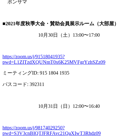
ボンサマ
■2021
年度秋季大会・賛助会員展示ルーム（大部屋）
10月
30
日（土）
13:00
〜
17:00
https://zoom.us/j/91518041935?
pwd=L1ZITzdXQUNmT0x6K25MVFgrYzhSZz09
ミーティング
ID: 915 1804 1935
パスコード
: 392311
10月
31
日（日）
12:00
〜
16:40
https://zoom.us/j/98174029250?
pwd=S3V3cnBIQTJFRFAvc21QaXIwT3Rhdz09