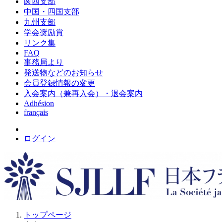
関西支部
中国・四国支部
九州支部
学会奨励賞
リンク集
FAQ
事務局より
発送物などのお知らせ
会員登録情報の変更
入会案内（兼再入会）・退会案内
Adhésion
français
ログイン
トップページ