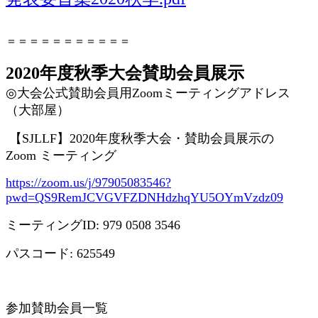
＝＝＝＝＝＝＝＝＝＝＝
2020年度秋季大会賛助会員展示
◎
大会公式賛助会員用
Zoom
ミーティングアドレス
（大部屋）
【
SJLLF
】
2020
年度秋季大会・賛助会員展示の
Zoom
ミーティング
https://zoom.us/j/97905083546?
pwd=QS9RemJCVGVFZDNHdzhqYU5OYmVzdz09
ミーティング
ID: 979 0508 3546
パスコード
: 625549
参加賛助会員一覧