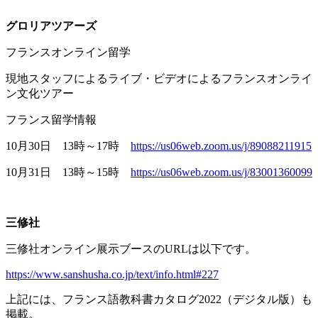
グロリアツアーズ
フランスオンライン留学
現地スタッフによるライブ・ビデオによるフランスオンライ
ン文化ツアー
フランス留学情報
10月
30
日
13
時～
17
時
https://us06web.zoom.us/j/89088211915
10月
31
日
13
時～
15
時
https://us06web.zoom.us/j/83001360099
三修社
三修社オンライン展示ブースの
URL
は以下です。
https://www.sanshusha.co.jp/text/info.html#227
上記には、フランス語教科書カタログ
2022
（デジタル版）も
掲載。