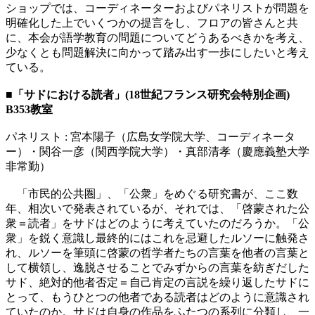
ショップでは、コーディネーターおよびパネリストが問題を
明確化した上でいくつかの提言をし、フロアの皆さんと共
に、本会が語学教育の問題についてどうあるべきかを考え、
少なくとも問題解決に向かって踏み出す一歩にしたいと考え
ている。
■「サドにおける読者」(18世紀フランス研究会特別企画)
B353教室
パネリスト : 宮本陽子（広島女学院大学、コーディネータ
ー）・関谷一彦（関西学院大学）・真部清孝（慶應義塾大学
非常勤）
「市民的公共圏」、「公衆」をめぐる研究書が、ここ数
年、相次いで発表されているが、それでは、「啓蒙された公
衆＝読者」をサドはどのように考えていたのだろうか。「公
衆」を鋭く意識し最終的にはこれを忌避したルソーに触発さ
れ、ルソーを筆頭に啓蒙の哲学者たちの言葉を他者の言葉と
して横領し、逸脱させることでみずからの言葉を紡ぎだした
サド、絶対的他者否定＝自己肯定の言説を繰り返したサドに
とって、もうひとつの他者である読者はどのように意識され
ていたのか。サドは自身の作品をふたつの系列に分類し、一