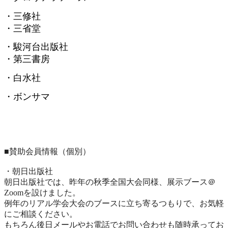
・三修社
・三省堂
・駿河台出版社
・第三書房
・白水社
・ボンサマ
■賛助会員情報（個別）
・朝日出版社
朝日出版社では、昨年の秋季全国大会同様、展示ブース＠
Zoomを設けました。
例年のリアル学会大会のブースに立ち寄るつもりで、
お気軽
にご相談ください。
もちろん後日メールやお電話でお問い合わせも随時承ってお