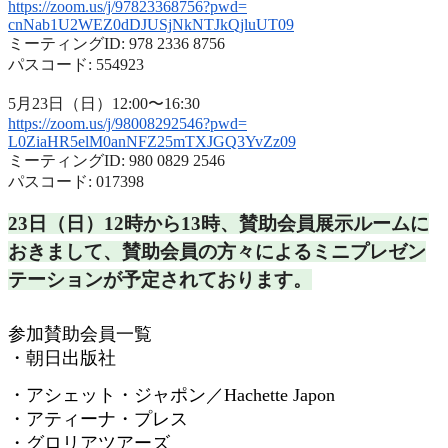
https://zoom.us/j/97823368756?
pwd=
cnNab1U2WEZ0dDJUSjNkNTJkQjluUT
09
ミーティングID: 978 2336 8756
パスコード: 554923
5月23日（日）12:00〜16:30
https://zoom.us/j/98008292546?
pwd=
L0ZiaHR5elM0anNFZ25mTXJGQ3YvZz
09
ミーティングID: 980 0829 2546
パスコード: 017398
23日（日）12時から13時、
賛助会員展示ルームに
おきまして、
賛助会員の方々によるミニプレゼン
テーションが予定されておりま
す。
参加賛助会員一覧
・朝日出版社
・アシェット・ジャポン／
Hachette Japon
・アティーナ・プレス
・グロリアツアーズ