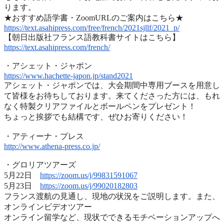
ります
。
★おすすめ語学書・ZoomURLのご案内はこちら★
https://text.asahipress.com/
free/french/2021sjllf/2021_p/
【朝日出版社フランス語教科書サイトはこちら】
https://text.asahipress.com/
french/
・アシェット・ジャポン
https://www.hachette-japon.jp/
stand2021
アシェット・ジャポンでは、
大会期間中専用ブースを用意し
て皆様をお待ちしております。
来てくださった方には、
もれ
なく特製クリアファイルとボールペンをプレゼント！
ちょっと挨拶でも結構です、ぜひお寄りください！
・アティーナ・プレス
http://www.athena-press.co.jp/
・グロリアツアーズ
5月22日
https://zoom.us/j/99831591067
5月23日
https://zoom.us/j/99020182803
フランス渡航の見通し、現地の状況をご説明します。また、
オンラインビデオツアー
オンライン留学など、
現状でできるモチベーションアップへ