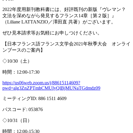
2022年度用新刊教科書には、好評既刊の新版『ヴレマン？
文法を深めながら発見するフランス
14
章［第２版］』
（
Liliane LATTANZIO
／澤田直 共著）がございます。
ぜひ見本請求等お気軽にお申しつけください。
【日本フランス語フランス文学会
2021
年秋季大会 オンライ
ンブースのご案内】
◇
10/30
（土）
時間：
12:00-17:30
https://us06web.zoom.us/j/88615114609?
pwd=alg3ZnZPTmhCMUIyQlBjMUNaTGdmdz09
ミーティング
ID: 886 1511 4609
パスコード
: 053876
◇
10/31
（日）
時間：
12:00-15:30