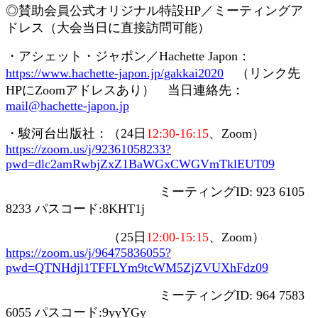
◎賛助会員
公式オリジナル特設
HP
／ミーティングア
ドレス（大会当日に直接訪問可能）
・アシェット・ジャポン／
Hachette Japon
：
https://www.hachette-japon.jp/gakkai2020
（リンク先
HP
に
Zoom
アドレスあり） 当日連絡先：
mail@hachette-japon.jp
・駿河台出版社：（
24
日
12:30-16:15
、
Zoom
）
https://zoom.us/j/92361058233?
pwd=dlc2amRwbjZxZ1BaWGxCWGVmTklEUT09
ミーティング
ID: 923 6105
8233
パスコード
:8KHT1j
（
25
日
12:00-15:15
、
Zoom
）
https://zoom.us/j/96475836055?
pwd=QTNHdjl1TFFLYm9tcWM5ZjZVUXhFdz09
ミーティング
ID: 964 7583
6055
パスコード
:9yyYGy