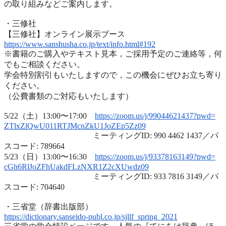
の取り組みなどご案内します
。
・三修社
【三修社】オンライン展示ブース
https://www.sanshusha.co.jp/
text/info.html#192
※書籍のご購入やテキスト見本，ご採用予定のご連絡等，
何
でもご相談ください。
学会特別割引もいたしますので，
この機会にぜひお立ち寄り
ください。
（公費書類のご対応もいたします）
5/22（土）13:00〜17:00
https://zoom.us/j/99044621437?
pwd=
ZTlxZlQwU011RTJMcnZkU1JoZEp5Zz
09
ミーティングID: 990 4462 1437／パ
スコード: 789664
5/23（日）13:00〜16:30
https://zoom.us/j/93378163149?
pwd=
cGh6RlJoZFhUakdFLzNXR1Z2cXUwdz
09
ミーティングID: 933 7816 3149／パ
スコード: 704640
・三省堂（辞書出版部）
https://dictionary.sanseido-
publ.co.jp/sjllf_spring_2021