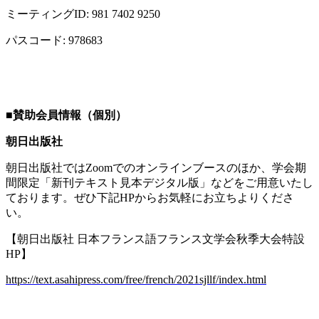
ミーティング
ID: 981 7402 9250
パスコード
: 978683
■
賛助会員情報（個別）
朝日出版社
朝日出版社では
Zoom
でのオンラインブースのほか、学会期
間限定「新刊テキスト見本デジタル版」などをご用意いたし
ております。ぜひ下記
HP
からお気軽にお立ちよりくださ
い。
【朝日出版社 日本フランス語フランス文学会秋季大会特設
HP
】
https://text.asahipress.com/free/french/2021sjllf/index.html