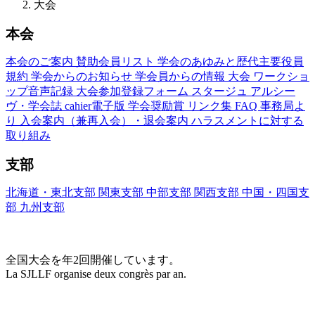
大会
本会
本会のご案内
賛助会員リスト
学会のあゆみと歴代主要役員
規約
学会からのお知らせ
学会員からの情報
大会
ワークショ
ップ音声記録
大会参加登録フォーム
スタージュ
アルシー
ヴ・学会誌
cahier電子版
学会奨励賞
リンク集
FAQ
事務局よ
り
入会案内（兼再入会）・退会案内
ハラスメントに対する
取り組み
支部
北海道・東北支部
関東支部
中部支部
関西支部
中国・四国支
部
九州支部
大会(Congrès)
全国大会を年2回開催しています。
La SJLLF organise deux congrès par an.
大会カレンダー