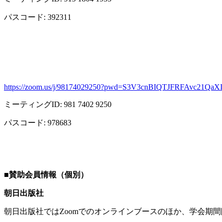
パスコード
: 392311
https://zoom.us/j/98174029250?pwd=S3V3cnBIQTJFRFAvc21Qa
ミーティング
ID: 981 7402 9250
パスコード
: 978683
■
賛助会員情報（個別）
朝日出版社
朝日出版社では
Zoom
でのオンラインブースのほか、学会期間