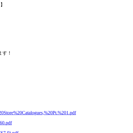
P
】
ます！
t%20Store%20Catalogues,%20Pt.%201.pdf
60.pdf
FS7-9).pdf