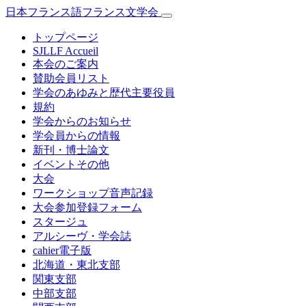
日本フランス語フランス文学会
トップページ
SJLLF Accueil
本会のご案内
賛助会員リスト
学会のあゆみと歴代主要役員
規約
学会からのお知らせ
学会員からの情報
新刊・博士論文
イベントその他
大会
ワークショップ音声記録
大会参加登録フォーム
スタージュ
アルシーヴ・学会誌
cahier電子版
北海道・東北支部
関東支部
中部支部