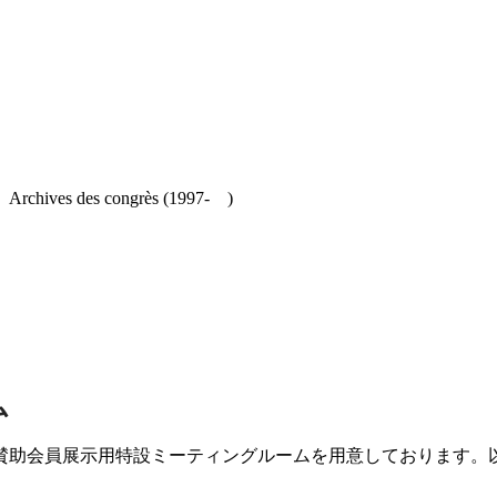
es congrès (1997- )
ム
賛助会員展示用特設ミーティングルームを用意しております。