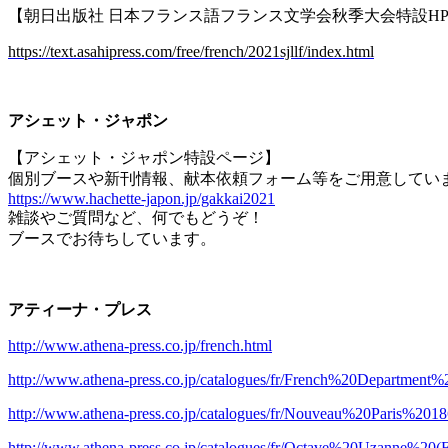
【朝日出版社 日本フランス語フランス文学会秋季大会特設
H
https://text.asahipress.com/free/french/2021sjllf/index.html
アシェット・ジャポン
【アシェット・ジャポン特設ページ】
個別ブースや新刊情報、献本依頼フォーム等をご用意してい
https://www.hachette-japon.jp/gakkai2021
雑談やご質問など、何でもどうぞ！
ブースでお待ちしています。
アティーナ・プレス
http://www.athena-press.co.jp/french.html
http://www.athena-press.co.jp/catalogues/fr/French%20Departmen
http://www.athena-press.co.jp/catalogues/fr/Nouveau%20Paris%2018
http://www.athena-press.co.jp/catalogues/fr/Octave%20Uzanne%20(