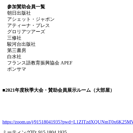
参加賛助会員一覧
朝日出版社
アシェット・ジャポン
アティーナ・プレス
グロリアツアーズ
三修社
駿河台出版社
第三書房
白水社
フランス語教育振興協会 APEF
ボンサマ
■2021
年度秋季大会・賛助会員展示ルーム（大部屋）
https://zoom.us/j/91518041935?pwd=L1ZITzdXQUNmT0x6K25M
ミーティング
ID: 915 1804 1935