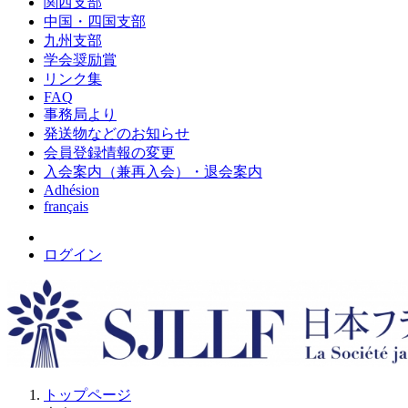
関西支部
中国・四国支部
九州支部
学会奨励賞
リンク集
FAQ
事務局より
発送物などのお知らせ
会員登録情報の変更
入会案内（兼再入会）・退会案内
Adhésion
français
ログイン
トップページ