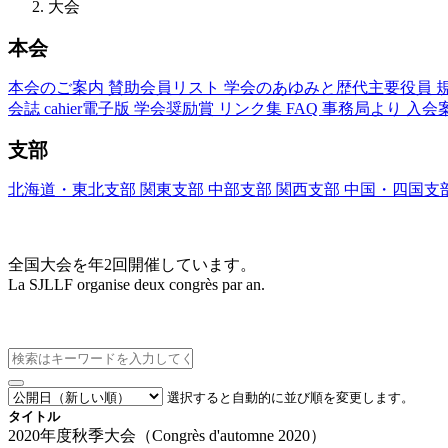
大会
本会
本会のご案内
賛助会員リスト
学会のあゆみと歴代主要役員
会誌
cahier電子版
学会奨励賞
リンク集
FAQ
事務局より
入会
支部
北海道・東北支部
関東支部
中部支部
関西支部
中国・四国支
大会(Congrès)
全国大会を年2回開催しています。
La SJLLF organise deux congrès par an.
大会カレンダー
選択すると自動的に並び順を変更します。
タイトル
2020年度秋季大会（Congrès d'automne 2020）