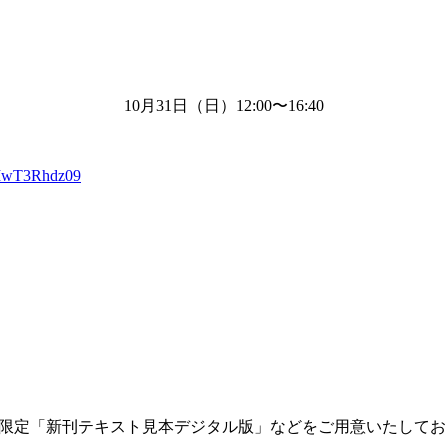
10月
31
日（日）
12:00
〜
16:40
XIwT3Rhdz09
限定「新刊テキスト見本デジタル版」などをご用意いたしてお