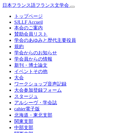
日本フランス語フランス文学会
トップページ
SJLLF Accueil
本会のご案内
賛助会員リスト
学会のあゆみと歴代主要役員
規約
学会からのお知らせ
学会員からの情報
新刊・博士論文
イベントその他
大会
ワークショップ音声記録
大会参加登録フォーム
スタージュ
アルシーヴ・学会誌
cahier電子版
北海道・東北支部
関東支部
中部支部