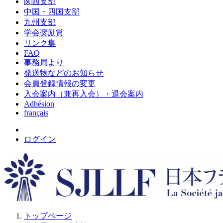
関西支部
中国・四国支部
九州支部
学会奨励賞
リンク集
FAQ
事務局より
発送物などのお知らせ
会員登録情報の変更
入会案内（兼再入会）・退会案内
Adhésion
français
ログイン
トップページ