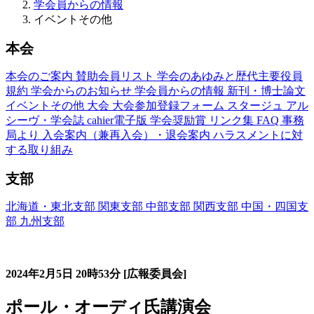
学会員からの情報
イベントその他
本会
本会のご案内
賛助会員リスト
学会のあゆみと歴代主要役員
規約
学会からのお知らせ
学会員からの情報
新刊・博士論文
イベントその他
大会
大会参加登録フォーム
スタージュ
アル
シーヴ・学会誌
cahier電子版
学会奨励賞
リンク集
FAQ
事務
局より
入会案内（兼再入会）・退会案内
ハラスメントに対
する取り組み
支部
北海道・東北支部
関東支部
中部支部
関西支部
中国・四国支
部
九州支部
イベントその他関連情報(Autres Informations)
2024年2月5日
20時53分
[広報委員会]
ポール・オーディ氏講演会