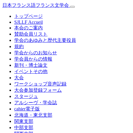
日本フランス語フランス文学会
トップページ
SJLLF Accueil
本会のご案内
賛助会員リスト
学会のあゆみと歴代主要役員
規約
学会からのお知らせ
学会員からの情報
新刊・博士論文
イベントその他
大会
ワークショップ音声記録
大会参加登録フォーム
スタージュ
アルシーヴ・学会誌
cahier電子版
北海道・東北支部
関東支部
中部支部