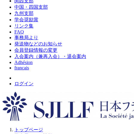
関西支部
中国・四国支部
九州支部
学会奨励賞
リンク集
FAQ
事務局より
発送物などのお知らせ
会員登録情報の変更
入会案内（兼再入会）・退会案内
Adhésion
français
ログイン
トップページ