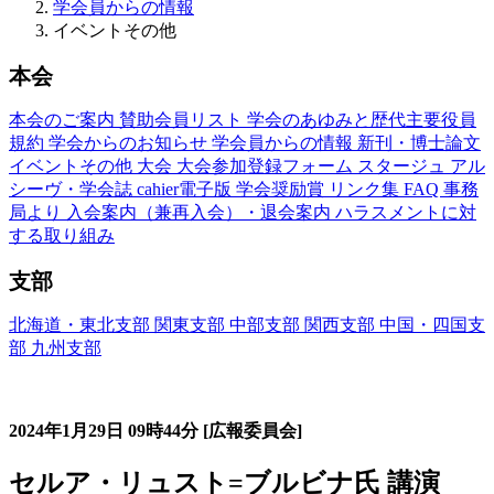
学会員からの情報
イベントその他
本会
本会のご案内
賛助会員リスト
学会のあゆみと歴代主要役員
規約
学会からのお知らせ
学会員からの情報
新刊・博士論文
イベントその他
大会
大会参加登録フォーム
スタージュ
アル
シーヴ・学会誌
cahier電子版
学会奨励賞
リンク集
FAQ
事務
局より
入会案内（兼再入会）・退会案内
ハラスメントに対
する取り組み
支部
北海道・東北支部
関東支部
中部支部
関西支部
中国・四国支
部
九州支部
イベントその他関連情報(Autres Informations)
2024年1月29日
09時44分
[広報委員会]
セルア・リュスト=ブルビナ氏 講演