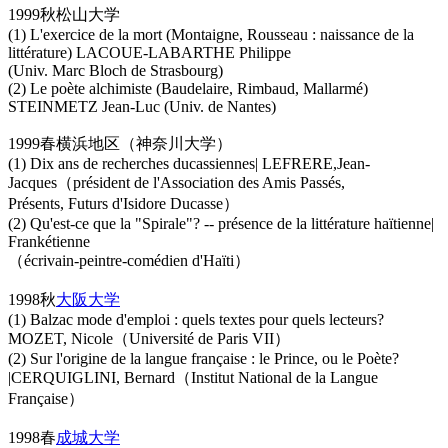
1999秋松山大学
(1) L'exercice de la mort (Montaigne, Rousseau : naissance de la
littérature) LACOUE-LABARTHE Philippe
(Univ. Marc Bloch de Strasbourg)
(2) Le poète alchimiste (Baudelaire, Rimbaud, Mallarmé)
STEINMETZ Jean-Luc (Univ. de Nantes)
1999春横浜地区（神奈川大学）
(1) Dix ans de recherches ducassiennes| LEFRERE,Jean-
Jacques（président de l'Association des Amis Passés,
Présents, Futurs d'Isidore Ducasse）
(2) Qu'est-ce que la "Spirale"? -- présence de la littérature haïtienne|
Frankétienne
（écrivain-peintre-comédien d'Haïti）
1998秋
大阪大学
(1) Balzac mode d'emploi : quels textes pour quels lecteurs?
MOZET, Nicole（Université de Paris VII）
(2) Sur l'origine de la langue française : le Prince, ou le Poète?
|CERQUIGLINI, Bernard（Institut National de la Langue
Française）
1998春
成城大学