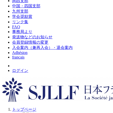
関西支部
中国・四国支部
九州支部
学会奨励賞
リンク集
FAQ
事務局より
発送物などのお知らせ
会員登録情報の変更
入会案内（兼再入会）・退会案内
Adhésion
français
ログイン
トップページ