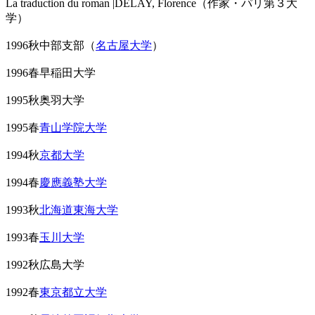
La traduction du roman |DELAY, Florence（作家・パリ第３大
学）
1996秋中部支部（
名古屋大学
）
1996春早稲田大学
1995秋奥羽大学
1995春
青山学院大学
1994秋
京都大学
1994春
慶應義塾大学
1993秋
北海道東海大学
1993春
玉川大学
1992秋広島大学
1992春
東京都立大学