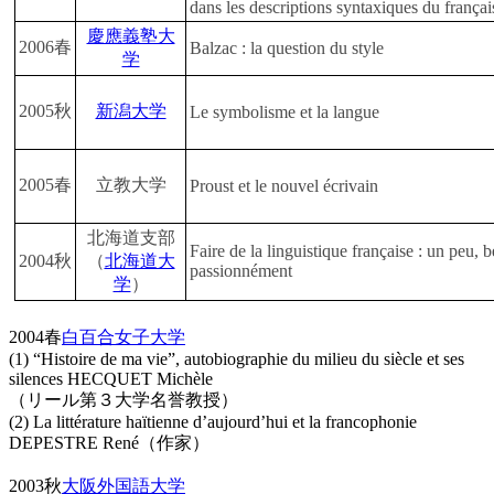
dans les descriptions syntaxiques du françai
慶應義塾大
2006春
Balzac : la question du style
学
2005秋
新潟大学
Le symbolisme et la langue
2005春
立教大学
Proust et le nouvel écrivain
北海道支部
Faire de la linguistique française : un peu, 
2004秋
（
北海道大
passionnément
学
）
2004春
白百合女子大学
(1) “Histoire de ma vie”, autobiographie du milieu du siècle et ses
silences HECQUET Michèle
（リール第３大学名誉教授）
(2) La littérature haïtienne d’aujourd’hui et la francophonie
DEPESTRE René（作家）
2003秋
大阪外国語大学