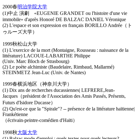
2000春
明治学院大学
(1)中止 演劇 «EUGENIE GRANDET ou l'histoire d'une vie
immobile» d'après Honoré DE BALZAC DANIEL Véronique
(2) L'espace et son expression en français BORILLO Andrée（ト
ゥルーズ大学）
1999秋松山大学
(1) L'exercice de la mort (Montaigne, Rousseau : naissance de la
littérature) LACOUE-LABARTHE Philippe
(Univ. Marc Bloch de Strasbourg)
(2) Le poète alchimiste (Baudelaire, Rimbaud, Mallarmé)
STEINMETZ Jean-Luc (Univ. de Nantes)
1999春横浜地区（神奈川大学）
(1) Dix ans de recherches ducassiennes| LEFRERE,Jean-
Jacques（président de l'Association des Amis Passés, Présents,
Futurs d'Isidore Ducasse）
(2) Qu'est-ce que la "Spirale"? -- présence de la littérature haïtienne|
Frankétienne
（écrivain-peintre-comédien d'Haïti）
1998秋
大阪大学
(1) Balzac mode d'emploi : quels textes pour quels lecteurs?