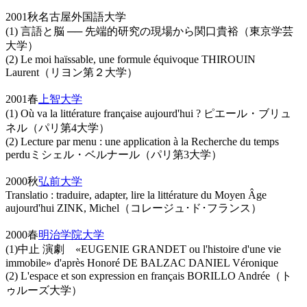
2001秋名古屋外国語大学
(1) 言語と脳 ── 先端的研究の現場から関口貴裕（東京学芸
大学）
(2) Le moi haïssable, une formule équivoque THIROUIN
Laurent（リヨン第２大学）
2001春
上智大学
(1) Où va la littérature française aujourd'hui ? ピエール・ブリュ
ネル（パリ第4大学）
(2) Lecture par menu : une application à la Recherche du temps
perduミシェル・ベルナール（パリ第3大学）
2000秋
弘前大学
Translatio : traduire, adapter, lire la littérature du Moyen Âge
aujourd'hui ZINK, Michel（コレージュ･ド･フランス）
2000春
明治学院大学
(1)中止 演劇 «EUGENIE GRANDET ou l'histoire d'une vie
immobile» d'après Honoré DE BALZAC DANIEL Véronique
(2) L'espace et son expression en français BORILLO Andrée（ト
ゥルーズ大学）