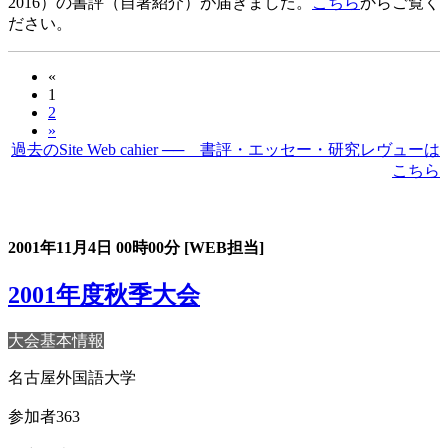
2016）の書評（自著紹介）が届きました。
こちら
からご覧く
ださい。
«
1
2
»
過去のSite Web cahier ── 書評・エッセー・研究レヴューは
こちら
過去の書評・エッセー・研究レヴュー
2001年11月4日
00時00分
[WEB担当]
2001年度秋季大会
大会基本情報
名古屋外国語大学
参加者363