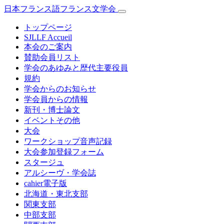
日本フランス語フランス文学会
トップページ
SJLLF Accueil
本会のご案内
賛助会員リスト
学会のあゆみと歴代主要役員
規約
学会からのお知らせ
学会員からの情報
新刊・博士論文
イベントその他
大会
ワークショップ音声記録
大会参加登録フォーム
スタージュ
アルシーヴ・学会誌
cahier電子版
北海道・東北支部
関東支部
中部支部