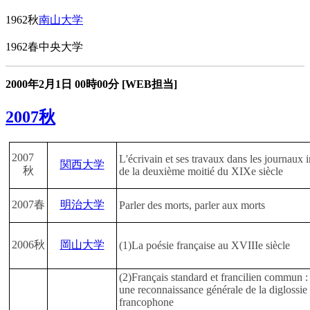
1962秋
南山大学
1962春中央大学
2000年2月1日
00時00分
[WEB担当]
2007秋
2007
L'écrivain et ses travaux dans les journaux 
関西大学
秋
de la deuxième moitié du XIXe siècle
2007春
明治大学
Parler des morts, parler aux morts
2006秋
岡山大学
(1)La poésie française au XVIIIe siècle
(2)Français standard et francilien commun :
une reconnaissance générale de la diglossie
francophone