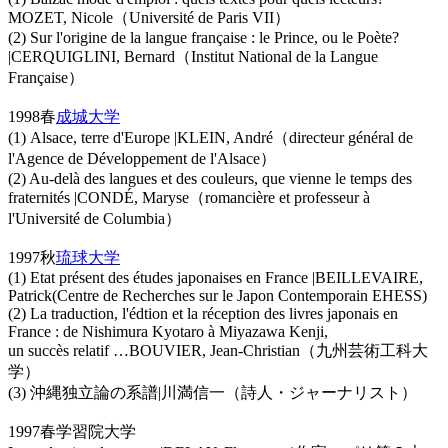
MOZET, Nicole（Université de Paris VII）
(2) Sur l'origine de la langue française : le Prince, ou le Poète?
|CERQUIGLINI, Bernard（Institut National de la Langue
Française）
1998春
成城大学
(1) Alsace, terre d'Europe |KLEIN, André（directeur général de
l'Agence de Développement de l'Alsace）
(2) Au-delà des langues et des couleurs, que vienne le temps des
fraternités |CONDÉ, Maryse（romancière et professeur à
l'Université de Columbia）
1997秋
琉球大学
(1) Etat présent des études japonaises en France |BEILLEVAIRE,
Patrick(Centre de Recherches sur le Japon Contemporain EHESS)
(2) La traduction, l'édtion et la réception des livres japonais en
France : de Nishimura Kyotaro à Miyazawa Kenji,
un succès relatif …BOUVIER, Jean-Christian（九州芸術工科大
学）
(3) 沖縄独立論の系譜|川満信一（詩人・ジャーナリスト）
1997春学習院大学