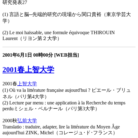
研究発表27
(1) 言語と脳─先端的研究の現場から関口貴裕（東京学芸大
学）
(2) Le moi haïssable, une formule équivoque THIROUIN
Laurent（リヨン第２大学）
2001年6月1日
00時00分
[WEB担当]
2001春上智大学
2001春
上智大学
(1) Où va la littérature française aujourd'hui ? ピエール・ブリュ
ネル（パリ第4大学）
(2) Lecture par menu : une application à la Recherche du temps
perduミシェル・ベルナール（パリ第3大学）
2000秋
弘前大学
Translatio : traduire, adapter, lire la littérature du Moyen Âge
aujourd'hui ZINK, Michel（コレージュ･ド･フランス）