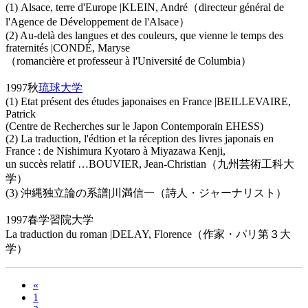
(1) Alsace, terre d'Europe |KLEIN, André（directeur général de
l'Agence de Développement de l'Alsace）
(2) Au-delà des langues et des couleurs, que vienne le temps des
fraternités |CONDÉ, Maryse
（romancière et professeur à l'Université de Columbia）
1997秋
琉球大学
(1) Etat présent des études japonaises en France |BEILLEVAIRE,
Patrick
(Centre de Recherches sur le Japon Contemporain EHESS)
(2) La traduction, l'édtion et la réception des livres japonais en
France : de Nishimura Kyotaro à Miyazawa Kenji,
un succès relatif …BOUVIER, Jean-Christian（九州芸術工科大
学）
(3) 沖縄独立論の系譜|川満信一（詩人・ジャーナリスト）
1997春学習院大学
La traduction du roman |DELAY, Florence（作家・パリ第３大
学）
«
1