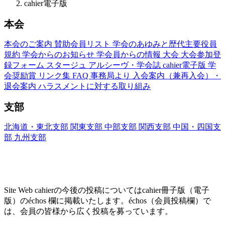
cahier電子版
本会
本会のご案内
賛助会員リスト
学会のあゆみと歴代主要役員
規約
学会からのお知らせ
学会員からの情報
大会
大会参加登
録フォーム
スタージュ
アルシーヴ・学会誌
cahier電子版
学
会奨励賞
リンク集
FAQ
事務局より
入会案内（兼再入会）・
退会案内
ハラスメントに対する取り組み
支部
北海道・東北支部
関東支部
中部支部
関西支部
中国・四国支
部
九州支部
Site Web cahier ── 書評・エッセー・研究レヴ
ュー
Site Web cahierの今後の投稿についてはcahier冊子版（電子
版）のéchos 欄に掲載いたします。échos（会員投稿欄）で
は、会員の皆様から広く投稿を募っています。