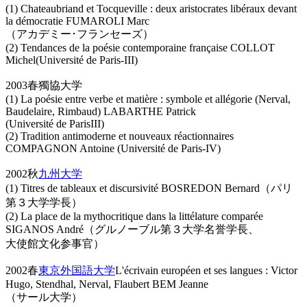
(1) Chateaubriand et Tocqueville : deux aristocrates libéraux devant
la démocratie FUMAROLI Marc
（アカデミー･フランセーズ）
(2) Tendances de la poésie contemporaine française COLLOT
Michel(Université de Paris-III)
2003春獨協大学
(1) La poésie entre verbe et matière : symbole et allégorie (Nerval,
Baudelaire, Rimbaud) LABARTHE Patrick
(Université de ParisIII)
(2) Tradition antimoderne et nouveaux réactionnaires
COMPAGNON Antoine (Université de Paris-IV)
2002秋
九州大学
(1) Titres de tableaux et discursivité BOSREDON Bernard（パリ
第３大学学長）
(2) La place de la mythocritique dans la littélature comparée
SIGANOS André（グルノーブル第３大学名誉学長、
大使館文化参事官）
2002春
東京外国語大学
L'écrivain européen et ses langues : Victor
Hugo, Stendhal, Nerval, Flaubert BEM Jeanne
（サール大学）