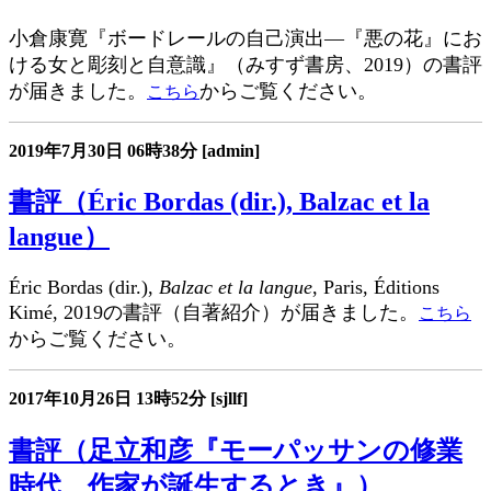
小倉康寛『ボードレールの自己演出―『悪の花』にお
ける女と彫刻と自意識』（みすず書房、2019）の書評
が届きました。
からご覧ください。
こちら
2019年7月30日
06時38分
[admin]
書評（Éric Bordas (dir.), Balzac et la
langue）
Éric Bordas (dir.),
Balzac et la langue
, Paris, Éditions
Kimé, 2019の書評（自著紹介）が届きました。
こちら
からご覧ください。
2017年10月26日
13時52分
[sjllf]
書評（足立和彦『モーパッサンの修業
時代 作家が誕生するとき』）