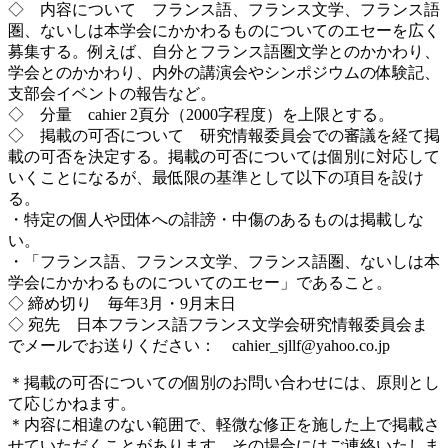
◇ 内容について フランス語、フランス文学、フランス語
圏、ないしは本学会にかかわるものについてのエセーを広く
募集する。例えば、自分とフランス語圏文学とのかかわり、
学会とのかかわり、内外の講演会やシンポジウムの体験記、
支部会イベントの報告など。
◇ 分量 cahier 2頁分（2000字程度）を上限とする。
◇ 掲載の可否について 研究情報委員会での審議を経て掲
載の可否を決定する。掲載の可否については個別に対応して
いくことになるが、最低限の基準として以下の項目を設け
る。
・特定の個人や団体への誹謗・中傷のあるものは掲載しな
い。
・「フランス語、フランス文学、フランス語圏、ないしは本
学会にかかわるものについてのエセー」であること。
◇ 締め切り 毎年3月・9月末日
◇ 宛先 日本フランス語フランス文学会研究情報委員会ま
でメールでお送りください： cahier_sjllf@yahoo.co.jp
＊掲載の可否についての個別のお問い合わせには、原則とし
て応じかねます。
＊内容に相違のない範囲で、軽微な修正を施した上で掲載さ
せていただくことがあります。その場合にはご連絡いたしま